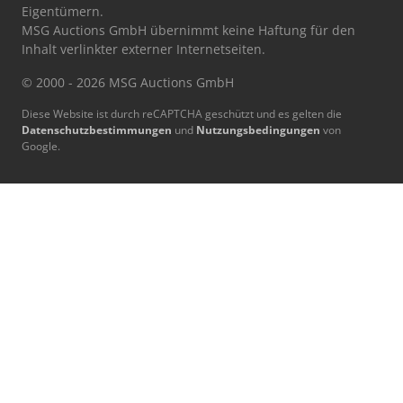
Eigentümern.
MSG Auctions GmbH übernimmt keine Haftung für den
Inhalt verlinkter externer Internetseiten.
© 2000 - 2026 MSG Auctions GmbH
Diese Website ist durch reCAPTCHA geschützt und es gelten die
Datenschutzbestimmungen
und
Nutzungsbedingungen
von
Google.