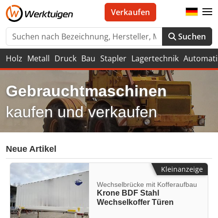
Verkaufen
Suchen
Holz
Metall
Druck
Bau
Stapler
Lagertechnik
Automati
Gebrauchtmaschinen
kaufen und verkaufen
Neue Artikel
Kleinanzeige
Wechselbrücke mit Kofferaufbau
Krone BDF Stahl
Wechselkoffer Türen