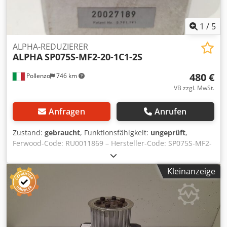
1
/
5
ALPHA-REDUZIERER
ALPHA
SP075S-MF2-20-1C1-2S
480 €
Pollenzo
746 km
VB zzgl. MwSt.
Anfragen
Anrufen
Zustand:
gebraucht
, Funktionsfähigkeit:
ungeprüft
,
Ferwood-Code: RU0011869 – Hersteller-Code: SP075S-MF2-
20-1C1-2S – Zustand: Gebraucht – Funktion: Nicht geprüft –
Kompatible Maschine: – Bei Interesse bieten wir einen
Kleinanzeige
Überholungsservice an, kontaktieren Sie uns. 4KG
36X26X21 Crodpfx Akjymd Iwo Hjf