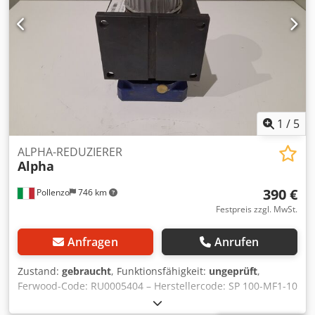
1
/
5
ALPHA-REDUZIERER
Alpha
390 €
Pollenzo
746 km
Festpreis zzgl. MwSt.
Anfragen
Anrufen
Zustand:
gebraucht
, Funktionsfähigkeit:
ungeprüft
,
Ferwood-Code: RU0005404 – Herstellercode: SP 100-MF1-10
– Zustand: Gebraucht – Funktionalität: Ungeprüft – Bei