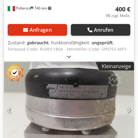
400 €
Pollenzo
746 km
VB zzgl. MwSt.
Anfragen
Anrufen
Zustand:
gebraucht
, Funktionsfähigkeit:
ungeprüft
,
Ferwood-Code: RU0011864 - Hersteller-Code: SP075S-MF1-
10-1C1-2S - Zustand: Gebraucht - Funktion: Ungeprüft -
Kompatible Maschine: - Bei Interesse bieten wir einen
Kleinanzeige
Überholungsservice an, kontaktieren Sie uns. 3,5KG
20X20X20 Credpfx Aeymd Auok Hsf