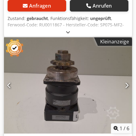
Anfragen
Anrufen
Zustand:
gebraucht
, Funktionsfähigkeit:
ungeprüft
,
Ferwood-Code: RU0011867 - Hersteller-Code: SP075-MF2-
20-121-000 - Zustand: Gebraucht - Funktionalität: Nicht
getestet - Kompatible Maschine: - Bei Interesse bieten wir
Kleinanzeige
einen Überholungsservice an, bitte kontaktieren Sie uns.
4KG 36X26X21 Csdoymd Ecspfx Ak Hjrf
1
/
6