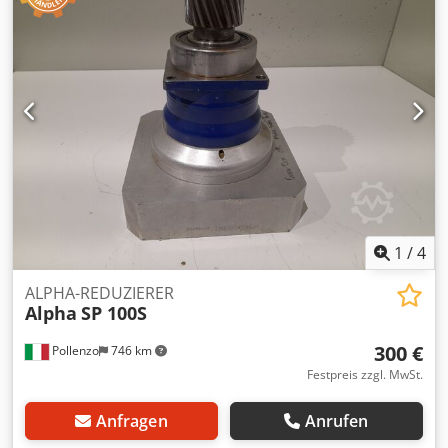
1
/
4
ALPHA-REDUZIERER
Alpha
SP 100S
300 €
Pollenzo
746 km
Festpreis zzgl. MwSt.
Anfragen
Anrufen