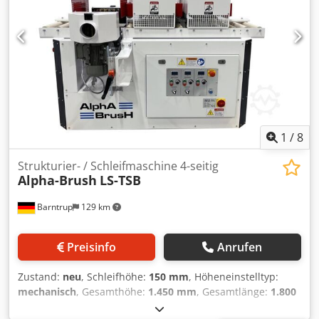
1
/
8
Strukturier- / Schleifmaschine 4-seitig
Alpha-Brush
LS-TSB
Barntrup
129 km
Preisinfo
Anrufen
Zustand:
neu
, Schleifhöhe:
150 mm
, Höheneinstelltyp:
mechanisch
, Gesamthöhe:
1.450 mm
, Gesamtlänge:
1.800
mm
, Gesamtbreite:
1.400 mm
, Gesamtgewicht:
850 kg
,