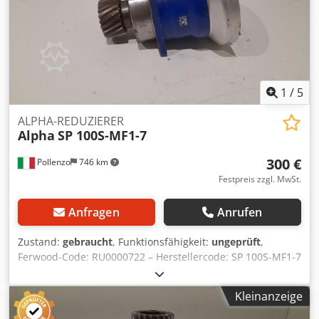
1
/
5
ALPHA-REDUZIERER
Alpha
SP 100S-MF1-7
300 €
Pollenzo
746 km
Festpreis zzgl. MwSt.
Anfragen
Anrufen
Zustand:
gebraucht
, Funktionsfähigkeit:
ungeprüft
,
Ferwood-Code: RU0000722 – Herstellercode: SP 100S-MF1-7
– Zustand: gebraucht – Funktionalität: nicht geprüft – Bei
Interesse bieten wir einen Überarbeitungsservice an,
Kleinanzeige
kontaktieren Sie uns. Crjdpfjv Azigsx Ak Hjf