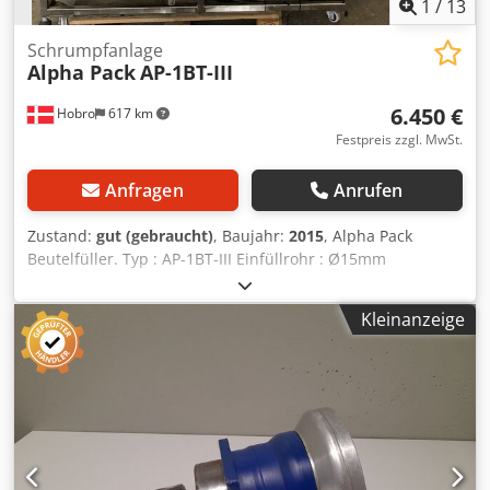
Holzuntergründe brauchen, um den gewünschten Look zu
1
/
13
erzeugen. Neben diesem Schleifautomaten bieten wir
übrigens auch Streichautomaten an, mit denen Sie diese
Schrumpfanlage
Alpha Pack
AP-1BT-III
Bretter / Paneele auch gleich lasieren / beschichten
können. Haben Sie Fragen? Wir beraten Sie gern zu Ihrem
6.450 €
Hobro
617 km
Anliegen.
Festpreis zzgl. MwSt.
Anfragen
Anrufen
Zustand:
gut (gebraucht)
, Baujahr:
2015
, Alpha Pack
Beutelfüller. Typ : AP-1BT-III Einfüllrohr : Ø15mm
Schweissbacken 15cm. Crjdpfxjrmm Dfe Ak Hsf Jahr - 2015.
Kleinanzeige