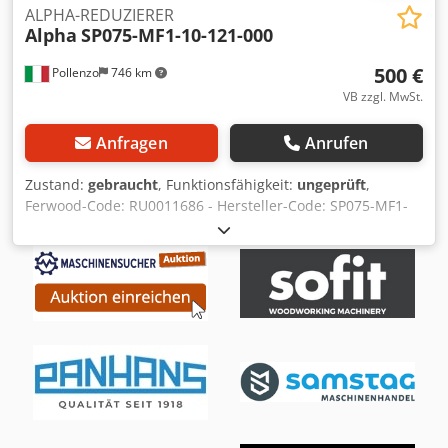
ALPHA-REDUZIERER
Alpha
SP075-MF1-10-121-000
500 €
Pollenzo
746 km
VB zzgl. MwSt.
Anfragen
Anrufen
Zustand:
gebraucht
, Funktionsfähigkeit:
ungeprüft
,
Ferwood-Code: RU0011686 - Hersteller-Code: SP075-MF1-
10-121-000 - Zustand: Gebraucht - Funktion: Nicht getestet
- Kompatible Maschine: - Bei Interesse bieten wir einen
Überholungsservice an, kontaktieren Sie uns. 3KG
20X20X20 Cedjymd Ikjpfx Ak Hsrf