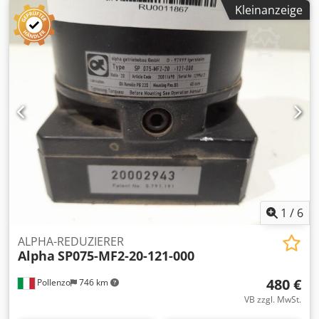
Interesse bieten wir einen Überarbeitungsservice an,
Kleinanzeige
kontaktieren Sie uns. Codpfx Akov Eflwj Hjrf
1
/
6
ALPHA-REDUZIERER
Alpha
SP075-MF2-20-121-000
480 €
Pollenzo
746 km
VB zzgl. MwSt.