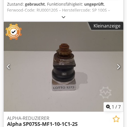
Zustand:
gebraucht
, Funktionsfähigkeit:
ungeprüft
,
Ferwood-Code: RU0001205 – Herstellercode: SP 100S –
Zustand: Gebraucht – Funktionalität: Ungeprüft – Bei
Interesse bieten wir einen Überarbeitungsservice an,
Kleinanzeige
kontaktieren Sie uns. Cedsv Du Apopfx Ak Hsrf
1
/
7
ALPHA-REDUZIERER
Alpha
SP075S-MF1-10-1C1-2S