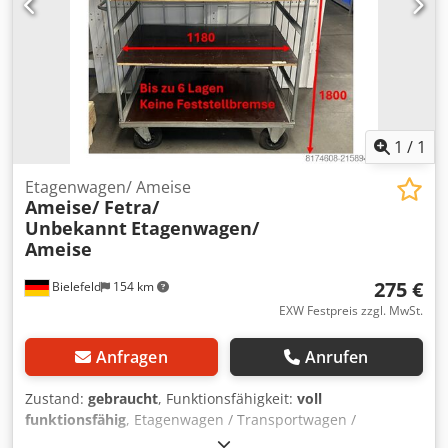
Folienspezifikation Max. Außendurchmesser Ø 250 mm -
Kern Ø76mm - Höhe = 500 mm Standard Anschlusswerte:
230 V - 1L+N+PE - 50 HZ Gesamtleistung: 1,2 kW / 6A
Weitere Anlagen ab Lager sofort verfügbar.
1
/
1
Etagenwagen/ Ameise
Ameise/ Fetra/
Unbekannt
Etagenwagen/
Ameise
275 €
Bielefeld
154 km
EXW Festpreis zzgl. MwSt.
Anfragen
Anrufen
Zustand:
gebraucht
, Funktionsfähigkeit:
voll
funktionsfähig
, Etagenwagen / Transportwagen /
Kommissionierwagen / bis zu 7 Etagen / 3 Gitterwände / 3