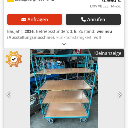
4.990 €
EXW VB zzgl. MwSt.
Anfragen
Anrufen
Baujahr:
2026
, Betriebsstunden:
2 h
, Zustand:
wie neu
(Ausstellungsmaschine)
, Funktionsfähigkeit:
voll
funktionsfähig
, Maschinen-/Fahrzeugnummer:
S22EVA_03
,
Ausstellungsmaschine - wie neu. EVA Drehteller /
Kleinanzeige
Grundgestell erhöht / Ø 1.500 mm Max. Abmessung
Palette: 800 x 1.200 mm Max. Tragkraft: 1.500 Kg
Wickelhöhe (Pallete inklusive) 2.200 mm 150mm - 200mm
erhöhtes Grundgestell, zum Laden mit E-Ameise -
regulierbar Höhenabfrage durch Lichttaster
Frequenzgeregelter Drehtellerantrieb (Softanlauf -
Start/Stop) Frequenzgeregelte
Hubschlittengeschwindigkeit Aufwärts/Abwärts Signalton
bei Wickelstart und Stop am Zyklusende Not-Halt Schalter
gemäß CE Vorschriften Stop des Drehtellers immer in der
gleichen Ausgangsposition Absturzsicherung für den
Folienschlitten Drucktaster für Einschalten Maschine sowie
Start & Stop Funktion gem. CE Normen Ø 22 mm