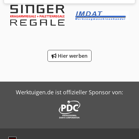
Böden Djdpfxsyw Nths Agyock
Hier werben
Werktuigen.de ist offizieller Sponsor von: