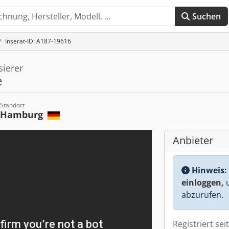
Suchen
Inserat-ID: A187-19616
ierer
e
Standort
Hamburg
Anbieter
Hinweis:
einloggen,
u
abzurufen.
Registriert sei