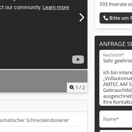
593 Inserate o
Bitte um 
ANFRAGE S
Nachricht*
1
/
2
Name*
tomatischer Schneckendosierer