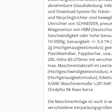
abnehmbare Glasabdeckung. Inklu
und Download-System für Daten. E
und Recyclingtrichter sind beweg
Umrichter von SCHNEIDER, pneu
Wiegesensor von HBM (Deutschla
Geschwindigkeit oder hohe Genauigk
10-5000g; Genauigkeit: +/- 0,3-1%
2g (Hochgenauigkeitsmodus); geei
Plastikbehälter, Pappbecher, usw
200, Höhe 80-270mm mit verschi
max. Maschinentaktzahl im Leerla
(Hochgeschwindigkeitesmodus), m
(Hochgenauigkeitsmodus); Edelsta
4,5kW; Maschinenmaße: L2813xW1
Chsdpfsv Nk Raex Aarsa
Die Maschine/Anlage ist auch in 
verschiedene Verpackungsgrößen