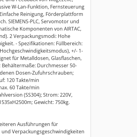
sive W-Lan-Funktion, Fernsteuerung
infache Reinigung, Förderplattform
lich. SIEMENS-PLC, Servomotor und
matische Komponenten von AIRTAC,
nd). 2 Verpackungsmodi: Hohe
eit. - Spezifikationen: Füllbereich:
 (Hochgeschwindigkeitsmodus), +/- 1-
gnet für Metalldosen, Glasflaschen,
.; Behältermaße: Durchmesser 50-
edenen Dosen-Zufuhrschrauben;
uf: 120 Takte/min
ax. 60 Takte/min
hlversion (SS304); Strom: 220V,
535xH2500m; Gewicht: 750kg.
weiteren Ausführungen für
 und Verpackungsgeschwindigkeiten