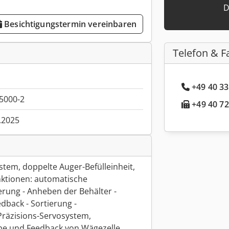
D
Besichtigungstermin vereinbaren
Telefon & F
+49 40 33
5000-2
+49 40 72
.2025
stem, doppelte Auger-Befülleinheit,
nktionen: automatische
ierung - Anheben der Behälter -
edback - Sortierung -
Präzisions-Servosystem,
be und Feedback von Wägezelle,