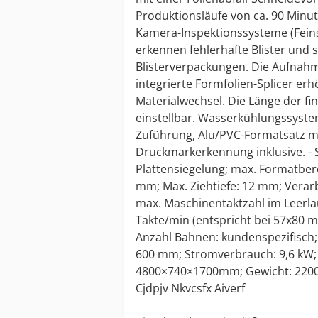
Produktionsläufe von ca. 90 Minut
Kamera-Inspektionssysteme (Fein
erkennen fehlerhafte Blister und s
Blisterverpackungen. Die Aufnahm
integrierte Formfolien-Splicer erh
Materialwechsel. Die Länge der fina
einstellbar. Wasserkühlungssystem
Zuführung, Alu/PVC-Formatsatz mi
Druckmarkerkennung inklusive. - Sp
Plattensiegelung; max. Formatbere
mm; Max. Ziehtiefe: 12 mm; Verarb
max. Maschinentaktzahl im Leerlau
Takte/min (entspricht bei 57x80 mm
Anzahl Bahnen: kundenspezifisch;
600 mm; Stromverbrauch: 9,6 kW;
4800×740×1700mm; Gewicht: 2200
Cjdpjv Nkvcsfx Aiverf