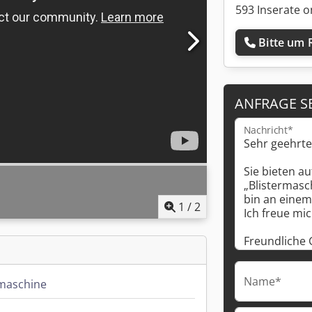
593 Inserate o
Bitte um 
ANFRAGE S
Nachricht*
1
/
2
Name*
rmaschine