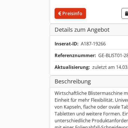
Preisinfo
Details zum Angebot
Inserat-ID:
A187-19266
Referenznummer:
GE-BLIST01-2
Aktualisierung:
zuletzt am 14.03
Beschreibung
Wirtschaftliche Blistermaschine m
Einheit für mehr Flexibilität. Uni
von Kapseln, flache oder ovale Tab
Tabletten und weitere Formen. Ein
unterschiedliche Produktanforder
mit einer Folienabfall-Schneidevo