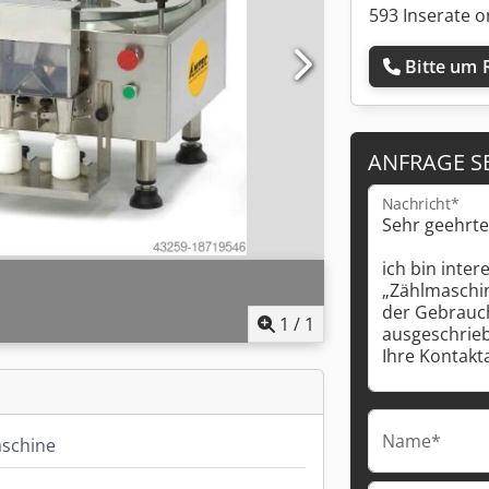
593 Inserate o
Bitte um 
ANFRAGE S
Nachricht*
1
/
1
Name*
schine