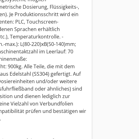
trische Dosierung, Flüssigkeits-,
n). Je Produktionsschritt wird ein
enten: PLC, Touchscreen-
denen Sprachen erhältlich
tc.), Temperaturkontrolle. -
n.-max.): L(80-220)xB(50-140)mm;
aschinentaktzahl im Leerlauf: 70
chinenmaße:
: 900kg. Alle Teile, die mit dem
us Edelstahl (SS304) gefertigt. Auf
osiereinheiten und/oder weitere
sfuhrfließband oder ähnliches) sind
ition und dienen lediglich zur
eine Vielzahl von Verbundfolien
atibilität prüfen und bestätigen wir
.