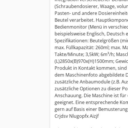
(Schraubendosierer, Waage, volume
Pasten- und andere Dosiereinheite
Beutel verarbeitet. Hauptkompon
Bedienmonitor (Menü in verschie
beispielsweise Englisch, Deutsch e
Spezifikationen: Beutelgrößen (mi
max. Füllkapazität: 260ml; max. M
Takte/Minute; 3,5kW; 6m³/h; Mas
(L)2850x(B)970x(H)1500mm; Gewicht
Produkt in Kontakt kommen, sind a
dem Maschinenfoto abgebildete D
zusätzliche Anbaumodule (z.B. Au
zusätzliche Optionen zu dieser Pos
Anschauung. Die Maschine ist für 
geeignet. Eine entsprechende Komp
gern auf Basis einer Bemusterung
Crjdsv Nlugopfx Aizjf