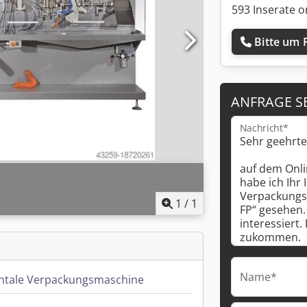
593 Inserate o
Bitte um 
ANFRAGE S
Nachricht*
1
/
1
Name*
ntale Verpackungsmaschine