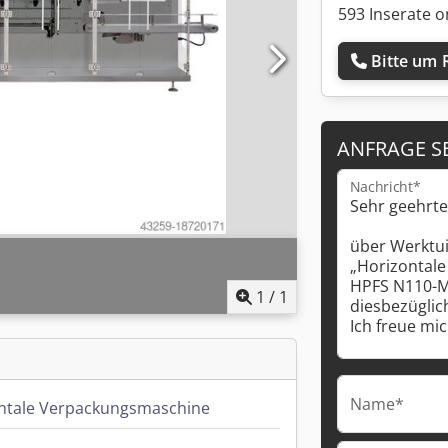
593 Inserate o
Bitte um 
ANFRAGE S
Nachricht*
1
/
1
Name*
ntale Verpackungsmaschine