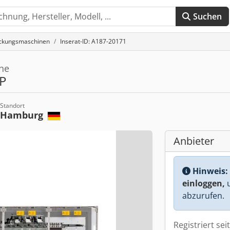
Suchen
ackungsmaschinen
Inserat-ID: A187-20171
ne
P
Standort
Hamburg
Anbieter
Hinweis:
einloggen,
u
abzurufen.
Registriert sei