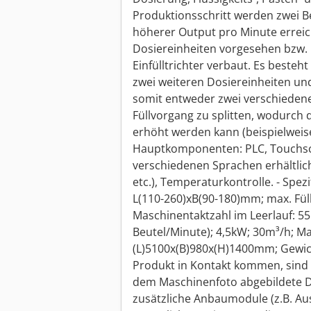
Produktionsschritt werden zwei Be
höherer Output pro Minute erreic
Dosiereinheiten vorgesehen bzw
Einfülltrichter verbaut. Es besteh
zwei weiteren Dosiereinheiten und
somit entweder zwei verschiedene
Füllvorgang zu splitten, wodurch 
erhöht werden kann (beispielweise
Hauptkomponenten: PLC, Touchsc
verschiedenen Sprachen erhältlich
etc.), Temperaturkontrolle. - Spez
L(110-260)xB(90-180)mm; max. Füll
Maschinentaktzahl im Leerlauf: 55
Beutel/Minute); 4,5kW; 30m³/h; 
(L)5100x(B)980x(H)1400mm; Gewicht
Produkt in Kontakt kommen, sind a
dem Maschinenfoto abgebildete D
zusätzliche Anbaumodule (z.B. Au