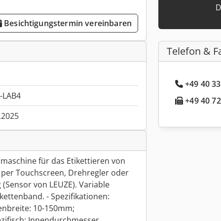
D
Besichtigungstermin vereinbaren
Telefon & F
+49 40 33
-LAB4
+49 40 72
.2025
rmaschine für das Etikettieren von
 per Touchscreen, Drehregler oder
 (Sensor von LEUZE). Variable
ettenband. - Spezifikationen:
tenbreite: 10-150mm;
zifisch; Innendurchmesser