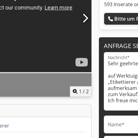
593 Inserate o
Bitte um 
ANFRAGE S
Nachricht*
1
/
2
Name*
ierer