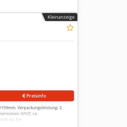
Kleinanzeige
Preisinfo
/159mm, Verpackungsleistung: 2
mensionen X/Y/Z: ca.
rsfx An Eor