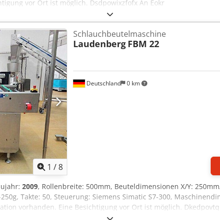
igung vor Ort ist möglich. Dsdpowixzfofx An Eokr
Schlauchbeutelmaschine
Laudenberg
FBM 22
Deutschland
0 km
1
/
8
aujahr:
2009
, Rollenbreite: 500mm, Beuteldimensionen X/Y: 250mm
g-250g, Takte: 50, Steuerung: Siemens Simatic S7-300, Maschinendi
 vorhanden. Eine Besichtigung vor Ort ist möglich. Dkedpovtqr