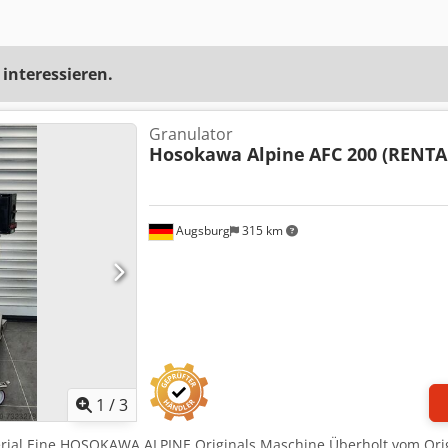
 interessieren.
Granulator
Hosokawa Alpine
AFC 200 (RENTA
Augsburg
315 km
1
/
3
rial Eine HOSOKAWA ALPINE Originals Maschine Überholt vom Origi