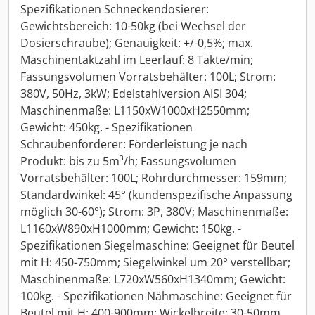
Spezifikationen Schneckendosierer:
Gewichtsbereich: 10-50kg (bei Wechsel der
Dosierschraube); Genauigkeit: +/-0,5%; max.
Maschinentaktzahl im Leerlauf: 8 Takte/min;
Fassungsvolumen Vorratsbehälter: 100L; Strom:
380V, 50Hz, 3kW; Edelstahlversion AISI 304;
Maschinenmaße: L1150xW1000xH2550mm;
Gewicht: 450kg. - Spezifikationen
Schraubenförderer: Förderleistung je nach
Produkt: bis zu 5m³/h; Fassungsvolumen
Vorratsbehälter: 100L; Rohrdurchmesser: 159mm;
Standardwinkel: 45° (kundenspezifische Anpassung
möglich 30-60°); Strom: 3P, 380V; Maschinenmaße:
L1160xW890xH1000mm; Gewicht: 150kg. -
Spezifikationen Siegelmaschine: Geeignet für Beutel
mit H: 450-750mm; Siegelwinkel um 20° verstellbar;
Maschinenmaße: L720xW560xH1340mm; Gewicht:
100kg. - Spezifikationen Nähmaschine: Geeignet für
Beutel mit H: 400-900mm; Wickelbreite: 30-50mm,