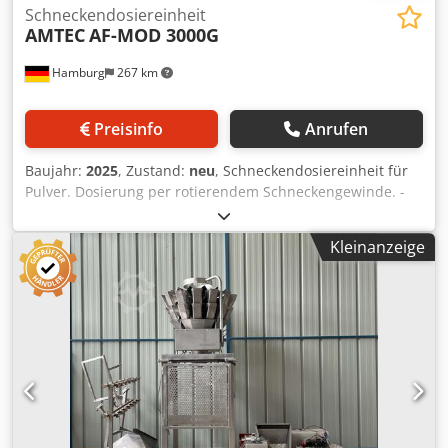
Schneckendosiereinheit
AMTEC
AF-MOD 3000G
Hamburg
267 km
Preisinfo
Anrufen
Baujahr:
2025
, Zustand:
neu
, Schneckendosiereinheit für
Pulver. Dosierung per rotierendem Schneckengewinde. -
Spezifikationen: Füllbereich: 5-3000g; Fassungsvermögen
Füllhopper: 50 Liter; Hopper mit Seitenöffnung; Edelstahl
Kleinanzeige
304 Ausführung; Spannungsversorgung: 220~415V;
Leistungsaufnahme: 1,4kW. Dksdpfsv Nnmrsx Am Ser Bitte
beachten Sie, daß unsere Neupreise häufig unter den
üblichen Gebrauchtpreisen liegen. Fragen Sie gern einfach
an und nennen Sie uns Ihre Verpackungsaufgabe. - Ab
Lager sind i.d.R. immer 30-50 unterschiedliche neue
Maschinen sofort verfügbar. Dazu haben wir bei
kundenspezifisch herzustellenden Maschinen sehr kurze
Lieferzeiten ab ca. 3 Wochen. - Alle Maschinen sind mit
voller Garantie erhältlich.