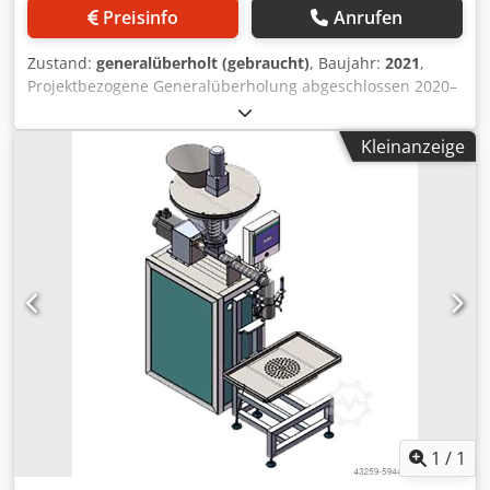
Preisinfo
Anrufen
Zustand:
generalüberholt (gebraucht)
, Baujahr:
2021
,
Projektbezogene Generalüberholung abgeschlossen 2020–
2021. Ursprünglich Baujahr 1991, vollständig überholt
durch DL Packaging im Jahr 2021. Jetzt wieder verfügbar!
Kleinanzeige
Seit der Überholung lief die Maschine nur ca. 150
Betriebsstunden – sofort verfügbar. Enthalten: FS 110
Formschultersatz für Kissenbeutel, 110 mm Breite FS 180
Formschultersatz für Kissenbeutel, 180 mm Breite Markem
X65 TTO-Drucker Dksdex Dapwjpfx Am Ser Die Maschine
kann sowohl Kissenbeutel als auch Blockbodenbeutel
produzieren. Im Lieferumfang enthalten sind SDX, Drucker
und Formschultersätze. Leistung: 50–80 Beutel/Min.,
abhängig von Beutelformat, Foliendicke, Füllgut,
Dosiersystem und Synchronisation. Lieferzeit: Auf Anfrage.
Bei Interesse wird die Maschine von DL Packaging gemäß
Ihrem Produkt und Ihren spezifischen Anforderungen
modernisiert.
1
/
1