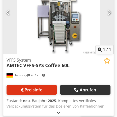
Dazu haben wir bei kundenspezifisch herzustellenden
Durchlaufwalzung Dkjdpfx Asv Rb Apsm Ser PDF-Datei mit
Maschinen sehr kurze Lieferzeiten ab ca. 3 Wochen. - Alle
Fotos herunterladen
Maschinen sind mit voller Garantie erhältlich.
1
/
1
VFFS System
AMTEC
VFFS-SYS Coffee 60L
Hamburg
267 km
Preisinfo
Anrufen
Zustand:
neu
, Baujahr:
2025
, Komplettes vertikales
Verpackungssystem für das Dosieren von Kaffeebohnen
UND gemahlenen Kaffee und das Verpacken in Kaffee-