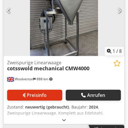
SVB 3601 L, Baujahr: 1996, Beuteltyp: Kissenbeutel,
Beutelgewicht: 250g/500g, max. Beutellänge: 400mm,
Beutelbreitenbereich: 80mm-360mm, max.
Produktionsgeschwindigkeit: 40 Takte/min. Inklusive
Clipaggregat PS mako BS 600-CSP, Baujahr: 2015.
Dokumentation vorhanden. Eine Besichtigung vor Ort ist
möglich. Voraussichtlich ab Mitte Januar 2025 verfügbar.
Dedpfou Rc R Ssx Am Sjkr
1
/
8
Zweispurige Linearwaage
cotsswold mechanical
CMW4000
Woolverton
888 km
Preisinfo
Anrufen
Zustand:
neuwertig (gebraucht)
, Baujahr:
2024
,
Zweispurige Linearwaage. Komplett aus Edelstahl.
Dedpfxox Hgb Ie Am Sokr