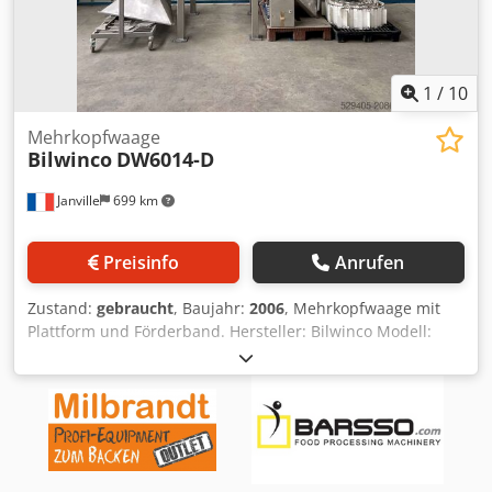
1
/
10
Mehrkopfwaage
Bilwinco
DW6014-D
Janville
699 km
Preisinfo
Anrufen
Zustand:
gebraucht
, Baujahr:
2006
, Mehrkopfwaage mit
Plattform und Förderband. Hersteller: Bilwinco Modell:
DW6014-D Baujahr: 2006 Leistungsaufnahme: 5000 VA
Wiegebereich: 10g - 1000g IK max.: 10 KA Frequenz: 50 Hz
Spannung: 3 x 400V, PE Dkedsx Rz E Nopfx Am Ssr
Druckluft: 5 - 10 bar Im Lieferumfang enthalten: 1 x
Mehrkopf-Dosierwaage 4 x Standfüße 1 x Ersatzteile 1 x
Steilförderer mit Schaltschrank und Gurtband 1 x