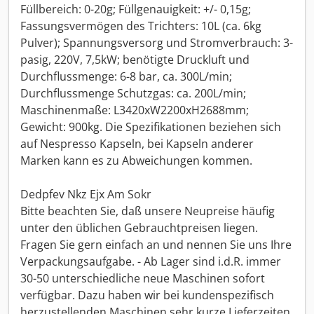
Füllbereich: 0-20g; Füllgenauigkeit: +/- 0,15g;
Fassungsvermögen des Trichters: 10L (ca. 6kg
Pulver); Spannungsversorg und Stromverbrauch: 3-
pasig, 220V, 7,5kW; benötigte Druckluft und
Durchflussmenge: 6-8 bar, ca. 300L/min;
Durchflussmenge Schutzgas: ca. 200L/min;
Maschinenmaße: L3420xW2200xH2688mm;
Gewicht: 900kg. Die Spezifikationen beziehen sich
auf Nespresso Kapseln, bei Kapseln anderer
Marken kann es zu Abweichungen kommen.
Dedpfev Nkz Ejx Am Sokr
Bitte beachten Sie, daß unsere Neupreise häufig
unter den üblichen Gebrauchtpreisen liegen.
Fragen Sie gern einfach an und nennen Sie uns Ihre
Verpackungsaufgabe. - Ab Lager sind i.d.R. immer
30-50 unterschiedliche neue Maschinen sofort
verfügbar. Dazu haben wir bei kundenspezifisch
herzustellenden Maschinen sehr kurze Lieferzeiten