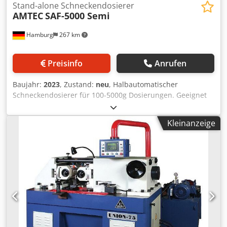
Stand-alone Schneckendosierer
AMTEC
SAF-5000 Semi
Hamburg
267 km
Preisinfo
Anrufen
Baujahr:
2023
, Zustand:
neu
, Halbautomatischer
Schneckendosierer für 100-5000g Dosierungen. Geeignet
für das Dosieren und Abfüllen von pulverartigen
Produkten. Stand-alone Version inklusive
Kleinanzeige
Schneckenförderer und Vorratsbehälter. Inkludiert ist
zudem: Horizontalförderschraube zur Vermeidung von
ungewünschtem Nachrieseln, Staubabfuhrvorbereitung,
PLC Steuerung und Touch-Monitor, Wiegesensor (arbeitet
automatisch bei jeder Dosierung), Beutel-Clip-Mechanik,
Förderschrauben für 500 und 2000g Dosierungen, Deckel
für Schneckenförderer sodass dieser geschlossen ist.
Geeignet für das Abfüllen in Beutel, Dosen, Gläser,
sonstige Behältnisse. - Spezifikationen Schneckendosierer:
Hopper Volumen: 50 Liter; Füllgewicht: 10-5000g (Wechseln