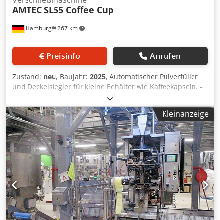
Verschließmaschine
AMTEC
SL55 Coffee Cup
Hamburg
267 km
Preisinfo
Anrufen
Zustand:
neu
, Baujahr:
2025
, Automatischer Pulverfüller
und Deckelsiegler für kleine Behälter wie Kaffeekapseln. -
Geeignet für das Abfüllen pulveriger Produkte (Kaffee,
Kaffeemischungen, Trink-Schokolade, Milchpulver, usw.) in
Kleinanzeige
verschiedene kapselförmige Behältergrößen/-formen (z.B.
Nespresso, K-Cup, Lavazza, Tassimo, Bellissimo, mit/ohne
Filter, usw.) und anschließender Verschließung.
Automatisches Befüllen und Dosierern mittels
Schneckendosierer. UV-Sterilisationssystem, Ionisator und
Staubabsaugsystem für Muldenformate inklusive.
Automatische Folienzufuhr und zweifache Heißsiegelung
des Deckels. - Spezifikationen: max. Geschwindigkeit im
Leerlauf: 55 Becher/Minute; Füllbereich: 0-20g;
Füllgenauigkeit: +/- 0,15g; Fassungsvermögen des