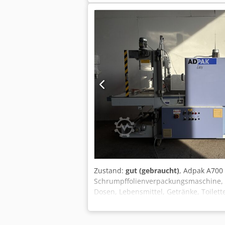
Zustand:
gut (gebraucht)
, Adpak A700
Schrumpffolienverpackungsmaschine, S
Dosen, Lebensmittel, Getränke, Toilett