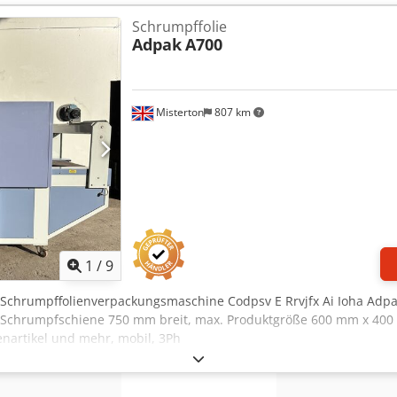
Schrumpffolie
Adpak
A700
Misterton
807 km
1
/
9
 Schrumpffolienverpackungsmaschine Codpsv E Rrvjfx Ai Ioha Adp
chrumpfschiene 750 mm breit, max. Produktgröße 600 mm x 400 m
enartikel und mehr, mobil, 3Ph