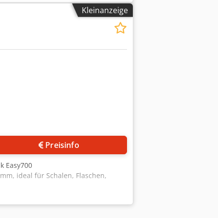
Kleinanzeige
Preisinfo
ak Easy700
m, ideal für Schalen, Flaschen,