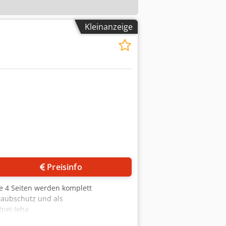
Kleinanzeige
Preisinfo
lle 4 Seiten werden komplett
taubschutz und als
Rnei Ieha