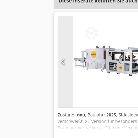
Diese Inserate könnten Sie auch
Zustand:
neu
, Baujahr:
2025
, Sideslee
verschweißt. XL-Version für besonders
Transportverpackung. Günstige Verpac