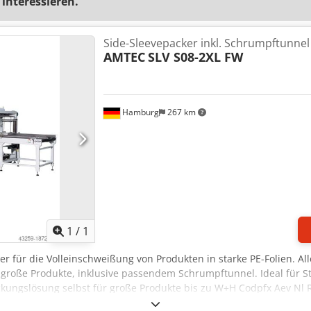
 interessieren.
Side-Sleevepacker inkl. Schrumpftunnel
AMTEC
SLV S08-2XL FW
Hamburg
267 km
Mehr Bilder anfragen
1
/
1
ver für die Volleinschweißung von Produkten in starke PE-Folien. A
 große Produkte, inklusive passendem Schrumpftunnel. Ideal für S
kungslösung selbst für große Produkte bis zu W+H Codpfx Aev Nl 