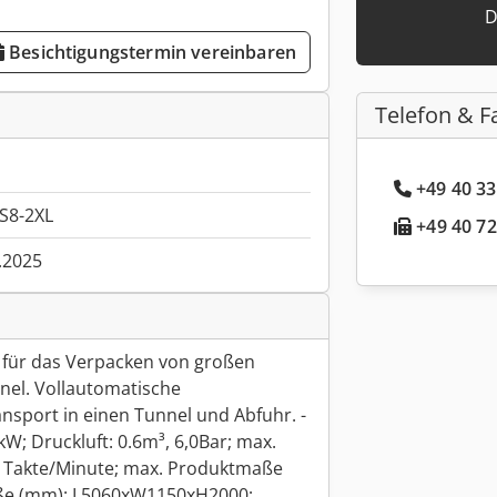
D
Besichtigungstermin vereinbaren
Telefon & F
+49 40 33
S8-2XL
+49 40 72
.2025
 für das Verpacken von großen
nel. Vollautomatische
nsport in einen Tunnel und Abfuhr. -
kW; Druckluft: 0.6m³, 6,0Bar; max.
0 Takte/Minute; max. Produktmaße
e (mm): L5060xW1150xH2000;