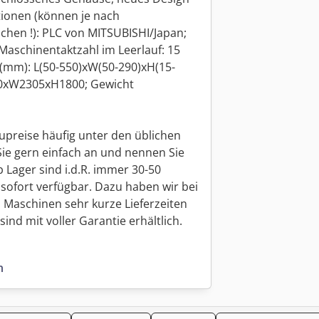
tionen (können je nach
hen !): PLC von MITSUBISHI/Japan;
Maschinentaktzahl im Leerlauf: 15
(mm): L(50-550)xW(50-290)xH(15-
0xW2305xH1800; Gewicht
upreise häufig unter den üblichen
Sie gern einfach an und nennen Sie
 Lager sind i.d.R. immer 30-50
sofort verfügbar. Dazu haben wir bei
 Maschinen sehr kurze Lieferzeiten
ind mit voller Garantie erhältlich.
n