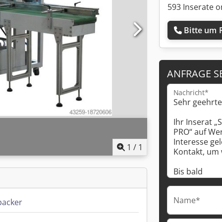
593 Inserate o
Bitte um 
ANFRAGE S
Nachricht*
1
/
1
Name*
packer