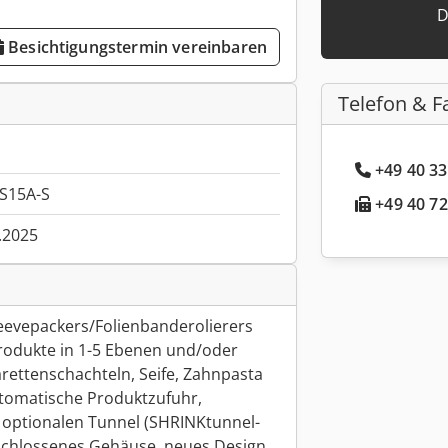
D
Besichtigungstermin vereinbaren
Telefon & F
+49 40 33
S15A-S
+49 40 72
.2025
eevepackers/Folienbanderolierers
Produkte in 1-5 Ebenen und/oder
rettenschachteln, Seife, Zahnpasta
utomatische Produktzufuhr,
 optionalen Tunnel (SHRINKtunnel-
eschlossenes Gehäuse, neues Design