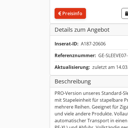
Preisinfo
Details zum Angebot
Inserat-ID:
A187-20606
Referenznummer:
GE-SLEEVE07-
Aktualisierung:
zuletzt am 14.03
Beschreibung
PRO-Version unseres Standard-Sl
mit Stapeleinheit für stapelbare 
mehrere Reihen. Geeignet für Ziga
und viele andere Produkte. Volla
automatischer Transport in einen
PE-XL) und Abfuhr. Vollständig g