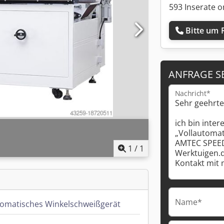
593 Inserate o
Bitte um 
ANFRAGE S
Nachricht*
1
/
1
Name*
tomatisches Winkelschweißgerät