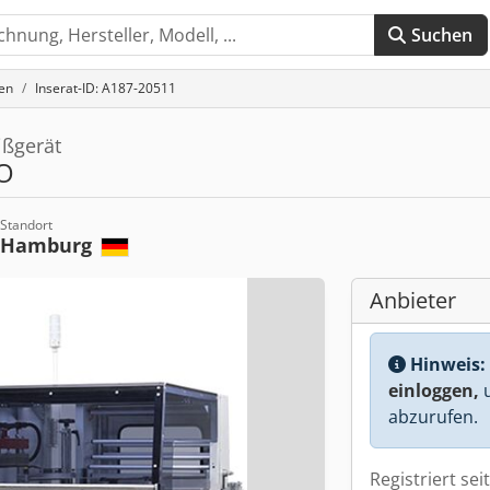
Suchen
en
Inserat-ID: A187-20511
ißgerät
O
Standort
Hamburg
Anbieter
Hinweis:
einloggen,
u
abzurufen.
Registriert sei