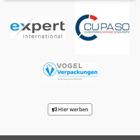
SPS; Fotosensor (Druckmarkenerkennnung) für
Siegel-/Schneideposition; pneumatische Siegeleinheit für
Endsiegelung; Servomotor für Folienabzug;
Farbbanddrucker für Chargennummer, Datum, MHD. -
Spezifikationen VFFS-Maschine: max. Maschinentaktzahl im
Leerlauf: 60 Takte/Minute; Beutelgröße: L(40-210)xB(60-
160)mm, (doppelter Folienabzug für längere Beutel
möglich); geeignete Folienbreite: 120-320mm;
produktberührende Teile aus: AISI 304 (optional gegen
Aufpreis AISI 316); Spannungsversorgung: 220V, 50/60Hz;
Leistungsaufnahme: 2,4kW; benötigte Druckluft: 0,2-
0,8MPa; Druckluftverbrauch: 0,6m³/min; Abmessungen
(LxBxH): 1326*1066*1503mm; Gewicht: 450kg. Djdpfx Apov
Nnf Ijajkr Bitte beachten Sie, daß unsere Neupreise häufig
unter den üblichen Gebrauchtpreisen liegen. Fragen Sie
gern einfach an und nennen Sie uns Ihre
Verpackungsaufgabe. - Ab Lager sind i.d.R. immer 30-50
Hier werben
unterschiedliche neue Maschinen sofort verfügbar. Dazu
haben wir bei kundenspezifisch herzustellenden
Maschinen sehr kurze Lieferzeiten ab ca. 3 Wochen. - Alle
Maschinen sind mit voller Garantie erhältlich.