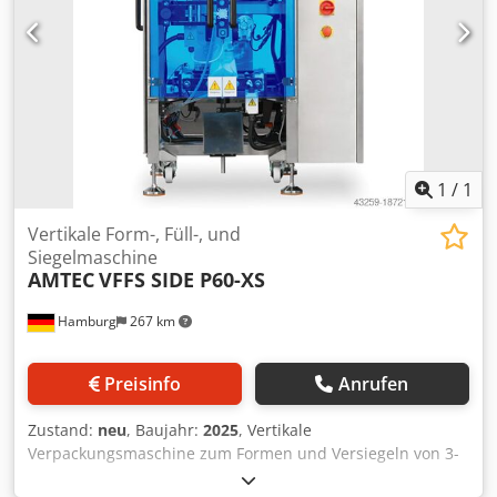
1
/
1
Vertikale Form-, Füll-, und
Siegelmaschine
AMTEC
VFFS SIDE P60-XS
Hamburg
267 km
Preisinfo
Anrufen
Zustand:
neu
, Baujahr:
2025
, Vertikale
Verpackungsmaschine zum Formen und Versiegeln von 3-
ODER 4-Randsiegelbeutel. Ausgestattet mit: Touchscreen;