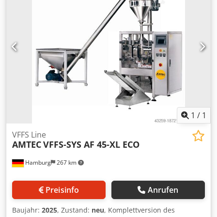
Beutellaengen bis 800mm. Chsdpjx I D Tkefx Ahkja
Maschine ist in sehr guten Zustand. Steuerung über
Touch-Screen Bedienterminal mit Rezepturverwaltung.
Wenn gewünscht sind wir gern bei der Inbetriebnahme
behilflich. Wir können außerdem die Versorgung mit
Ersatzteilen langfristig gewährleisten und Formatsätze etc
für alle Beutelformen liefern. (z.B. Umbau für
Blockbodenbeutel problemlos zu realisieren) Auch ind
Edelstahlausführung verfügbar
1
/
1
VFFS Line
AMTEC
VFFS-SYS AF 45-XL ECO
Hamburg
267 km
Preisinfo
Anrufen
Baujahr:
2025
, Zustand:
neu
, Komplettversion des