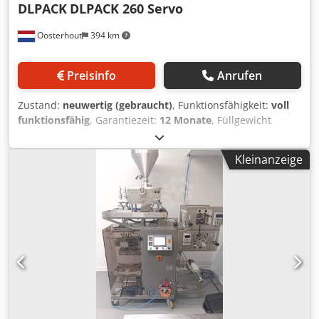
DLPACK
DLPACK 260 Servo
Oosterhout
394 km
Preisinfo
Anrufen
Zustand:
neuwertig (gebraucht)
, Funktionsfähigkeit:
voll
funktionsfähig
, Garantiezeit:
12 Monate
, Füllgewicht
(min.):
5 g
, Füllgewicht (max.):
5.000 g
, Präsentation der
brandneuen DLPACK 260 Servo! Gefertigt aus Edelstahl
Kleinanzeige
und ausgestattet mit Siemens-Steuerung bietet diese
Maschine herausragende Leistung für ein breites
Anwendungsspektrum – von Pulvern und Granulaten bis
hin zu Lebensmitteln und Non-Food-Produkten. Die ersten
20 Maschinen wurden bereits gebaut und in Betrieb
genommen und erreichen eine Ausbringung von bis zu
105 Beuteln pro Minute. Mit einem Dosierbereich von 5 g
bis 5000 g und Beutelabmessungen von 60–260 mm (B) ×
80–500 mm (L) ist sie für nahezu alle
Verpackungsanforderungen konzipiert. Hauptmerkmale:
Marke: DLPACK Modell: DLPACK 260 Servo Leistung: Bis zu