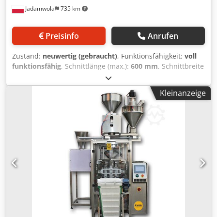
Jadamwola
735 km
1780x1850x1950mm; Gewicht: 700kg. - Spezifikationen
Auger-Dosiereinheit: Füllkapazität von bis zu 50l (Trichter);
Füllbereich: 10-5000g; max. Maschinentaktzahl im
Preisinfo
Anrufen
Leerlauf: 40 Takte/min; Genauigkeit: ±0.3~1.5% (abhängig
vom Produkt); 380V, 3kW; Maße der Dosiereinheit LxWxH:
Zustand:
neuwertig (gebraucht)
, Funktionsfähigkeit:
voll
600x1250x1200mm; Gewicht: 220kg. Schraubenförderer für
funktionsfähig
, Schnittlänge (max.):
600 mm
, Schnittbreite
den automatischen Transport des Materials zur
(max.):
410 mm
, Die Maschine befindet sich in einem sehr
Dosiereinheit. Der Vibrationsmotor sorgt für
guten Zustand – wie neu. Ausgestattet mit vertikaler
gleichförmigen Produktfluss. Zufuhr-Hopper mit bis zu 150
Kleinanzeige
Heizleiste und Schweißbacken für PE-Folie (Polyethylen) –
Liter Volumen. Größe hängt vom kundenspezifischen
vollständiger Satz Backen für Laminate verfügbar.
Endsystem ab. - Spezifikationen: Hopper, Förderlänge und
Formschulter für Packungsbreite 350 mm – andere Größen
-Winkel können kundenspezifische/produktspezifisch
verfügbar. Technische Daten der ILAPAK Vegatronic 4000
angepasst werden. Gesamtmaße hängen dann davon ab.
VFFS: ▪️ Leistung: bis zu 140 Verpackungen/min ▪️
Förderlänge: 3~4m; Edelstahl 304; Fördergeschwindigkeit:
Maschinentyp: Continuous Film Motion (kontinuierliche
3.0m³/h - 12.0m³/h; 380V, 0.8kW-4.1kW; Gewicht: 130kg –
Folienbewegung) ▪️ System: VFFS – Vertical Form Fill Seal
270kg. Abweichung der angegebenen Spezifikationen
Beutelgröße: ▪️ Breite min.: 70 mm ▪️ Breite max.: 410 mm ▪️
möglich. Stützstab optional erhältlich. Das
Länge max.: 600 mm Verarbeitbare Folien: ▪️
Abfuhrfließband hat einen Edelstahlrahmen. -
thermoschweißbare Folien ▪️ Polypropylen (PP) ▪️ Laminate ▪️
Spezifikationen: Fördergeschwindigkeit: 30m/min; 220V,
PE-Folie (Polyethylen) Folienrolle: ▪️ max. Rollenbreite: 880
0,55kW; Maße LxWxH: ca. 1850x550x1230mm; Gewicht:
mm ▪️ max. Außendurchmesser: 550 mm ▪️
80kg. Maße des kompletten Systems: ca.