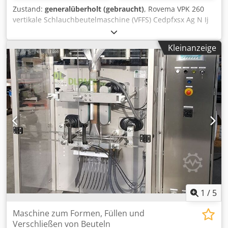
Zustand:
generalüberholt (gebraucht)
, Rovema VPK 260
vertikale Schlauchbeutelmaschine (VFFS) Cedpfxsx Ag N Ij
Ahkjha
Kleinanzeige
1
/
5
Maschine zum Formen, Füllen und
Verschließen von Beuteln