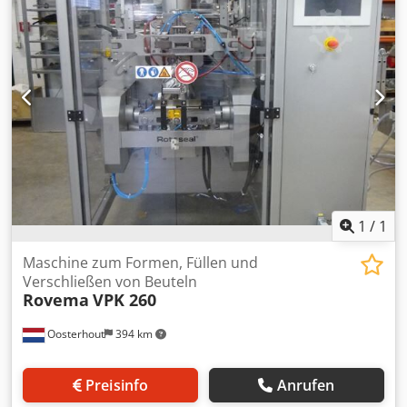
nennen Sie uns Ihre Verpackungsaufgabe. - Ab Lager sind
beachten Sie, daß unsere Neupreise häufig unter den
i.d.R. immer 30-50 unterschiedliche neue Maschinen
üblichen Gebrauchtpreisen liegen. Fragen Sie gern einfach
sofort verfügbar. Dazu haben wir bei kundenspezifisch
an und nennen Sie uns Ihre Verpackungsaufgabe. - Ab
herzustellenden Maschinen sehr kurze Lieferzeiten ab ca.
Lager sind i.d.R. immer 30-50 unterschiedliche neue
3 Wochen. - Alle Maschinen sind mit voller Garantie
Maschinen sofort verfügbar. Dazu haben wir bei
erhältlich.
kundenspezifisch herzustellenden Maschinen sehr kurze
Lieferzeiten ab ca. 3 Wochen. - Alle Maschinen sind mit
voller Garantie erhältlich.
1
/
1
Maschine zum Formen, Füllen und
Verschließen von Beuteln
Rovema
VPK 260
Oosterhout
394 km
Preisinfo
Anrufen