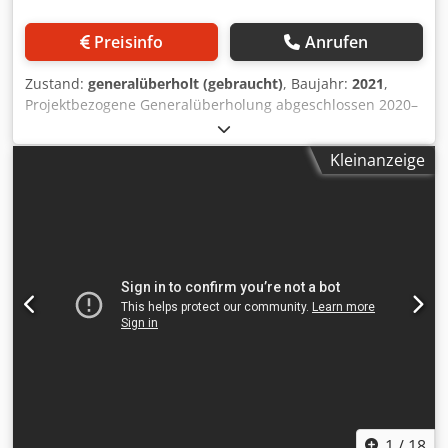
Preisinfo
Anrufen
Zustand:
generalüberholt (gebraucht)
, Baujahr:
2021
,
Projektbezogene Generalüberholung abgeschlossen 2020–
2021. Ursprünglich Baujahr 1991, vollständig überholt
durch DL Packaging im Jahr 2021. Jetzt wieder verfügbar!
Kleinanzeige
Seit der Überholung lief die Maschine nur ca. 150
Betriebsstunden – sofort verfügbar. Enthalten: FS 110
Formschultersatz für Kissenbeutel, 110 mm Breite FS 180
Formschultersatz für Kissenbeutel, 180 mm Breite Markem
X65 TTO-Drucker Die Maschine kann sowohl Kissenbeutel
als auch Blockbodenbeutel produzieren. Chodpox Dapwjfx
Ahksa Im Lieferumfang enthalten sind SDX, Drucker und
Formschultersätze. Leistung: 50–80 Beutel/Min., abhängig
von Beutelformat, Foliendicke, Füllgut, Dosiersystem und
Synchronisation. Lieferzeit: Auf Anfrage. Bei Interesse wird
die Maschine von DL Packaging gemäß Ihrem Produkt und
Ihren spezifischen Anforderungen modernisiert.
1
/
18