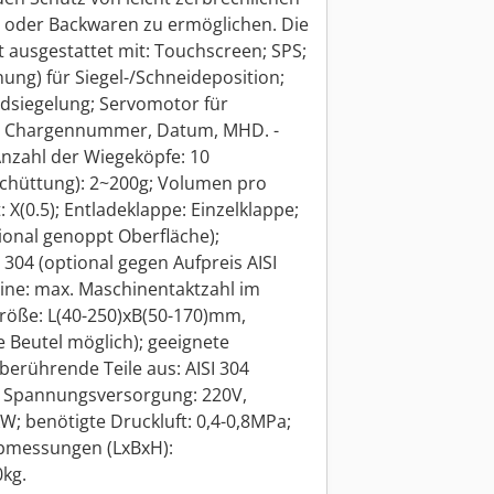
 oder Backwaren zu ermöglichen. Die
 ausgestattet mit: Touchscreen; SPS;
ng) für Siegel-/Schneideposition;
ndsiegelung; Servomotor für
ür Chargennummer, Datum, MHD. -
nzahl der Wiegeköpfe: 10
schüttung): 2~200g; Volumen pro
 X(0.5); Entladeklappe: Einzelklappe;
ional genoppt Oberfläche);
 304 (optional gegen Aufpreis AISI
hine: max. Maschinentaktzahl im
größe: L(40-250)xB(50-170)mm,
e Beutel möglich); geeignete
berührende Teile aus: AISI 304
); Spannungsversorgung: 220V,
; benötigte Druckluft: 0,4-0,8MPa;
Abmessungen (LxBxH):
kg.