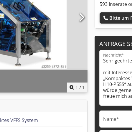
593 Inserate o
Bitte um 
ANFRAGE S
Nachricht*
1
/
1
Name*
tes VFFS System