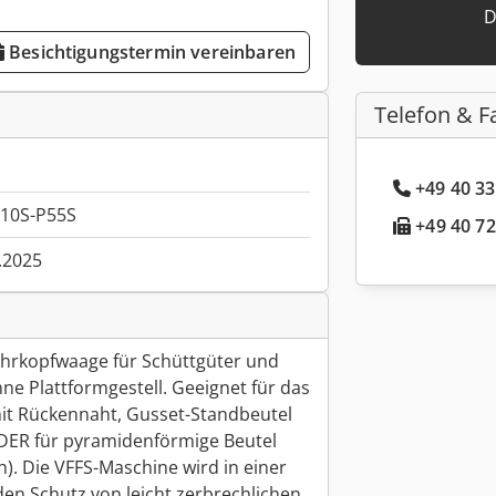
D
Besichtigungstermin vereinbaren
Telefon & F
+49 40 33
10S-P55S
+49 40 72
.2025
ehrkopfwaage für Schüttgüter und
e Plattformgestell. Geeignet für das
it Rückennaht, Gusset-Standbeutel
ODER für pyramidenförmige Beutel
ch). Die VFFS-Maschine wird in einer
en Schutz von leicht zerbrechlichen