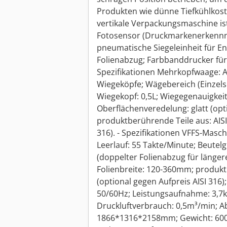
Produkten wie dünne Tiefkühlkost
vertikale Verpackungsmaschine ist
Fotosensor (Druckmarkenerkennnu
pneumatische Siegeleinheit für E
Folienabzug; Farbbanddrucker f
Spezifikationen Mehrkopfwaage: A
Wiegeköpfe; Wägebereich (Einzel
Wiegekopf: 0,5L; Wiegegenauigkeit:
Oberflächenveredelung: glatt (opt
produktberührende Teile aus: AISI
316). - Spezifikationen VFFS-Masc
Leerlauf: 55 Takte/Minute; Beutel
(doppelter Folienabzug für länger
Folienbreite: 120-360mm; produkt
(optional gegen Aufpreis AISI 316
50/60Hz; Leistungsaufnahme: 3,7kW
Druckluftverbrauch: 0,5m³/min; 
1866*1316*2158mm; Gewicht: 600