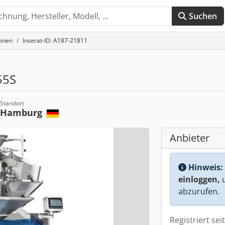
Suchen
inen
Inserat-ID: A187-21811
55S
Standort
Hamburg
Anbieter
Hinweis:
einloggen,
u
abzurufen.
Registriert sei