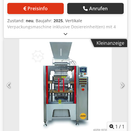
Preisinfo
Anrufen
Zustand:
neu
, Baujahr:
2025
, Vertikale
Verpackungsmaschine inklusive Dosiereinheit(en) mit 4
Produktionslinien für die Herstellung von "Stick-Packs" mit
mittlerer Rückennaht (alternativ: 3- oder 4-seitig
Kleinanzeige
verschweißt - gegen Aufpreis) zur Verpackung von
Granulaten (Zucker, Salz, usw.). PLC und Farb-Touchscreen
von OMRON, Selbstdiagnose. Pneumatische Teile von
AIRTAC, Temperatur-PID von OMRON, elektronische Teile
von SCHNEIDER und OMRON. Folienantrieb, AB-
Konvertersteuerung, Edelstahlversion (SS304),
Schwingbecher-Fülleinheit für Granulate. - Spezifikationen:
max. Maschinentaktzahl im Leerlauf: 4x60 Takte/Minute;
Genauigkeit: +/-10%; geeignet für alle BOPP-/PE- und
laminierte Folien; Beutelgrößen: L(50-350)xW(10-100)mm;
Strom: 220V, 3,5kW; Druckluft: 1,5m³/min, 6bar;
Maschinenmaße: L1500xW1300xH1900mm; Gewicht:
450kg. Dkedpjv Nmc Sjfx Am Rjr Die Maschine/Anlage ist
auch in weiteren Ausführungen für verschiedene
1
/
1