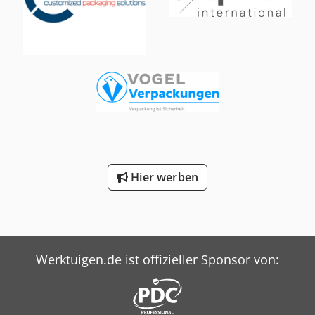
von SCHNEIDER und OMRON. Folienantrieb, AB-
Konvertersteuerung, Edelstahlversion (SS304),
Schwingbecher-Fülleinheit für Granulate. - Spezifikationen:
max. Maschinentaktzahl im Leerlauf: 10x60 Takte/Minute;
Genauigkeit: +/-10%; geeignet für alle BOPP-/PE- und
laminierte Folien; Beutelgrößen: L(50-350)xW(10-38)mm;
Strom: 220V, 6,5kW; Druckluft: 1,5m³/min, 6bar;
Maschinenmaße: L1800xW1500xH1900mm; Gewicht:
750kg. Die Maschine/Anlage ist auch in weiteren
Ausführungen für verschiedene Verpackungsgrößen und
Verpackungsgeschwindigkeiten erhältlich. Dodpfxov
Nmdpo Am Rokr Bitte beachten Sie, daß unsere Neupreise
Hier werben
häufig unter den üblichen Gebrauchtpreisen liegen.
Fragen Sie gern einfach an und nennen Sie uns Ihre
Verpackungsaufgabe. - Ab Lager sind i.d.R. immer 30-50
unterschiedliche neue Maschinen sofort verfügbar. Dazu
haben wir bei kundenspezifisch herzustellenden
Maschinen sehr kurze Lieferzeiten ab ca. 3 Wochen. - Alle
Werktuigen.de ist offizieller Sponsor von:
Maschinen sind mit voller Garantie erhältlich.