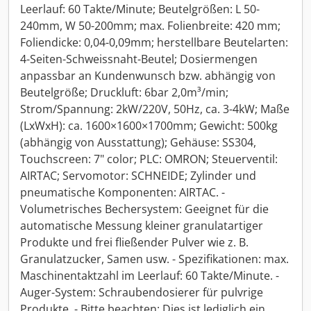
Leerlauf: 60 Takte/Minute; Beutelgrößen: L 50-
240mm, W 50-200mm; max. Folienbreite: 420 mm;
Foliendicke: 0,04-0,09mm; herstellbare Beutelarten:
4-Seiten-Schweissnaht-Beutel; Dosiermengen
anpassbar an Kundenwunsch bzw. abhängig von
Beutelgröße; Druckluft: 6bar 2,0m³/min;
Strom/Spannung: 2kW/220V, 50Hz, ca. 3-4kW; Maße
(LxWxH): ca. 1600×1600×1700mm; Gewicht: 500kg
(abhängig von Ausstattung); Gehäuse: SS304,
Touchscreen: 7" color; PLC: OMRON; Steuerventil:
AIRTAC; Servomotor: SCHNEIDE; Zylinder und
pneumatische Komponenten: AIRTAC. -
Volumetrisches Bechersystem: Geeignet für die
automatische Messung kleiner granulatartiger
Produkte und frei fließender Pulver wie z. B.
Granulatzucker, Samen usw. - Spezifikationen: max.
Maschinentaktzahl im Leerlauf: 60 Takte/Minute. -
Auger-System: Schraubendosierer für pulvrige
Produkte. - Bitte beachten: Dies ist lediglich ein