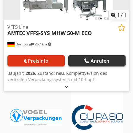
1
/
1
VFFS Line
AMTEC
VFFS-SYS MHW 50-M ECO
Hamburg
267 km
Preisinfo
Anrufen
Baujahr:
2025
, Zustand:
neu
, Komplettversion des
vertikalen Verpackungssystems mit 10-Kopf-
Mehrkopfwaage (1,3 l/Kopf), Z-Förderer, Plattform,
Abfuhrfließband und Sammeltisch für fertig, verpackte
Produkte. Geeignet zum Verpacken von ungleichförmigen
Schüttgut wie z.B. Kartoffelchips, Cornflakes, Kekse, Nüsse,
Süßigkeiten, Shrimps, Industriekomponenten, -produkte
wie z.B. Schrauben, Nägel, Metall- oder Plastikteile. Die
vertikale Verpackungsmaschine (VFFS) ist mit folgenden
Komponenten ausgestattet: PLC (Touchscreen-