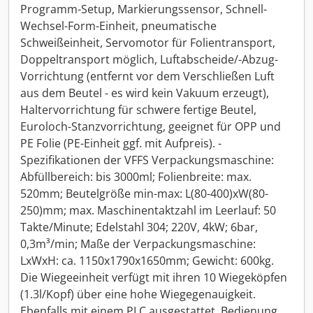
Programm-Setup, Markierungssensor, Schnell-
Wechsel-Form-Einheit, pneumatische
Schweißeinheit, Servomotor für Folientransport,
Doppeltransport möglich, Luftabscheide/-Abzug-
Vorrichtung (entfernt vor dem Verschließen Luft
aus dem Beutel - es wird kein Vakuum erzeugt),
Haltervorrichtung für schwere fertige Beutel,
Euroloch-Stanzvorrichtung, geeignet für OPP und
PE Folie (PE-Einheit ggf. mit Aufpreis). -
Spezifikationen der VFFS Verpackungsmaschine:
Abfüllbereich: bis 3000ml; Folienbreite: max.
520mm; Beutelgröße min-max: L(80-400)xW(80-
250)mm; max. Maschinentaktzahl im Leerlauf: 50
Takte/Minute; Edelstahl 304; 220V, 4kW; 6bar,
0,3m³/min; Maße der Verpackungsmaschine:
LxWxH: ca. 1150x1790x1650mm; Gewicht: 600kg.
Die Wiegeeinheit verfügt mit ihren 10 Wiegeköpfen
(1.3l/Kopf) über eine hohe Wiegegenauigkeit.
Ebenfalls mit einem PLC ausgestattet, Bedienung