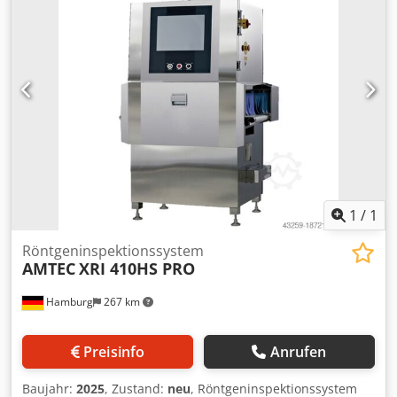
1
/
1
Röntgeninspektionssystem
AMTEC
XRI 410HS PRO
Hamburg
267 km
Preisinfo
Anrufen
Baujahr:
2025
, Zustand:
neu
, Röntgeninspektionssystem