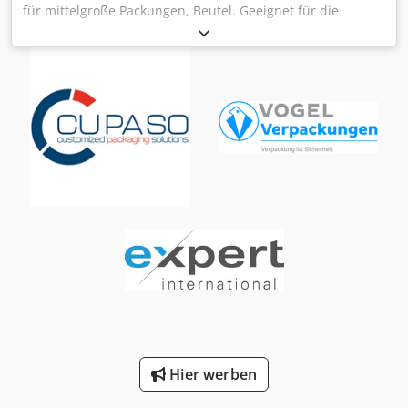
für mittelgroße Packungen, Beutel. Geeignet für die
Erkennung von Fremdkörpern aus Metall, Glas, Stein,
Kunststoff, etc. in Nahrungsmitteln oder Non-Food
Artikeln. - Spezifikationen: Förderbandbreite: 410 mm;
Erkennungsgenauigkeit: Pb ab Ø 0,2 mm, Fe ab Ø 0,28 mm,
SUS ab Ø 0,28 mm, nicht metallisch wie Stein, Glas, ab Ø
1,2 mm; Röntgenleistung: 80 kVp, 7 mA; Detektorauflösung:
0,4 mm; Röntgenstrahlemissionen: < 1usv/h;
Förderbandhöhe: 850 ± 30 mm;
Förderbandgeschwindigkeit (produktabhängig): 10 – 100
m/min; Bedienoberfläche: 15" Touchscreen; Software:
intellisens®X-ray; Betriebstemperatur: 5 – 35 °C;
Ausstoßsystem: entsprechend Anforderungen optional
erhältlich; Strom: 220VAC, 50/60Hz; Dimensionen des
Systems: L900xB920xH1825 mm; Gewicht: 350 kg. Bitte
beachten Sie, daß unsere Neupreise häufig unter den
üblichen Gebrauchtpreisen liegen. Fragen Sie gern einfach
an und nennen Sie uns Ihre Verpackungsaufgabe. - Ab
Lager sind i.d.R. immer 30-50 unterschiedliche neue
Hier werben
Maschinen sofort verfügbar. Dazu haben wir bei
kundenspezifisch herzustellenden Maschinen sehr kurze