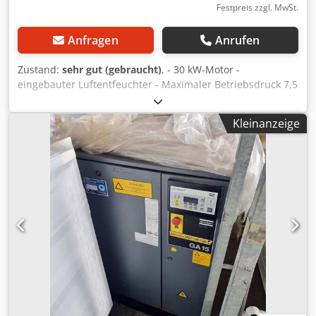
Festpreis zzgl. MwSt.
Anfragen
Anrufen
Zustand:
sehr gut (gebraucht)
, - 30 kW-Motor -
eingebauter Luftentfeuchter - Maximaler Betriebsdruck 7,5
bar Dcsdpfx Ajwlcq Noctsk
Kleinanzeige