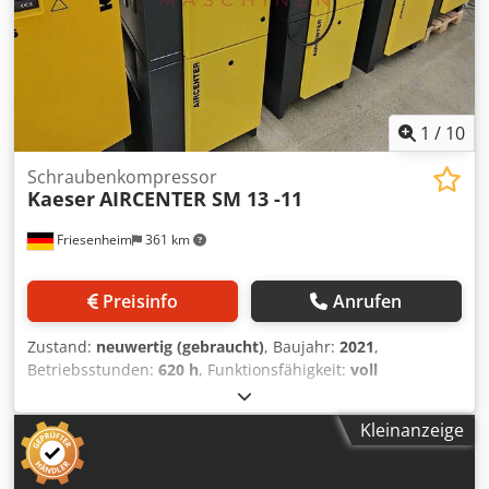
1
/
10
Schraubenkompressor
Kaeser
AIRCENTER SM 13 -11
Friesenheim
361 km
Preisinfo
Anrufen
Zustand:
neuwertig (gebraucht)
, Baujahr:
2021
,
Betriebsstunden:
620 h
, Funktionsfähigkeit:
voll
funktionsfähig
, Kaeser Aircenter SM13-11
Schraubenkompressor (2021) Hersteller: Kaeser Djdoy Tkg
Kleinanzeige
Iepfx Actock Typ: Aircenter SM13-11 Baujahr: 2021
Zustand: Sehr gut, gebraucht Einschaltstunden: 1356h
Laststunden: 606h Wartung in 2825h Technische Daten