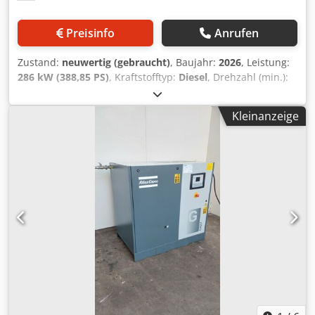
Preisinfo
Anrufen
Zustand:
neuwertig (gebraucht)
, Baujahr:
2026
, Leistung:
286 kW (388,85 PS)
, Kraftstofftyp:
Diesel
, Drehzahl (min.):
1.900 U/min
, Technische Daten Deutz Motor Typ
BF6M1015C Allgemeine Angaben Zylinderanzahl: 6
Kleinanzeige
Bohrung/Hub: 132 mm / 145 mm Hubraum: 11,91 Liter
Verdichtungsverhältnis: 16,5 Max. Nenndrehzahl: 2100
1/min Mittlere Kolbengeschwindigkeit: 10,15 m/s
Dcodpfeyzaayjx Actsk Leistungsdaten für
Baumaschinenmotoren Gruppe I: Leistung: 300 kW
Drehzahl: 1900 1/min Mittlerer effektiver Druck: 14,4 bar
Gruppe III: Leistung: 273 kW Drehzahl: 1900 1/min
Mittlerer effektiver Druck: 13,1 bar Weitere Parameter Max.
Drehmoment: 1980 Nm Bei Drehzahl: 1200 1/min
Mindestleerlaufdrehzahl: 550 1/min Gewicht (nach DIN
70020, Teil 7A): 850 kg Diese zusammengefassten
technischen Daten bieten einen umfassenden Überblick
über die Spezifikationen und Leistungswerte des
BF6M1015C-Motors.