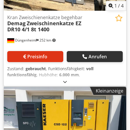
1
/
4
Kran Zweischienenkatze begehbar
Demag
Zweischinenkatze EZ
DR10 4/1 8t 1400
Düngenheim
252 km
Preisinfo
Anrufen
Zustand:
gebraucht
, Funktionsfähigkeit:
voll
funktionsfähig
, Hubhöhe:
6.000 mm
,
Haupthubgeschwindigkeit:
5.000 mm/min
, in super
Zustand, inkl. Lastkollektivspeicher mit hoher Reserve, inkl.
Kleinanzeige
Unterflasche, Elektrik 400/230/24V, inkl. Zentralelektrik für
Kranfahrt etc.! !Vorteil Keine CAN Bus Steuerung! Dcjdpfx
Asq R N Tqectek auch als Craneset lieferbar