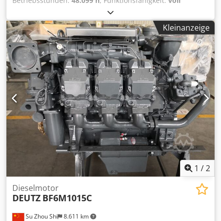
Betriebsstunden:
48.099 h
, Funktionsfähigkeit:
voll
funktionsfähig
, Schraubenkompressor 55 kW Atlas Copco
GA55FF Integ. Trockner, 12.75 bar mit 7.71 m3/min
Kleinanzeige
Dsdpfxjvf Ddxe Actjck Baujahr 2018 mit nur 48.000
Betriebsstunden
1
/
2
Dieselmotor
DEUTZ
BF6M1015C
Su Zhou Shi
8.611 km