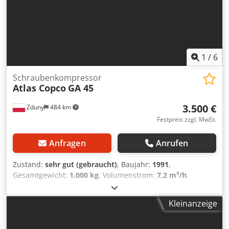
1
/
6
Schraubenkompressor
Atlas Copco
GA 45
3.500 €
Zduny
484 km
Festpreis zzgl. MwSt.
Anfragen
Anrufen
Zustand:
sehr gut (gebraucht)
, Baujahr:
1991
,
Gesamtgewicht:
1.000 kg
, Volumenstrom:
7,2 m³/h
,
Betriebsdruck:
75 bar
, Eingangsspannung:
400 V
,
Schraubenkompressor ATLAS COPCO GA 45 Mit
Kleinanzeige
Kältetrockner Motor 45 kW Dodpfx Aoukvvaoctsck Leistung
7,20 m3/min Druck 7,5 bar Kompressor ist voll
funktionsfähig.