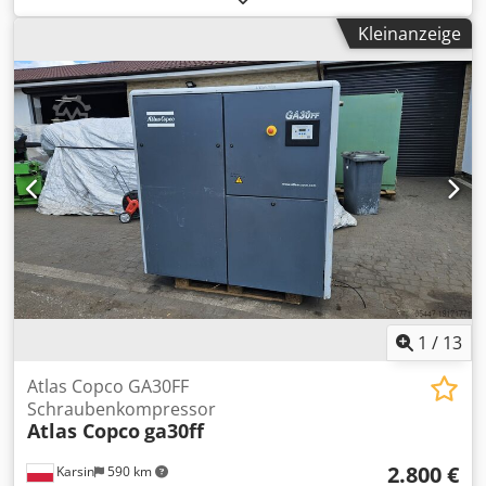
Luft
, Kaeser CSD 122 SFC Schraubenkompressor
Kleinanzeige
eingebauter Inverter 2,2-10,5m3/min, 75kW, 8,5bar
Hersteller: Kaeser Dodpfjt A Uyuox Actsck Typ: CSD 122 SFC
Baujahr: 2006 Betriebsdruck: max. 8,5 bar Leistung: 75 kW
Kapazität: 2,2 - 10,5 m3/min Betriebsstunden: 96244 h
(Letzte Wartung: 88854 h) Aufnahmemaße: 1100 x 2200 x
1900 mm Nettogewicht: 1600 kg
1
/
13
Atlas Copco GA30FF
Schraubenkompressor
Atlas Copco
ga30ff
2.800 €
Karsin
590 km