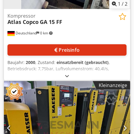
1
/
2
Kompressor
Atlas Copco
GA 15 FF
Deutschland
0 km
Preisinfo
Baujahr:
2000
, Zustand:
einsatzbereit (gebraucht)
,
Betriebsdruck: 7,75bar, Luftvolumenstrom: 40,4l/s,
Leistung: 15kW, Drehzahl: 3000U/min, Maschinengewicht:
ca. 450kg. Eine Besichtigung vor Ort ist möglich. Dcedpfx
Kleinanzeige
Aswfg Hhsctek