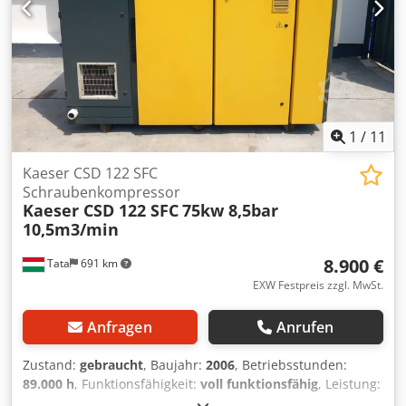
1
/
11
Kaeser CSD 122 SFC
Schraubenkompressor
Kaeser CSD 122 SFC
75kw 8,5bar
10,5m3/min
8.900 €
Tata
691 km
EXW Festpreis zzgl. MwSt.
Anfragen
Anrufen
Zustand:
gebraucht
, Baujahr:
2006
, Betriebsstunden:
89.000 h
, Funktionsfähigkeit:
voll funktionsfähig
, Leistung:
75 kW (101,97 PS)
, Kraftstofftyp:
Diesel
, Art der Kühlung: