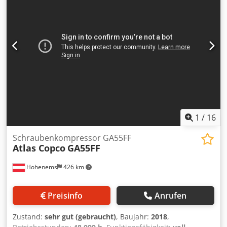
Druck 11 bar Effektive Liefermenge 1,08 m³/min
Nennleistung Antriebsmotor 7,5 kW Schutzart
Antriebsmotor IP 54 Elektrische Versorgung 400 V / 3 Ph /
50 Hz Abmessungen (BxTxH) 630x1200x1716 mm Gewicht
400 kg Druckluftbehälter 270 l Anschluss Druckluft G 3/4
Schalldruckpegel 64 dB(A) Kältetrockner
Leistungsaufnahme 0,26 kW Drucktaupunkt 3 °C
Druckverlust 0,2 bar Kältemittel R 134a
Energiesparsteurung Ja Elektronischer Kondensatableiter
Eco-Drain Elektrische Ausrüstung EN 60204-1 Ja
Lieferumfang: – Vollständige Original Dokumentation –
1
/
16
RFID Karten (2x) – Zuleitungskabel 5m mit 32A Stecker
Schraubenkompressor GA55FF
Atlas Copco
GA55FF
Hohenems
426 km
Preisinfo
Anrufen
Zustand:
sehr gut (gebraucht)
, Baujahr:
2018
,