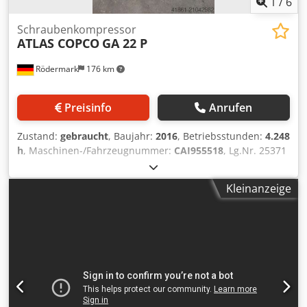
1
/
6
Schraubenkompressor
ATLAS COPCO
GA 22 P
Rödermark
176 km
Preisinfo
Anrufen
Zustand:
gebraucht
, Baujahr:
2016
, Betriebsstunden:
4.248
h
, Maschinen-/Fahrzeugnummer:
CAI955518
, Lg.Nr. 25371
Dedeycg Hhepfx Actjck Technische Daten: -
Betriebsstunden 4248 h - Lastbetriebsstunden 1978 h -
Kleinanzeige
Betriebsdruck 10 bar - Liefermenge 3,34 m³/min - Antrieb
400 V / 22 kW - Motordrehzahl 3000 U/min - Platzbedarf ca.
B 1300 x H 1250 x T 800 mm - Gewicht ca. 490 kg