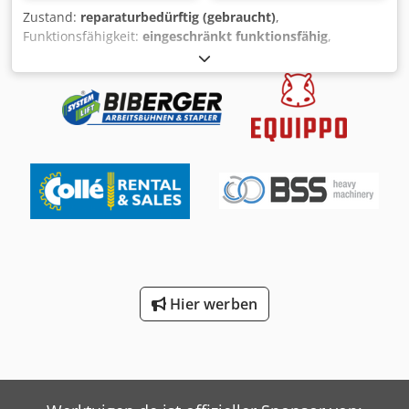
Zustand:
reparaturbedürftig (gebraucht)
,
Funktionsfähigkeit:
eingeschränkt funktionsfähig
,
Baujahr:
2002
, Betriebsstunden:
11.207 h
, Tragkraft:
4.000
kg
, Hubhöhe:
3.300 mm
, Kraftstofftyp:
Diesel
, Masttyp:
Simplex
, Bauhöhe:
2.300 mm
, Leistung:
62,5 kW (84,98
PS)
, Motorenhersteller:
Nissan
, Getriebetyp:
Automatisch
,
Gabellänge:
2.000 mm
, Leergewicht:
6.325 kg
, Farbe:
Rot
,
Ausstattung:
Anhängerkupplung, Beleuchtung, Kabine,
Seitenschieber
, Gabelstapler: - Nissan - Typ: F04 D400 -
11.207 Betriebsstunden - 4.000kg Hubkraft - 6.325kg
Eigengewicht - Hubhöhe 330cm - Seitenschieber -
Gabellänge 200cm Dcodpfx Acowf Ickjtek - Bauhöhe 230cm
- Rockinger Maul-AHK - Beleuchtung - Vollkabine - Heizung
- Nissan 62,5kw Motor, Nr.: 21826 MOTORSCHADEN Alle
neu eingestellten Fahrzeuge per Email erhalten – melden
Hier werben
Sie sich bei unserem NEWSLETTER an! Irrtümer und
Schreibfehler möglich, Zwischenverkauf vorbehalten!