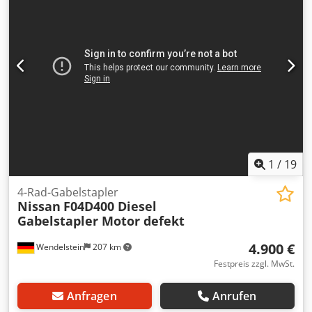
1
/
19
4-Rad-Gabelstapler
Nissan
F04D400 Diesel
Gabelstapler Motor defekt
4.900 €
Wendelstein
207 km
Festpreis zzgl. MwSt.
Anfragen
Anrufen