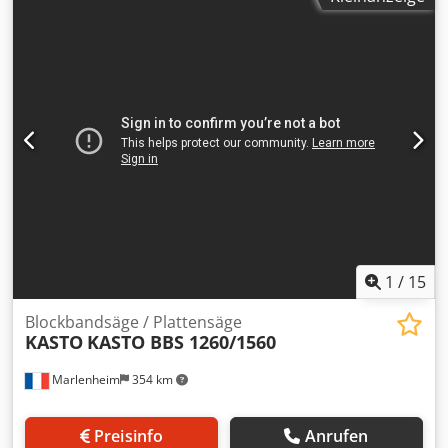
Reststücklänge min./max. 10/100 mm
Schnittgeschwindigkeit 20 - 130 m/min
Sägebandabmessungen 7239 x 50 x 1,3 mm
Maschinengewicht ca. 4,2 t Abmessungen L x B x H 2300 x
3420 x 2385 m Steuerung MINIPOS 807 CNC-Steuerung
Minipos 807 Sonderzubehör: - Kühlmitteleinrichtung -
Späneförderer - Abfuhrrollenbahn Crsdpfx Aisxfwd Ievof -
Standardbacken
1
/
15
Blockbandsäge / Plattensäge
KASTO
KASTO BBS 1260/1560
Marlenheim
354 km
Preisinfo
Anrufen