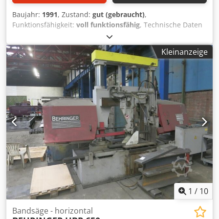
Baujahr:
1991
, Zustand:
gut (gebraucht)
,
Funktionsfähigkeit:
voll funktionsfähig
, Technische Daten
Schnitthöhe: 1310 mm Schwanenhals: 1560 mm Cjdpfxjv
Tzqfs Aiverf Schnittlänge: 6000mm Sägemotorleistung: 7,5
Kleinanzeige
kW Tischkapazität: 80 Tonnen
1
/
10
Bandsäge - horizontal