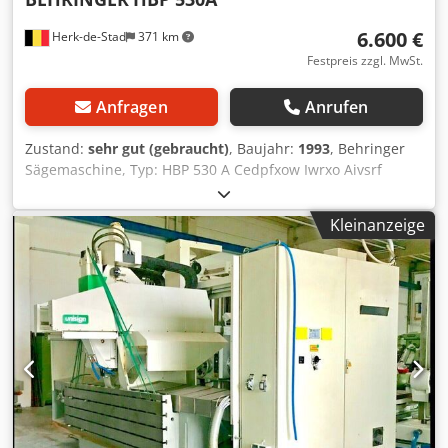
6.600 €
Herk-de-Stad
371 km
Festpreis zzgl. MwSt.
Anfragen
Anrufen
Zustand:
sehr gut (gebraucht)
, Baujahr:
1993
, Behringer
Sägemaschine, Typ: HBP 530 A Cedpfxow Iwrxo Aivsrf
Kleinanzeige