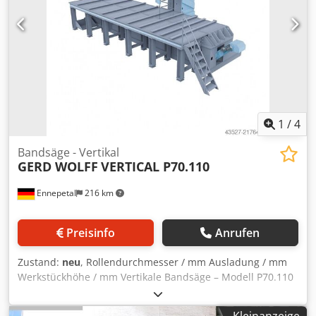
Ausgezeichnete Arbeitsbedingungen. Csdpfx Aijxwch
Njvorf
1
/
4
Bandsäge - Vertikal
GERD WOLFF
VERTICAL P70.110
Ennepetal
216 km
Preisinfo
Anrufen
Zustand:
neu
, Rollendurchmesser / mm Ausladung / mm
Werkstückhöhe / mm Vertikale Bandsäge – Modell P70.110
Kapazität 90° (mm) Höhe: 700 mm Breite: 1100 mm Länge:
6000 mm Motoren Hauptmotor (Sägebandantrieb): 5,5 kW