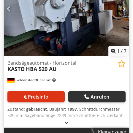
Achsen 28 000 mm/min Eilgang Z-Achsen 28 000 mm/min
51 Werkzeugwechsel-Plätze SK 40 DIN 69871 A / ISO 7388-1
T-Nuten 1 x 18H9 / 4 x 18H12 Abstand T-Nuten 130 mm
Maximale Tischbelastung 1 000 kg 400V / 3 Phasen / 50Hz /
60A Stromleistung 40 kW Luftdruck 6 bar - 20 ltr/min
Anzahl der Nivellierungselemente 8 Stück Betriebsstunden
30475 Stunden Maße 6200 x 3920 x 3355 mm Gewicht 12
000kg Crodeylbf Ropfx Aivef
1
/
7
Bandsägeautomat - Horizontal
KASTO
HBA 520 AU
Goldenstedt
228 km
Preisinfo
Anrufen
Zustand:
gebraucht
, Baujahr:
1997
, Schnittdurchmesser
520 mm Sägebandlänge 7239 mm Schnittbereich vierkant
520 x 520 mm Vorschublänge 500 mm Vorschublänge
mehrfach 4500 mm Abschnittlänge min. 6 mm
Kleinanzeige