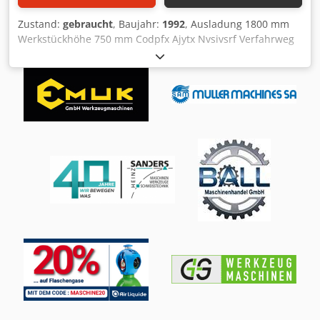
Zustand:
gebraucht
, Baujahr:
1992
, Ausladung 1800 mm
Werkstückhöhe 750 mm Codpfx Ajytx Nvsivsrf Verfahrweg
4000 mm Tischbreite 5500 mm Die techn. Daten sind
Hersteller- bzw. Betreiberangaben und daher für uns
unverbindlich. Einen Zwischenverkauf behalten wir uns
vor; es gelten ausschließlich unsere Geschäfts- und
Verkaufsbedingungen. Über uns mehr als 400 eigene
Maschinen im Lager über 15.000 m² Lagerfläche,
Krankapazität 70 t mehr als 10.000 Artikel Zubehör für Ihre
Werkstatt Sie wollen Maschinen Produktionslinien oder
Ihren Betrieb verkaufen, dann sprechen Sie uns an.
Weitere Angebote finden Sie auf unserer Webseite.
Besichtigungen sind nach Absprache möglich. Wir freuen
uns auf Ihren Besuch. Ihr Markus Hirsch Team