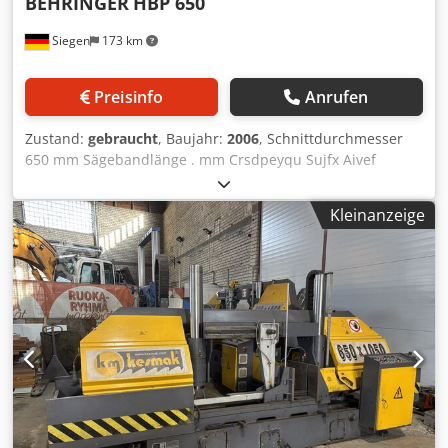
BEHRINGER
HBP 650
Siegen
173 km
Preisinfo
Anrufen
Zustand:
gebraucht
, Baujahr:
2006
, Schnittdurchmesser
650 mm Sägebandlänge . mm Crsdpeyqu Sujfx Aivef
Schnittbreite 1000 mm Schnitthöhe 650 mm
Maschinengewicht ca. 6,4 t Schnittgeschwindigkeite: 16-
Kleinanzeige
170 m/min Arbeitsbereich: rund 670 mm
Materialauflagehöhe: 700 mm Die techn. Daten sind
Hersteller- bzw. Betreiberangaben und daher für uns
unverbindlich. Einen Zwischenverkauf behalten wir uns
vor; es gelten ausschließlich unsere Geschäfts- und
Verkaufsbedingungen. Über uns mehr als 400 eigene
Maschinen im Lager über 15.000 m² Lagerfläche,
Krankapazität 70 t mehr als 10.000 Artikel Zubehör für Ihre
Werkstatt Sie wollen Maschinen Produktionslinien oder
Ihren Betrieb verkaufen, dann sprechen Sie uns an.
Weitere Angebote finden Sie auf unserer Webseite.