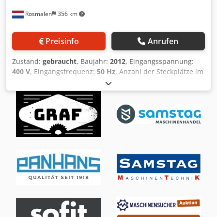
Rosmalen
356 km
Preisinfo
Anrufen
Zustand:
gebraucht
, Baujahr:
2012
, Eingangsspannung:
400 V
, Eingangsfrequenz:
50 Hz
, Anzahl der Steckplätze im
Werkzeugmagazin:
8
, Ausstattung:
CE-Kennzeichnung
,
Biesse Klever 1836 G FT CNC-Bearbeitungszentrum
Codpfxjzqt Ero Acgsha Beschreibung (Trotz größter
Sorgfalt behalten wir uns Änderungen, Irrtümer in
technischen Daten, Preisen und allen Angaben
(Tipp-)Fehler vorbehalten. Für gedruckte Daten
übernehmen wir keine Gewähr! Verfügbarkeit
vorbehaltlich Zwischenverkauf.) Preise zzgl.
Anzeigenkosten MachineSeeker / Preise exkl.
Inserierungskosten MaschinenSucher Die besten
Holzbearbeitungsmaschinen aus den Niederlanden De
beste gebruikte machines uit Nederland