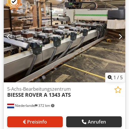
1
/
5
5-Achs-Bearbeitungszentrum
BIESSE
ROVER A 1343 ATS
Niederlande
372 km
Preisinfo
Anrufen