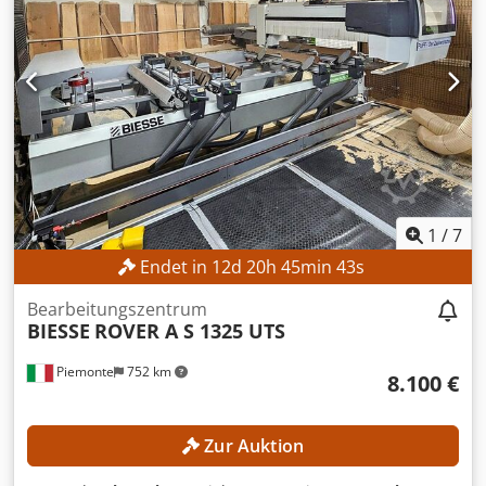
1
/
7
Endet in
12
d
20
h
45
min
41
s
Bearbeitungszentrum
BIESSE
ROVER A S 1325 UTS
Piemonte
752 km
8.100 €
Zur Auktion