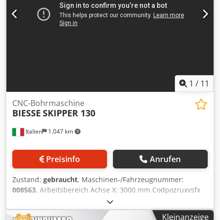
1
/
11
CNC-Bohrmaschine
BIESSE
SKIPPER 130
Italien
1.047 km
Preisinfo
Anrufen
Zustand:
gebraucht
, Maschinen-/Fahrzeugnummer:
008563
, Arbeitsbereich Achse X: 3000 mm Codpozruxvsfx
Acgsha Arbeitsbereich Achse Y: 1300 mm Anzahl
Bohrspindeln: 82
Kleinanzeige