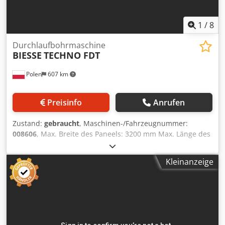
1
/
8
Durchlaufbohrmaschine
BIESSE
TECHNO FDT
Polen
607 km
Preisinfo
Anrufen
Zustand:
gebraucht
, Maschinen-/Fahrzeugnummer:
008606
, Max. Breite des Paneels: 3200 mm Max. Länge des
Paneels: 1000 mm Anzahl Aggregate: 5 Chedpfxszqz Rcs
Acgoa Anzahl Aggregate: 2 Positionierung über NC
Kleinanzeige
Steuerung: ja Seitliche horizontale Gruppen: ja