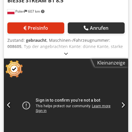
BIESSE
STREAM B1 8.5
Ausrüstung/Einheiten: Zusätzlicher austauschbarer
Polen
607 km
Leimbehälter • Im Lieferumfang enthaltene
Ausrüstung/Einheiten: Radiusabstreifer +
Leimfugenabstreifer • Im Lieferumfang enthaltene
Preisinfo
Anrufen
Ausrüstung / Einheiten: Polier- und Schleifeinheiten • Im
Lieferumfang enthaltene Ausrüstung / Einheiten:
Zustand:
gebraucht
, Maschinen-/Fahrzeugnummer:
Sprüheinheiten für Antihaftmittel vorne und hinten •
008605
, Typ der angebrachten Kante: dünne Kante, starke
Zustand: Sehr guter Zustand, bis zum Verkauf im täglichen
Kante Klebesystem: EVA Fügefräsen: ja
Produktionsbetrieb eingesetzt (laut Angaben des
Multifunktionsaggregat: ja Chsdpezqz Riefx Acgja
Verkäufers) Chodpfx Ajzrf R Necgoa •
Kleinanzeige
Oberfräsaggregat: ja Max. Vortriebsgeschwindigkeit: 40
Betriebsstundenzähler: 526.175 verarbeitete Platten •
m/min Maximale Plattendicke: 60 mm Arbeitsaggregate: 9
Betriebsstundenzähler: 351.289 verarbeitete Laufmeter
nr
(Stand: 14.05.2026) • Entspricht einer regulären
Einschichtproduktion