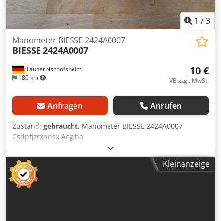
Acjzmtlkegjha Externe Referenz: 8359
1
/
3
Manometer BIESSE 2424A0007
BIESSE
2424A0007
10 €
Tauberbischofsheim
180 km
VB zzgl. MwSt.
Anfragen
Anrufen
Zustand:
gebraucht
, Manometer BIESSE 2424A0007
Csdpfjzrxnnsx Acgjha
Kleinanzeige