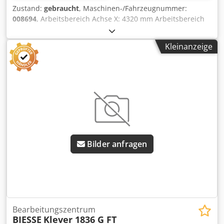
Zustand:
gebraucht
, Maschinen-/Fahrzeugnummer:
008694
, Arbeitsbereich Achse X: 4320 mm Arbeitsbereich
Achse Y: 1287 mm Arbeitsebene: Mit Vakuum-
Konsolenauflagen Leistung Haupt-Spindel: 11 KW Anz.
Kleinanzeige
kontrollierte Achsen: 5 Achsen Cedozqz Nxjpfx Acgsha
Anzahl Bohrspindeln: 16 Anzahl Werkzeugplätze: 31
Bilder anfragen
Bearbeitungszentrum
BIESSE
Klever 1836 G FT