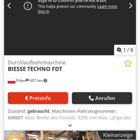
1
/
8
Durchlaufbohrmaschine
BIESSE
TECHNO FDT
Polen
607 km
Preisinfo
Anrufen
Zustand:
gebraucht
, Maschinen-/Fahrzeugnummer:
008607
, Max. Breite des Paneels: 3200 mm Max. Länge des
Paneels: 1000 mm Anzahl Aggregate: 6 Anzahl Aggregate: 4
Seitliche horizontale Gruppen: ja Csdpfxjzqz N Ee Acgjha
Kleinanzeige