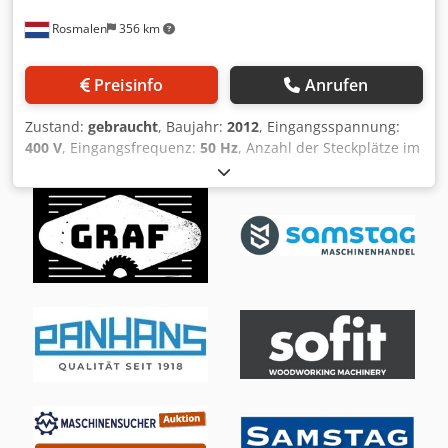
Rosmalen
356 km
Preisinfo
Anrufen
Zustand:
gebraucht
, Baujahr:
2012
, Eingangsspannung:
400 V
, Eingangsfrequenz:
50 Hz
, Anzahl der Steckplätze im
Werkzeugmagazin:
8
, Ausstattung:
CE-Kennzeichnung
,
Biesse Klever 1836 G FT CNC-Bearbeitungszentrum
Csdpfxjzqt Ers Akqjrf Beschreibung (Trotz größter Sorgfalt
behalten wir uns Änderungen, Irrtümer in technischen
Daten, Preisen und allen Angaben (Tipp-)Fehler
vorbehalten. Für gedruckte Daten übernehmen wir keine
Gewähr! Verfügbarkeit vorbehaltlich Zwischenverkauf.)
Preise zzgl. Anzeigenkosten MachineSeeker / Preise exkl.
Inserierungskosten MaschinenSucher Die besten
Holzbearbeitungsmaschinen aus den Niederlanden De
beste gebruikte machines uit Nederland