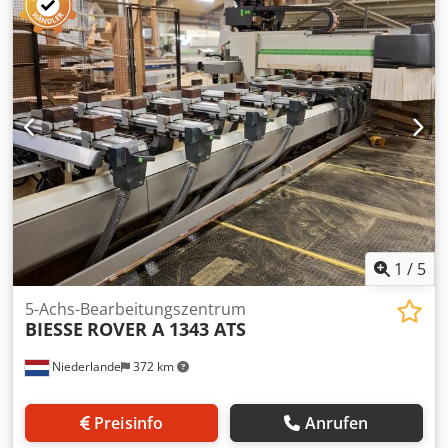
1
/
5
5-Achs-Bearbeitungszentrum
BIESSE
ROVER A 1343 ATS
Niederlande
372 km
Preisinfo
Anrufen