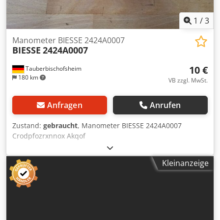
Nutzung der Maschine am Bestimmungsort. Externe
Referenz: 8359
1
/
3
Manometer BIESSE 2424A0007
BIESSE
2424A0007
10 €
Tauberbischofsheim
180 km
VB zzgl. MwSt.
Anfragen
Anrufen
Zustand:
gebraucht
, Manometer BIESSE 2424A0007
Crodpfozrxnnox Akqof
Kleinanzeige