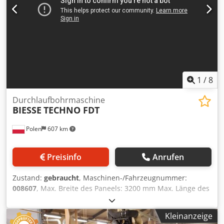
1
/
8
Durchlaufbohrmaschine
BIESSE
TECHNO FDT
Polen
607 km
Preisinfo
Anrufen
Zustand:
gebraucht
, Maschinen-/Fahrzeugnummer:
008607
, Max. Breite des Paneels: 3200 mm Max. Länge des
Paneels: 1000 mm Cjdpfszqz N Eex Akqsrf Anzahl
Aggregate: 6 Anzahl Aggregate: 4 Seitliche horizontale
Kleinanzeige
Gruppen: ja