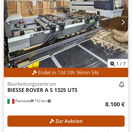
1
/
7
Endet in
12
d
10
h
36
min
53
s
Bearbeitungszentrum
BIESSE
ROVER A S 1325 UTS
Piemonte
752 km
8.100 €
Zur Auktion