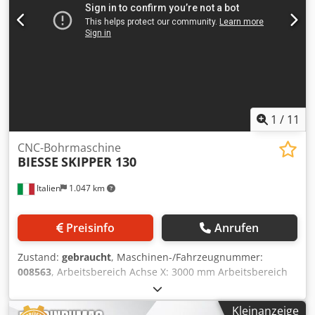
1
/
11
CNC-Bohrmaschine
BIESSE
SKIPPER 130
Italien
1.047 km
Preisinfo
Anrufen
Zustand:
gebraucht
, Maschinen-/Fahrzeugnummer:
008563
, Arbeitsbereich Achse X: 3000 mm Arbeitsbereich
Achse Y: 1300 mm Anzahl Bohrspindeln: 82 Cjdpfx
Akezruxvjqsrf
Kleinanzeige