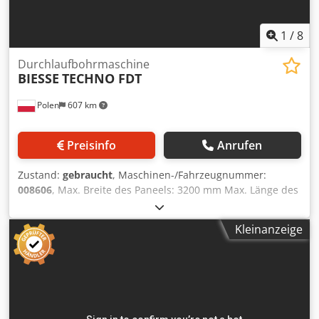
1
/
8
Durchlaufbohrmaschine
BIESSE
TECHNO FDT
Polen
607 km
Preisinfo
Anrufen
Zustand:
gebraucht
, Maschinen-/Fahrzeugnummer:
008606
, Max. Breite des Paneels: 3200 mm Max. Länge des
Paneels: 1000 mm Crsdpfxjzqz Rco Akqef Anzahl
Aggregate: 5 Anzahl Aggregate: 2 Positionierung über NC
Kleinanzeige
Steuerung: ja Seitliche horizontale Gruppen: ja