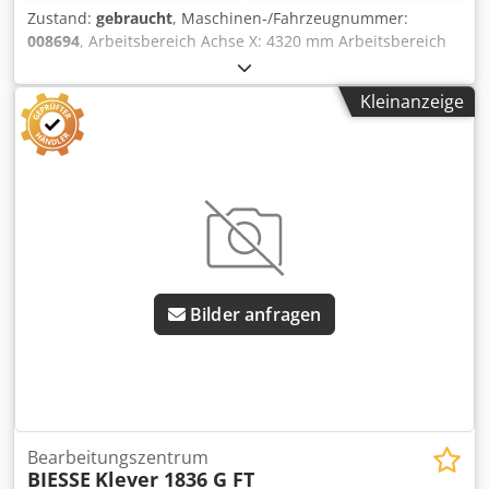
Zustand:
gebraucht
, Maschinen-/Fahrzeugnummer:
008694
, Arbeitsbereich Achse X: 4320 mm Arbeitsbereich
Achse Y: 1287 mm Arbeitsebene: Mit Vakuum-
Konsolenauflagen Leistung Haupt-Spindel: 11 KW Anz.
Kleinanzeige
kontrollierte Achsen: 5 Achsen Cjdpfx Akezqz Nxsqerf
Anzahl Bohrspindeln: 16 Anzahl Werkzeugplätze: 31
Bilder anfragen
Bearbeitungszentrum
BIESSE
Klever 1836 G FT