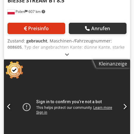
BIESSE
STREAM B1 8.5
Lieferumfang enthaltene Ausrüstung/Einheiten:
Polen
607 km
Zusätzlicher austauschbarer Leimbehälter • Im
Lieferumfang enthaltene Ausrüstung/Einheiten:
Radiusabstreifer + Leimfugenabstreifer • Im Lieferumfang
Preisinfo
Anrufen
enthaltene Ausrüstung / Einheiten: Polier- und
Schleifeinheiten • Im Lieferumfang enthaltene Ausrüstung
Zustand:
gebraucht
, Maschinen-/Fahrzeugnummer:
/ Einheiten: Sprüheinheiten für Antihaftmittel vorne und
008605
, Typ der angebrachten Kante: dünne Kante, starke
hinten • Zustand: Sehr guter Zustand, bis zum Verkauf im
Kante Klebesystem: EVA Credpozqz Rijfx Akqjf Fügefräsen:
täglichen Produktionsbetrieb eingesetzt (laut Angaben des
ja Multifunktionsaggregat: ja Oberfräsaggregat: ja Max.
Verkäufers) • Betriebsstundenzähler: 526.175 verarbeitete
Kleinanzeige
Vortriebsgeschwindigkeit: 40 m/min Maximale
Platten • Betriebsstundenzähler: 351.289 verarbeitete
Plattendicke: 60 mm Arbeitsaggregate: 9 nr
Laufmeter (Stand: 14.05.2026) • Entspricht einer regulären
Einschichtproduktion