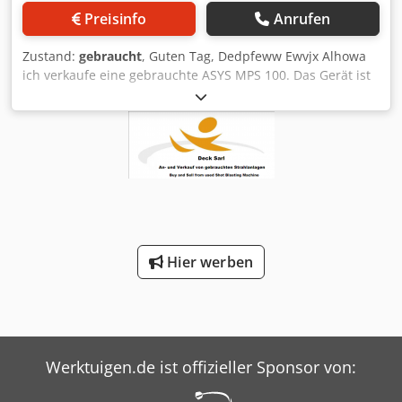
Preisinfo
Anrufen
Zustand:
gebraucht
, Guten Tag, Dedpfeww Ewvjx Alhowa
ich verkaufe eine gebrauchte ASYS MPS 100. Das Gerät ist
funktionsfähig und wurde in einer SMT-Produktionslinie
eingesetzt, sowohl für SMD- als auch THT-Baugruppen. Bei
Interesse oder Fragen stehe ich gerne zur Verfügung.
Hier werben
Werktuigen.de ist offizieller Sponsor von: