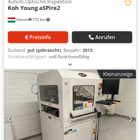
Autom.Optische Inspektion
Koh Young
aSPire2
Hatvan
772 km
Preisinfo
Anrufen
Zustand:
gut (gebraucht)
, Baujahr:
2013
,
Funktionsfähigkeit:
voll funktionsfähig
,
Maschinen-/Fahrzeugnummer:
Nr. 291
, gebrauchtes Inline
automatisches 3D Lotpasten Inspektions System (AOI) für
Kleinanzeige
SMT . Fehlerbild : Fehler beim Lotpastendruck Baujahr
2013 used inline automatic 3D Solder Paste Inspection
System (AOI) for SMT. Faults : Faulty solderpaste printing
Built year 2013 gebrauchtes Inline automatisches 3D X
Inspektion- System (AOI) von bestückten Leiterplatten.
used inline automatic 3D Inspection System (AOI) of placed
PCBs. Faults : Dispositions, pins bent, etc. . Dwedpfow Dfh
Iex Alhja There are several machines available. Built years
2013 - 2016 ----- Bitte nennen Sie uns Ihren Angebotspreis.
Verkauf nur innerhalb Europa (EU), inkl. Türkei;