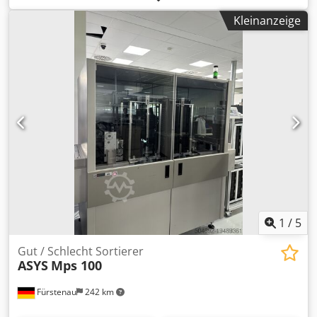
Dedpfx Ajxpvh Hjlhswa Fragen Sie nach weiteren Details!
Kleinanzeige
1
/
5
Gut / Schlecht Sortierer
ASYS
Mps 100
Fürstenau
242 km