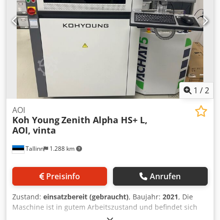
1
/
2
AOI
Koh Young
Zenith Alpha HS+ L,
AOI, vinta
Tallinn
1.288 km
Preisinfo
Anrufen
Zustand:
einsatzbereit (gebraucht)
, Baujahr:
2021
, Die
Maschine ist in gutem Arbeitszustand und befindet sich
innerhalb der EU! Sofort für den Transport verfügbar.