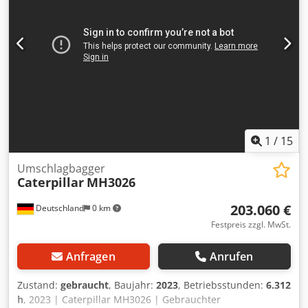
1
/
15
Umschlagbagger
Caterpillar
MH3026
203.060 €
Deutschland
0 km
Festpreis zzgl. MwSt.
Anfragen
Anrufen
Zustand:
gebraucht
, Baujahr:
2023
, Betriebsstunden:
6.312
h
, 2023 | Caterpillar MH3026 | Gebrauchter