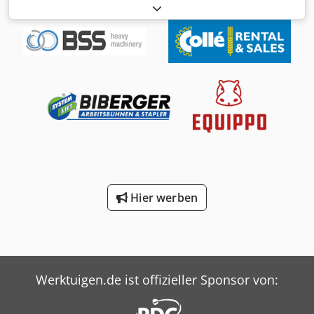
Umschlagbagger | 6312 hours 📍Location: Deutschland 🚛
Delivery available to your destination – Use our shipping
calculator to estimate transport costs! Dcsdezbbp Uopfx An
Uek 💰 Buy Now for EUR 203100 or Make an Offer. Payment
at delivery available for an affordable fee (subject to
approval)* 👷‍♂️ Inspected by an independent expert 58
Inspektionspunkte 54 genehmigt ✅ 3 unvollkommene ℹ️ 1
Ausgaben ⚠️ 📌 Inspector's Comment: Guter Zustand für
das Alter, Wartung. Da es täglich im Einsatz ist, können
Zustand und Stunden sich ändern. Computerauslesung ist
verfügbar. Greifer ist nicht enthalten. 📄 Want to see the
full inspection, extra photos, or a video? Tip: The reference
"40848 Equippo" is commonly used when looking up more
Hier werben
details online. 💡 Why this machine and our service stands
out: ✔ Thorough inspection by professionals ✔ Jobsite
delivery available ✔ Money-Back Guaranteed ✔ Secure and
flexible payment options 🔄 Considering other equipment
options? We offer helpful tools and resources for all
equipment owners and operators – easily accessible on
Werktuigen.de ist offizieller Sponsor von:
our platform.