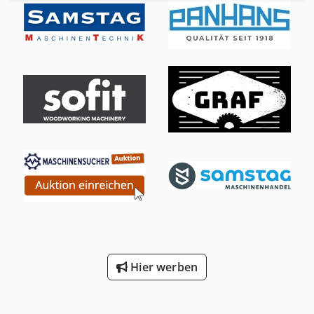
X10023B) CELASCHI'' DOPPELENDPROFILER Mod. TSA 3 B
480 A installierte Gesamtleistung KW 65 Credpowzmbqjfx
Ad Ief X10023C) "CELASCHI"" 90° Transfer (L-förmige
angetriebene Rollenbahnen) X10023D) "CELASCHI""
DOPPELENDPROFILER Mod. TSA 2 B 360 installierte
Gesamtleistung KW 65
Hier werben