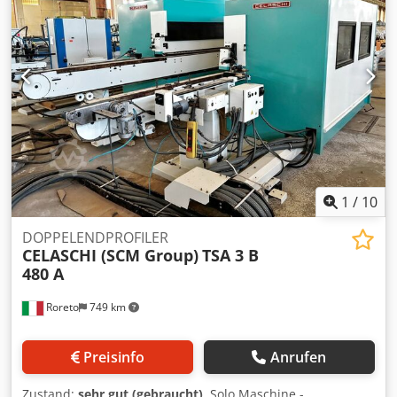
Motorgruppen Schienenbreite 65 mm Mitnehmerbolzen
mit 400 mm Teilung Pneumatische Einschaltung der
Fräsgruppe Automatische Einschaltung über CNC-
Steuerung Verstellbare Vorschubgeschwindigkeit
(min/max) (m/min) 4-24
1
/
10
DOPPELENDPROFILER
CELASCHI (SCM Group)
TSA 3 B
480 A
Roreto
749 km
Preisinfo
Anrufen
Zustand:
sehr gut (gebraucht)
, Solo Maschine -