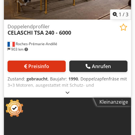
1
/
3
Doppelendprofiler
CELASCHI
TSA 240 - 6000
Roches-Prémarie-Andillé
903 km
Preisinfo
Anrufen
Zustand:
gebraucht
, Baujahr:
1990
, Doppelzapfenfräse mit
3+3 Motoren, ausgestattet mit Schutz- und
Schallschutzkabinen, Öffnung von 6 Metern. Cedpfxsyzralj
Ad Isrf
Kleinanzeige