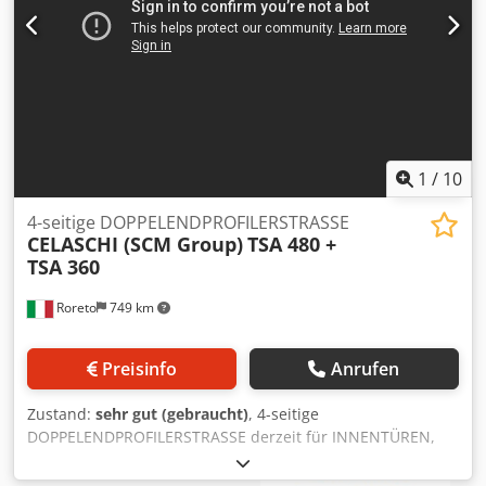
1
/
10
4-seitige DOPPELENDPROFILERSTRASSE
CELASCHI (SCM Group)
TSA 480 +
TSA 360
Roreto
749 km
Preisinfo
Anrufen
Zustand:
sehr gut (gebraucht)
, 4-seitige
DOPPELENDPROFILERSTRASSE derzeit für INNENTÜREN,
Bestehend aus den folgenden Maschinen: X10023A)
CELASCHI'' angetriebene Rollenbahn zur Beschickung