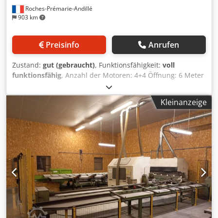
Roches-Prémarie-Andillé
903 km
Preisinfo
Anrufen
Zustand:
gut (gebraucht)
, Funktionsfähigkeit:
voll
funktionsfähig
, Anzahl der Motoren: 4+4 Öffnung: 6 Meter
Cjdpsw D Nq Tsfx Ad Isrf
Kleinanzeige