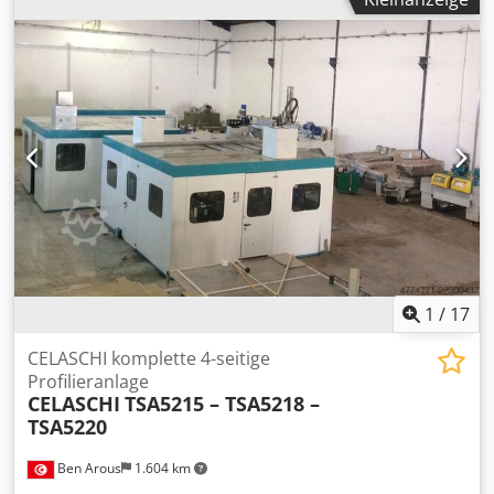
Spindeln [Stk.]: 10 - Min. Arbeitsbreite [mm]: 200 - Max.
Arbeitsbreite [mm]: 3500 - Transportmaße: 13600mm x
2400mm x 1800mm (l x b x h) - Transportgewicht [kg]:
8000kg - Transportpakete [Stk.]: 3 Csdpfx Adszln Nzs Ijrf
Finanzielle Informationen Mehrwertsteuer: Der
angegebene Preis versteht sich zzgl. Mehrwertsteuer
Mehrwertsteuer/Differenzbesteuerung: Mehrwertsteuer
abzugsfähig für Unternehmer Lieferung und
Inzahlungnahme jederzeit möglich für alles aus dem
Industriebereich Yorick Diebels
1
/
17
CELASCHI komplette 4-seitige
Profilieranlage
CELASCHI
TSA5215 – TSA5218 –
TSA5220
Ben Arous
1.604 km