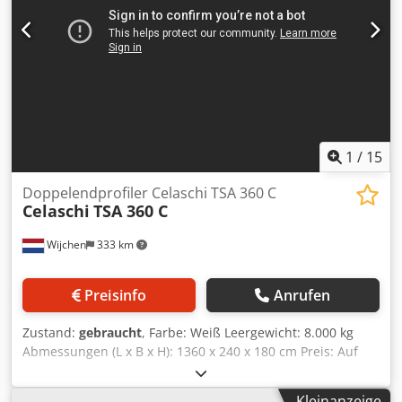
1
/
15
Doppelendprofiler Celaschi TSA 360 C
Celaschi
TSA 360 C
Wijchen
333 km
Preisinfo
Anrufen
Zustand:
gebraucht
, Farbe: Weiß Leergewicht: 8.000 kg
Abmessungen (L x B x H): 1360 x 240 x 180 cm Preis: Auf
Anfrage - Dokumentation verfügbar: Nein - CE-Zertifikat
vorhanden: Nein - Seriennummer: 3652 - Anzahl der
Kleinanzeige