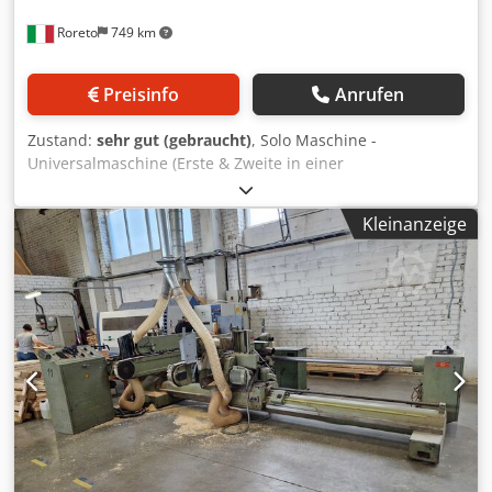
horizontaler und vertikaler Verstellung. - Freiplatz
Roreto
749 km
Preisinfo
Anrufen
Zustand:
sehr gut (gebraucht)
, Solo Maschine -
Universalmaschine (Erste & Zweite in einer
Maschinenstrasse) Erster DEP in der Strasse X10023
Elektronische Steuerung OMRON Separate Schalttafel und
Kleinanzeige
Bedienkonsole Schutz- und Schallschutzkabine Nr. 2+2
vertikale Stützsäulen für Arbeitsgruppen Min. nützliche
Arbeitsbreite (mm) 300 Max. nützliche Arbeitsbreite (mm)
2000 Min nützliche Arbeitsdicke (mm) 6 Max. nützliche
Arbeitsdicke (mm) 60 Nockenabstand (mm) 400
Einstellbare Vorschubgeschwindigkeit (min/max) (m/min)
4-24 Gesamtleistung Kw 60 Nr. 4 Arbeitsgruppen (für jede
Seite der Maschine): - Nr. 1 Universalfräsaggregat
(elektropneumatisch gesteuert), Wellenlänge mm 300,
Riemenantriebsmotor (9,2 kW bei 3000 U) - Nr. 1
Universalfräsaggregat (elektropneumatisch gesteuert),
Wellenlänge mm 300, Riemenantriebsmotor (9,2 kW bei