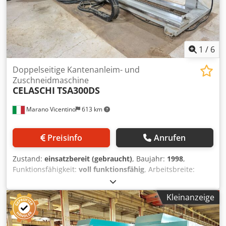
1
/
6
Doppelseitige Kantenanleim- und
Zuschneidmaschine
CELASCHI
TSA300DS
Marano Vicentino
613 km
Preisinfo
Anrufen
Zustand:
einsatzbereit (gebraucht)
, Baujahr:
1998
,
Funktionsfähigkeit:
voll funktionsfähig
, Arbeitsbreite:
3.000 mm
, Gesamtgewicht:
5.000 kg
, Eingangsspannung:
380 V
, Ausstattung:
Dokumentation/Handbuch
,
Kleinanzeige
Doppelseitige Formatiermaschine Celaschi TSA300DS
Bewegliche Schulteröffnung 3000 mm über Touchpanel
Minimale Arbeitsbreite 200 mm Cedpfezfvtnsx Ad Isrf 5+5