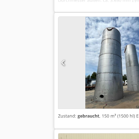
Durchmesser außen: ca. 3.650 mm Zyli
Betriebsdruck: drucklos Material / Be
Profilfüße Anzahl: 6 Befestigung: fe
Rührwerkflansch 1 x Füllstandmessung 
Leiterhaken Mantel: 1 x Mannloch (340 
Probenahmeventil Diverse Kabelkanäle
(abgeschnitten) 1 x Stutzen für Füll
Anzahl der Rührwerkebenen: 3 Bodenl
Zustand:
gebraucht
, 150 m³ (1500 hl)