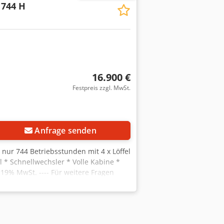
/ 744 H
16.900 €
Festpreis zzgl. MwSt.
Anfrage senden
nur 744 Betriebsstunden mit 4 x Löffel
el * Schnellwechsler * Volle Kabine *
 19% MwSt. ---- Für weitere Fragen
ben ohne Gewähr und Garantie,