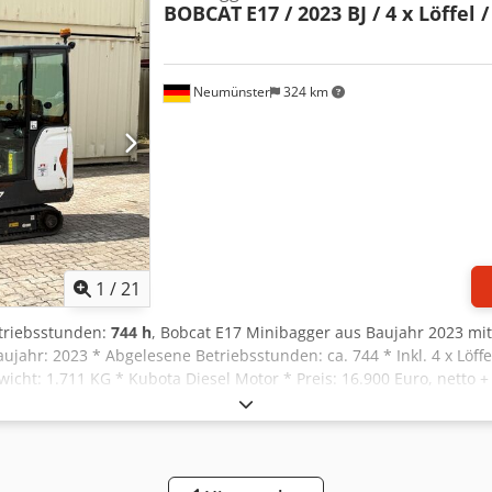
BOBCAT
E17 / 2023 BJ / 4 x Löffel 
Neumünster
324 km
1
/
21
etriebsstunden:
744 h
, Bobcat E17 Minibagger aus Baujahr 2023 mit 
 Baujahr: 2023 * Abgelesene Betriebsstunden: ca. 744 * Inkl. 4 x Löff
icht: 1.711 KG * Kubota Diesel Motor * Preis: 16.900 Euro, netto +
se call: Cjdpfx Aezp Ayvsgysha Erik Kortum: Whats App ?Alle Anga
lten. ?