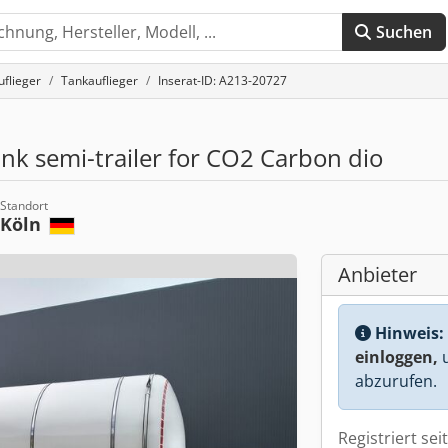
Suchen
uflieger
Tankauflieger
Inserat-ID: A213-20727
nk semi-trailer for CO2 Carbon dio
Standort
Köln
Anbieter
Hinweis:
einloggen,
u
abzurufen.
Registriert sei