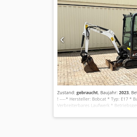
Zustand:
gebraucht
, Baujahr:
2023
, B
! ----* Hersteller: Bobcat * Typ: E17 *
Verbreiterbares Laufwerk * Betriebsgew
bitte anrufen: For more question plea
Irrtümer und Zwischenverkauf vorbeha