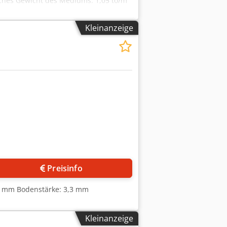
ches Gewicht des Mediums: 1,05 to/m³
n verschliffen Ausstattung Standform:
Klöpperboden Oberboden: 1 x
Kleinanzeige
tzen DN 400 (ohne Haube) 2 x
1 x Typenschild 1 x Leiterhaken 1 x
f (ca. DN 50) mit Auslaufrohr
kenrührer Anzahl: 1 Einbau: von oben
Preisinfo
2,2 mm Bodenstärke: 3,3 mm
Kleinanzeige