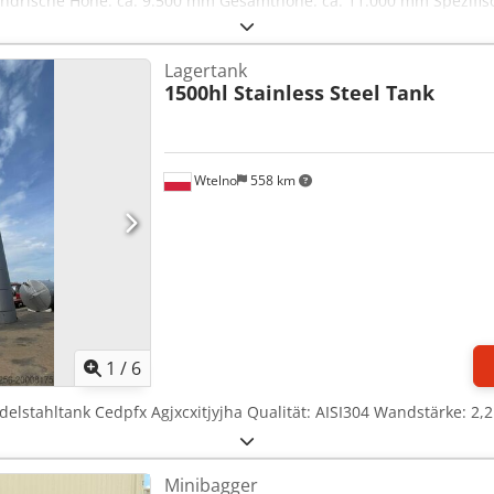
ndrische Höhe: ca. 9.500 mm Gesamthöhe: ca. 11.000 mm Spezifis
schaffenheit Material Innenmantel: V2A (1.4301) Schweißnähte inne
st Füße höhenverstellbar Bodenart unten: Klöpperboden Bodenart: 
Lagertank
2 x Kranöse 1 x Gewindestutzen DN 65 für CIP 1 x Entlüftungsstu
1500hl Stainless Steel Tank
x 440) mit Deckel 1 x Klarablaufstutzen 1 x Gewindestutzen DN 65 
 zum Oberboden Csdpfxsw Ibi Io Agyoha Unterboden: 1 x Restablau
standmessung Rührwerk Rührwerk vorhanden Art des Rührwerks: Bal
ager für Rührwelle vorhanden Dokumentation Skizze
Wtelno
558 km
1
/
6
 Edelstahltank Cedpfx Agjxcxitjyjha Qualität: AISI304 Wandstärke: 
Minibagger