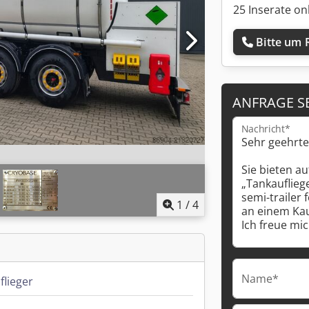
25 Inserate on
Bitte um 
ANFRAGE S
Nachricht*
1
/
4
Name*
flieger