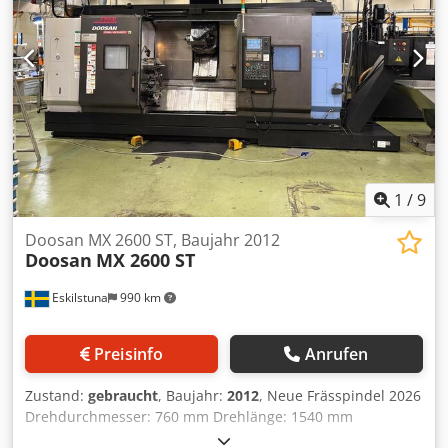
Achse 10000 mm/min.
1
/
9
Doosan MX 2600 ST, Baujahr 2012
Doosan
MX 2600 ST
Eskilstuna
990 km
Preisinfo
Anrufen
Zustand:
gebraucht
, Baujahr:
2012
, Neue Frässpindel 2026
Drehdurchmesser: 760 mm Drehlänge: 1540 mm
Steuerung: FANUC Futterdurchmesser: 254 mm