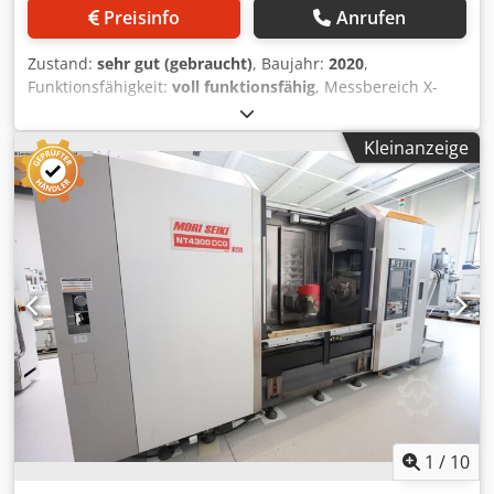
Preisinfo
Anrufen
Zustand:
sehr gut (gebraucht)
, Baujahr:
2020
,
Funktionsfähigkeit:
voll funktionsfähig
, Messbereich X-
Achse:
700 mm
, Messbereich Y-Achse:
1.000 mm
,
Messbereich Z-Achse:
600 mm
, MCOSMOS mit GEOPAK-
Kleinanzeige
Modul (CAD-unterstützte Auswertung). Software -
MCOSMOS 3 CNC V4 Ausstattung: PH10MQ Messkopf (inkl.
FCR25 Schnellwechselaufnahme). SP25M Scanning-
Messsystem mit 5-tlg. Tastermodulsatz. MCOSMOS 3 CNC
V4 inkl. Dongle (Wibu-Box). CAT1000PS V4 (CAD-Vergleich
und Auswertung). Software-Upgrade MCOSMOS-1 von V2
auf V4. Dedpox H Nn Rofx Aavswa GEO-EDM Zusatzmodul
für Erodierteile. Part-program Generator und GEO-EDM
Assistent.
1
/
10