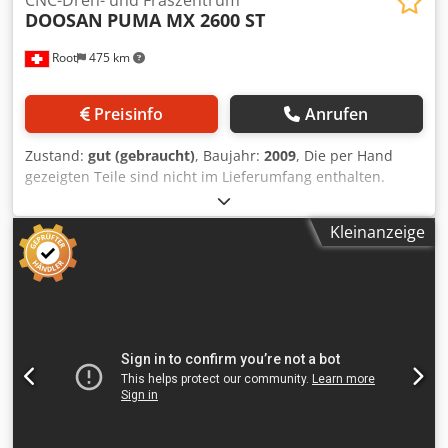
CNC-Dreh- und Fräszentrum
DOOSAN
PUMA MX 2600 ST
Root
475 km
Preisinfo
Anrufen
Zustand:
gut (gebraucht)
, Baujahr:
2009
, Die per Hand
gezeigten Teile sind nicht im Lieferumfang enthalten.
Technische Daten sind auf den Bildern ersichtlich.
Dwodpfxjzk I R As Aavea
Kleinanzeige