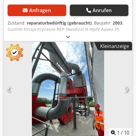
Anfragen
Anrufen
Zustand:
reparaturbedürftig (gebraucht)
, Baujahr:
2003
,
Gummi-Einspritzpresse REP Dwodsizi H Hjpfx Aavea 25
Tonnen Jahr: 2003 Alle 4 Säulen müssen ausgetauscht
werden (9000€ Kosten)
Kleinanzeige
1
/
10