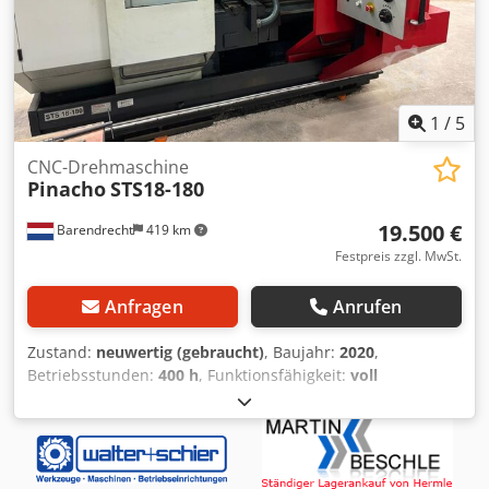
1
/
5
CNC-Drehmaschine
Pinacho
STS18-180
19.500 €
Barendrecht
419 km
Festpreis zzgl. MwSt.
Anfragen
Anrufen
Zustand:
neuwertig (gebraucht)
, Baujahr:
2020
,
Betriebsstunden:
400 h
, Funktionsfähigkeit:
voll
funktionsfähig
, Neuwertige Pinacho STS18-180
Drehmaschine aus Betriebsschließung mit Fagor-
Steuerung und Revolver Baujahr 2020 Drehstunden 400
Drehdurchmesser über Bett 360 mm Drehdurchmesser