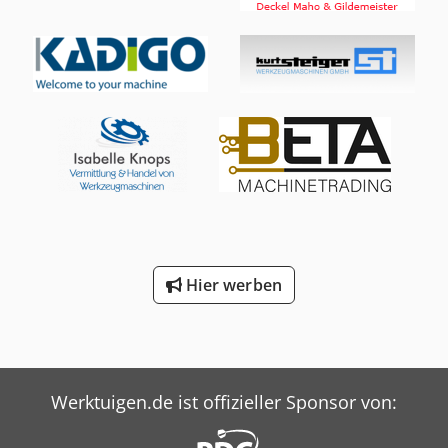
über Schlitten 190 mm Dedpfxowdhn Ro Aavswa
Spitzenlänge 1000 mm Drehlänge 840 mm
Spindeldurchlass 42 mm Gewicht 2500 kg Ausgestattet mit
3-Backenfutter, 8-fach Revolver, Fagor-Steuerung Preis
zzgl. MwSt., verladen auf LKW
Hier werben
Werktuigen.de ist offizieller Sponsor von: