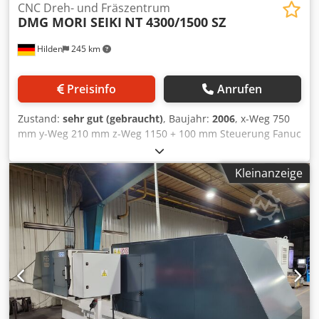
CNC Dreh- und Fräszentrum
DMG MORI SEIKI
NT 4300/1500 SZ
Hilden
245 km
Preisinfo
Anrufen
Zustand:
sehr gut (gebraucht)
, Baujahr:
2006
, x-Weg 750
mm y-Weg 210 mm z-Weg 1150 + 100 mm Steuerung Fanuc
MSX-701III Drehdurchmesser max. 660 mm Drehlänge
max. 1498 mm Umlaufdurchmesser über Querschlitten
Kleinanzeige
max. 400 mm Spindeldrehanzahl 3000 U/min
Werkzeugmagazin mit 40 Plätzen Revolver 10 Fach
Gesamtleistungsbedarf 90 kVA Maschinengewicht ca. 26,6
t Raumbedarf ca. 5301 x 2997 x 2788 mm Kapazität:
Umlaufdurchmesser über Querschlitten (Werkzeugspindel
1): 750 mm Umlaufdurchmesser über Querschlitten
(Revolver 2): 400 mm Max. Drehdurchmesser
(Werkzeugspindel 1): 660 mm Max. Drehdurchmesser
(Revolver 2): 275 mm Dwodsy Spuujpfx Aavoa Max.
bearbeitete Werkstücklänge: 1498 mm Max.