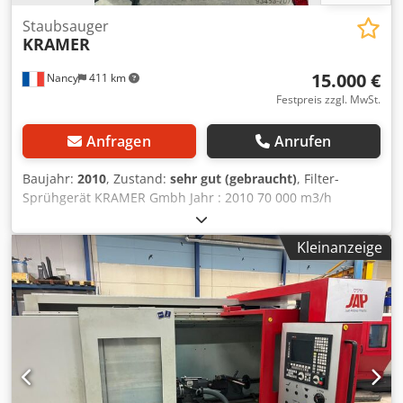
Staubsauger
KRAMER
15.000 €
Nancy
411 km
Festpreis zzgl. MwSt.
Anfragen
Anrufen
Baujahr:
2010
, Zustand:
sehr gut (gebraucht)
, Filter-
Sprühgerät KRAMER Gmbh Jahr : 2010 70 000 m3/h
insgesamt Das System kann separat in 2 Filtern mit je 33
000 m3/h eingesetzt werden. Dwjdpfx Aoh D E Rdoavoa
Kleinanzeige