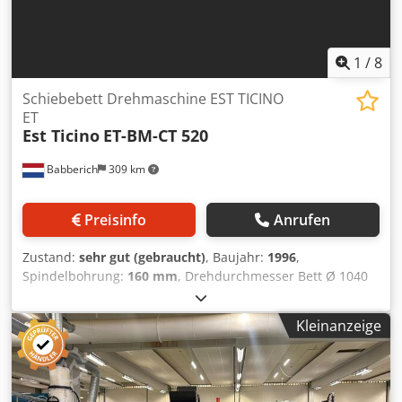
1
/
8
Schiebebett Drehmaschine EST TICINO
ET
Est Ticino
ET-BM-CT 520
Babberich
309 km
Preisinfo
Anrufen
Zustand:
sehr gut (gebraucht)
, Baujahr:
1996
,
Spindelbohrung:
160 mm
, Drehdurchmesser Bett Ø 1040
mm Drehdurchmesser Schlitten Dodpoxtbf Eofx Aavewa
710 mm Drehdurchmesser Grube Ø 1580 mm Drehlänge
Kleinanzeige
3000/4500 mm Grubenlänge 1500 mm Spindelbohrung 160
mm Leistung Spindel 40 kW Bettbreite 800 mm
Spindelaufnahme 6 Mk Werkstückgewicht 3500 Drehzahl
800 Rpm Vorschub X - Achse 10000 mm/min. Vorschub Z-