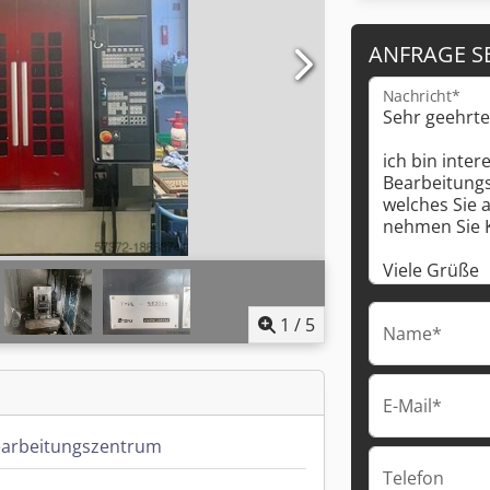
ANFRAGE S
Nachricht*
1
/
5
Name*
E-Mail*
arbeitungszentrum
Telefon