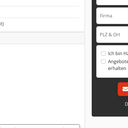
Firma
t)
PLZ & Ort
Ich bin H
Angebote
erhalten
D