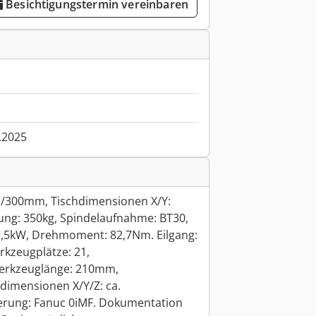
Besichtigungstermin vereinbaren
.2025
/300mm, Tischdimensionen X/Y:
ng: 350kg, Spindelaufnahme: BT30,
5,5kW, Drehmoment: 82,7Nm. Eilgang:
kzeugplätze: 21,
rkzeuglänge: 210mm,
dimensionen X/Y/Z: ca.
ung: Fanuc 0iMF. Dokumentation