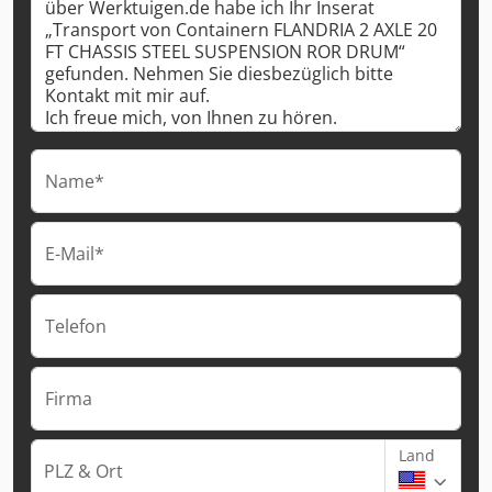
Name*
E-Mail*
Telefon
Firma
Land
PLZ & Ort