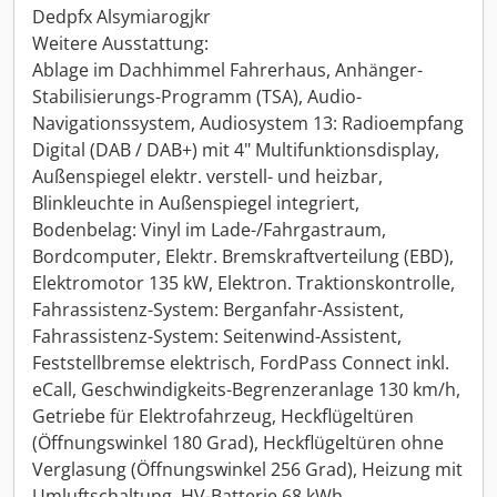
Dedpfx Alsymiarogjkr
Weitere Ausstattung:
Ablage im Dachhimmel Fahrerhaus, Anhänger-
Stabilisierungs-Programm (TSA), Audio-
Navigationssystem, Audiosystem 13: Radioempfang
Digital (DAB / DAB+) mit 4" Multifunktionsdisplay,
Außenspiegel elektr. verstell- und heizbar,
Blinkleuchte in Außenspiegel integriert,
Bodenbelag: Vinyl im Lade-/Fahrgastraum,
Bordcomputer, Elektr. Bremskraftverteilung (EBD),
Elektromotor 135 kW, Elektron. Traktionskontrolle,
Fahrassistenz-System: Berganfahr-Assistent,
Fahrassistenz-System: Seitenwind-Assistent,
Feststellbremse elektrisch, FordPass Connect inkl.
eCall, Geschwindigkeits-Begrenzeranlage 130 km/h,
Getriebe für Elektrofahrzeug, Heckflügeltüren
(Öffnungswinkel 180 Grad), Heckflügeltüren ohne
Verglasung (Öffnungswinkel 256 Grad), Heizung mit
Umluftschaltung, HV-Batterie 68 kWh,