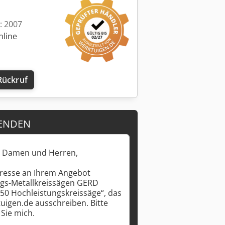
t: 2007
nline
Rückruf
ENDEN