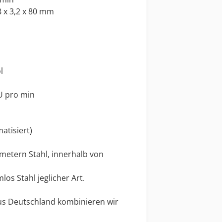
 x 3,2 x 80 mm
l
U pro min
atisiert)
imetern Stahl, innerhalb von
os Stahl jeglicher Art.
s Deutschland kombinieren wir