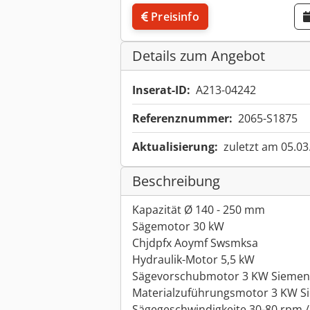
Preisinfo
Details zum Angebot
Inserat-ID:
A213-04242
Referenznummer:
2065-S1875
Aktualisierung:
zuletzt am 05.03
Beschreibung
Kapazität Ø 140 - 250 mm
Sägemotor 30 kW
Chjdpfx Aoymf Swsmksa
Hydraulik-Motor 5,5 kW
Sägevorschubmotor 3 KW Siemen
Materialzuführungsmotor 3 KW S
Sägegeschwindigkeite 30-80 rpm 