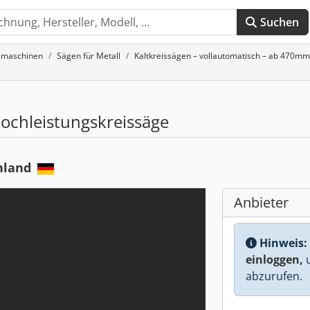
Suchen
gmaschinen
Sägen für Metall
Kaltkreissägen – vollautomatisch – ab 470m
chleistungskreissäge
hland
Anbieter
Hinweis:
einloggen,
u
abzurufen.