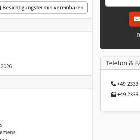
Besichtigungstermin vereinbaren
D
Telefon & F
.2026
+49 2333 
+49 2333 
s
iemens
/min