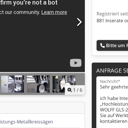
Registriert sei
881 Inserate o
Bitte um 
ANFRAGE S
Nachricht*
1
/
6
istungs-Metallkreissägen