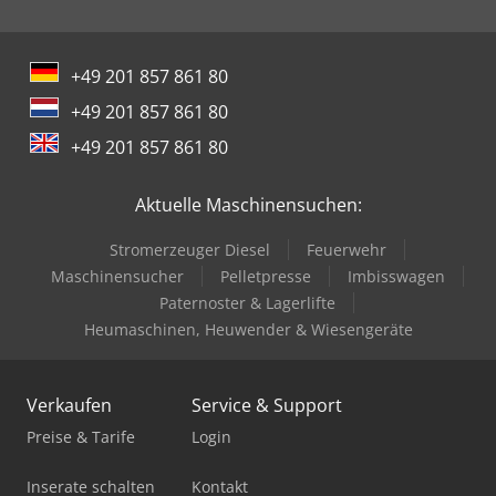
Maschine und profitieren Sie doppelt: Schonen Sie die
Umwelt und Ihr Budget. Trotz möglicher Gebrauchsspuren
erhalten Sie ein Qualitätsprodukt zu einem attraktiven
+49 201 857 861 80
Preis.
+49 201 857 861 80
+49 201 857 861 80
Aktuelle Maschinensuchen:
Stromerzeuger Diesel
Feuerwehr
Maschinensucher
Pelletpresse
Imbisswagen
Paternoster & Lagerlifte
Heumaschinen, Heuwender & Wiesengeräte
Verkaufen
Service & Support
Preise & Tarife
Login
Inserate schalten
Kontakt