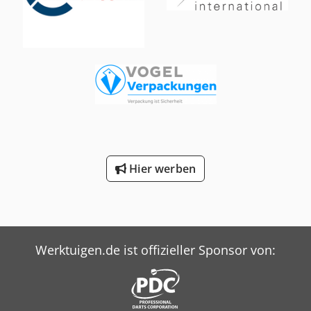
Merkmale - Kombinationsfunktion: Die Maschine vereint
Rillen, Perforieren und Falzen, was den Arbeitsablauf
vereinfacht und die Effizienz steigert - Materialflexibilität:
Sie kann Materialstärken von 100 bis 350 g/m² für Rillen,
Perforieren und Falzen sowie bis zu 450 g/m² für nur Rillen
verarbeiten - Präzise Rilltechnik: Die CRF-362 bietet
Rillstärken von 0,8 mm für leichtere Materialien und 1,3
mm für schwerere Materialien, mit optionalen Stärken von
0,5 mm und 2,0 mm - Variable Rillabstände: Die
Rillabstände sind ab 0,1 mm in Schritten von 0,1 mm
einstellbar, was eine hohe Präzision ermöglicht - Hohe
Geschwindigkeit: Die Maschine kann bis zu 4.900 Bogen
Hier werben
pro Stunde verarbeiten, was eine hohe Produktivität
gewährleistet Spezifikationen - Maximale Formatgröße: 364
x 865 mm - Minimale Formatgröße: 105 x 180 mm -
Ladekapazität: 150 mm - Gewicht: 263 kg -
Stromversorgung: 230 V, 4,2 A, 0,8 kW Cedpjzrmb Nsfx
Aaijrf Rundum-Sorglos-Paket Wir kümmern uns um alles:
Werktuigen.de ist offizieller Sponsor von:
Von der sicheren Verpackung über den Transport bis hin
zur Zollabwicklung. Auf Wunsch erstellen wir Ihnen auch
ein maßgeschneidertes Leasingangebot. Nachhaltig und
wirtschaftlich Entscheiden Sie sich für eine gebrauchte