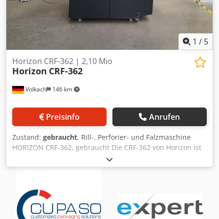
1
/
5
Horizon CRF-362 | 2,10 Mio
Horizon
CRF-362
Volkach
146 km
Preisinfo
Anrufen
Zustand:
gebraucht
, Rill-, Perforier- und Falzmaschine
HORIZON CRF-362, gebraucht Die CRF-362 von Horizon ist
die ideale Lösung für Druckereien, die eine zuverlässige
und leistungsfähige Maschine für die Verarbeitung von
Digital- und Offsetdrucken benötigen. Mit ihrer Fähigkeit,
verschiedene Arbeitsgänge wie Rillen, Perforieren und
Falzen in einem Durchgang auszuführen, optimiert sie den
Produktionsprozess und spart wertvolle Zeit. Besondere