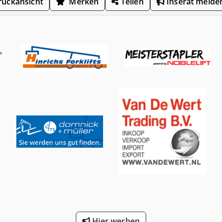
uckansicht
Merken
Teilen
Inserat melde
Hier werben