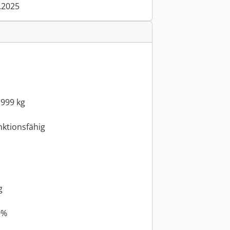
.2025
.999 kg
nktionsfähig
g
0%