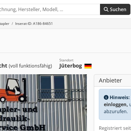
Suchen
tapler
Inserat-ID: A186-84651
Standort
cht
Jüterbog
(voll funktionsfähig)
Anbieter
Hinweis:
einloggen,
u
abzurufen.
Registriert sei