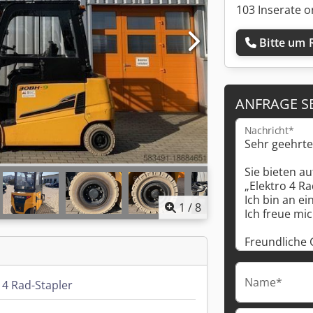
103 Inserate o
Bitte um 
ANFRAGE S
Nachricht*
1
/
8
Name*
 4 Rad-Stapler