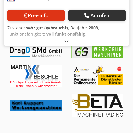
Preisinfo
Anrufen
Zustand:
sehr gut (gebraucht)
, Baujahr:
2008
,
Funktionsfähigkeit:
voll funktionsfähig
,
Maschinen-/Fahrzeugnummer:
020849GA07
,
Stangenlänge:
3.200 mm
, Stangendurchmesser (min.):
5
mm
, Stangendurchmesser (max.):
51 mm
, Sehr guter
IEMCA Boss 551E Stangenladeautomat. Der Boss ist der
weltweit am häufigsten verkaufte Stangenladeautomat für
lange Stangen, von dem mehr als 30.000 Einheiten
installiert wurden. Der Boss 551 Easy ist ein automatischer
Stangenladeautomat, der für Drehmaschinen mit festem
und beweglichem Drehständer geeignet ist. Runde
Stangen: 5 – 51 mm Sechskantstangen: 5 – 44 mm
Vierkantstangen: 5 – 36 mm Cedpfx Agjzlh I Ds Eorf
Stangenlänge: 3200 mm Max. Spindeldurchmesser: 65 mm
Restlänge: 400 mm Stangenwechselzeit: 31 Sek. (bei einer
Stangenlänge von 3200 mm) Gewicht des Ladeautomaten:
830 kg Baujahr: 2008