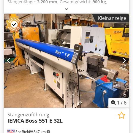
Stangenlänge:
3.200 mm
, Gesamtgewicht:
900 kg
,
Stangendurchmesser Ø 5-45 mm Magazinkapazität 280
Stangenwechselzeit 27 sek. Crodpfxew Rfiwe Ag Esf
Kleinanzeige
Vorschubgeschwindigkeit 150 mm/sek., einstellbar
Rücklaufgeschwindigkeit 950 mm/sek. Betriebsspannung
230/400 V Installierte Gesamtleistung 3 kW Druckluft 6 bar
Gewicht 900 kg
1
/
6
Stangenzuführung
IEMCA
Boss 551 E 32L
Sheffield
847 km