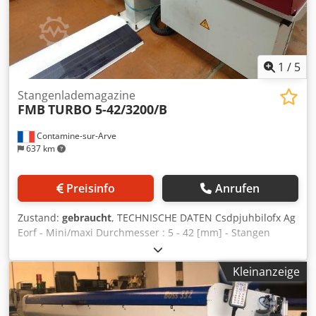
1
/
5
Stangenlademagazine
FMB
TURBO 5-42/3200/B
Contamine-sur-Arve
637 km
Preisinfo
Anrufen
Zustand:
gebraucht
, TECHNISCHE DATEN Csdpjuhbilofx Ag
Eorf - Mini/maxi Durchmesser : 5 - 42 [mm] - Stangen
Länge : 3 200 [mm] - Kolbendurchmesser : 14 [mm] -
Kanaldurchmesser : 15 [mm] - Versorgung : 3x400 V, 50
Kleinanzeige
[Hz]