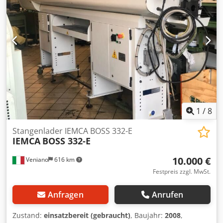
1
/
8
Stangenlader IEMCA BOSS 332-E
IEMCA
BOSS 332-E
10.000 €
Veniano
616 km
Festpreis zzgl. MwSt.
Anfragen
Anrufen
Zustand:
einsatzbereit (gebraucht)
, Baujahr:
2008
,