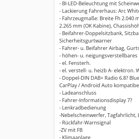
- BI-LED-Beleuchtung mit Scheinw
- Lackierung Fahrerhaus: Arc Whit
- Fahrzeugmaße: Breite Fh 2.040 
2.265 mm (OK Kabine), Chassishö
- Beifahrer-Doppelsitzbank, Sitzba
Sicherheitsgurtwarner
- Fahrer- u. Beifahrer Airbag, Gurt
- höhen- u. neigungsverstellbares
- el. Fensterh.
- el. verstell- u. heizb A- elektron.
- Doppel-DIN DAB+ Radio 6.8? Blue
CarPlay / Android Auto kompatibe
- Ladeanschluss
- Fahrer-Informationsdisplay 7?
- Lenkradbedienung
-Nebelscheinwerfer, Tagfahrlicht,
- Rückfahr-Warnsignal
-ZV mit FB
- Klimaanlage