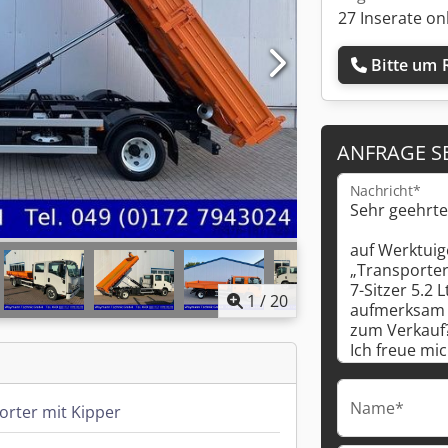
27 Inserate on
Bitte um 
ANFRAGE S
Nachricht*
1
/
20
Name*
orter mit Kipper