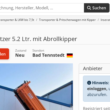
Suchen
ransporter & LKW bis 7,5t
Transporter & Pritschenwagen mit Kipper
Insera
er 5.2 Ltr. mit Abrollkipper
Zustand
Standort
den
Neu
Bad Tennstedt
Anbieter
Hinweis:
einloggen,
u
abzurufen.
Registriert sei