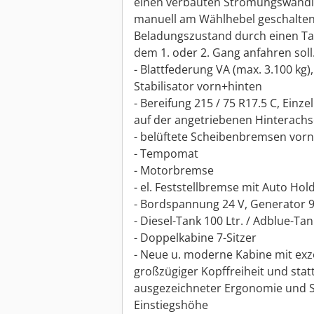
einen verbauten Strömungswandl
manuell am Wählhebel geschalten
Beladungszustand durch einen Ta
dem 1. oder 2. Gang anfahren soll.
- Blattfederung VA (max. 3.100 kg)
Stabilisator vorn+hinten
- Bereifung 215 / 75 R17.5 C, Einze
auf der angetriebenen Hinterachs
- belüftete Scheibenbremsen vorn
- Tempomat
- Motorbremse
- el. Feststellbremse mit Auto Hol
- Bordspannung 24 V, Generator 90
- Diesel-Tank 100 Ltr. / Adblue-Tan
- Doppelkabine 7-Sitzer
- Neue u. moderne Kabine mit ex
großzügiger Kopffreiheit und stat
ausgezeichneter Ergonomie und Si
Einstiegshöhe