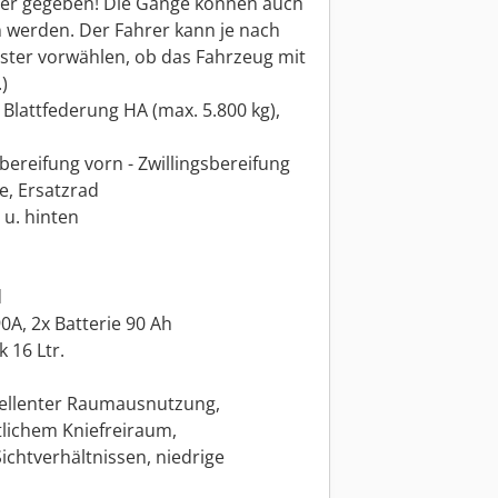
er gegeben! Die Gänge können auch
 werden. Der Fahrer kann je nach
ster vorwählen, ob das Fahrzeug mit
)
, Blattfederung HA (max. 5.800 kg),
lbereifung vorn - Zwillingsbereifung
e, Ersatzrad
 u. hinten
d
A, 2x Batterie 90 Ah
k 16 Ltr.
zellenter Raumausnutzung,
tlichem Kniefreiraum,
chtverhältnissen, niedrige