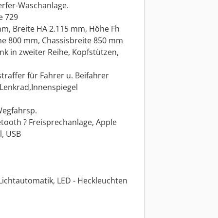
erfer-Waschanlage.
e 729
mm, Breite HA 2.115 mm, Höhe Fh
he 800 mm, Chassisbreite 850 mm
nk in zweiter Reihe, Kopfstützen,
straffer für Fahrer u. Beifahrer
 Lenkrad,Innenspiegel
 Wegfahrsp.
tooth ? Freisprechanlage, Apple
l, USB
 Lichtautomatik, LED - Heckleuchten