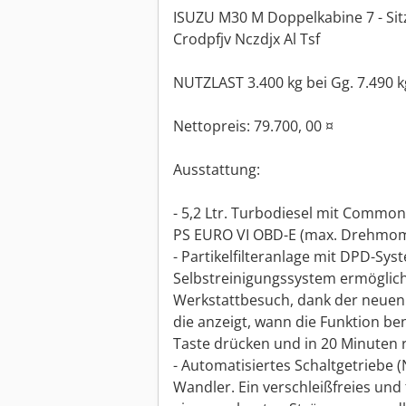
ISUZU M30 M Doppelkabine 7 - Sitz
Crodpfjv Nczdjx Al Tsf
NUTZLAST 3.400 kg bei Gg. 7.490 kg
Nettopreis: 79.700, 00 ¤
Ausstattung:
- 5,2 Ltr. Turbodiesel mit Common
PS EURO VI OBD-E (max. Drehmom
- Partikelfilteranlage mit DPD-Sy
Selbstreinigungssystem ermöglicht
Werkstattbesuch, dank der neuen
die anzeigt, wann die Funktion be
Taste drücken und in 20 Minuten r
- Automatisiertes Schaltgetriebe (
Wandler. Ein verschleißfreies und