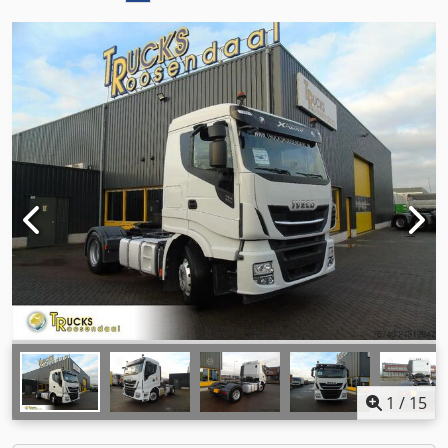
1
/
15