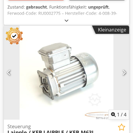
Zustand:
gebraucht
, Funktionsfähigkeit:
ungeprüft
,
Ferwood-Code: RU0002775 – Hersteller-Code: 4-008-39-
1155 – Zustand: Gebraucht – Funktion: Nicht geprüft –
Kompatible Maschine: CNC HOMAG – Bei Interesse bieten
Kleinanzeige
wir eine Überholung an; kontaktieren Sie uns. Dcsdpjzmhu
Tjfx Akask
1
/
4
Steuerung
Laipple / KEB
LAIPPLE / KEB M63L