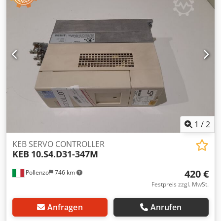
46X39X27 Dcsdpfoyk D Hnjx Akajk
1
/
2
KEB SERVO CONTROLLER
KEB
10.S4.D31-347M
420 €
Pollenzo
746 km
Festpreis zzgl. MwSt.
Anfragen
Anrufen