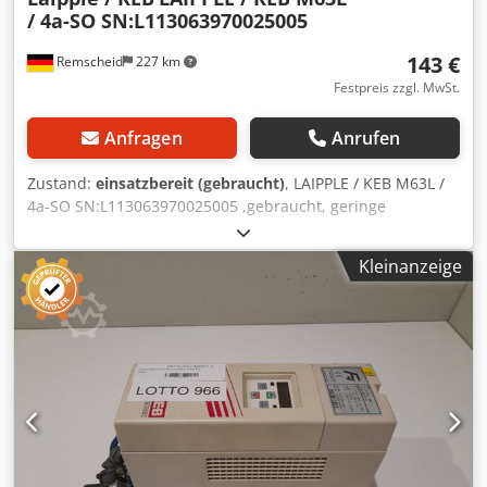
/ 4a-SO SN:L113063970025005
143 €
Remscheid
227 km
Festpreis zzgl. MwSt.
Anfragen
Anrufen
Zustand:
einsatzbereit (gebraucht)
, LAIPPLE / KEB M63L /
4a-SO SN:L113063970025005 ,gebraucht, geringe
Gebrauchsspuren, 100% funktionsfähig, Lieferumfang
gem. Fotos Dcjdpfx Asi D I D Nokajk
Kleinanzeige