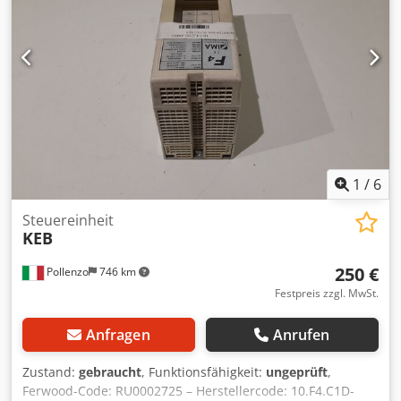
1
/
6
Steuereinheit
KEB
250 €
Pollenzo
746 km
Festpreis zzgl. MwSt.
Anfragen
Anrufen
Zustand:
gebraucht
, Funktionsfähigkeit:
ungeprüft
,
Ferwood-Code: RU0002725 – Herstellercode: 10.F4.C1D-