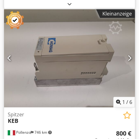
4M00 – Zustand: Gebraucht – Funktionalität: Nicht geprüft
– Kompatible Maschine: CNC – KANTENANLEIMMASCHINE
Kleinanzeige
IMA COMBIMA – IMA BIMA – HOMAG – WEEKE – Bei
Interesse bieten wir einen Überholungsservice an,
kontaktieren Sie uns. Dodpfswnn T Usx Akajck
1
/
6
Spitzer
KEB
800 €
Pollenzo
746 km