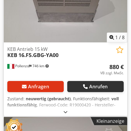
1
/
8
KEB Antrieb 15 kW
KEB
16.F5.GBG-YA00
880 €
Pollenzo
746 km
VB zzgl. MwSt.
Anfragen
Anrufen
Zustand:
neuwertig (gebraucht)
, Funktionsfähigkeit:
voll
funktionsfähig
, Ferwood-Code: R19000420 - Hersteller-
Code: 16.F5.GBG-YA00 - Zustand: Wie neu
(Ausstellungsstück) - Funktionalität: Voll funktionsfähig -
Kleinanzeige
Kompatible Maschine: - Bei Interesse bieten wir einen
Überholungsservice an, bitte kontaktieren Sie uns. 8,5 kg -