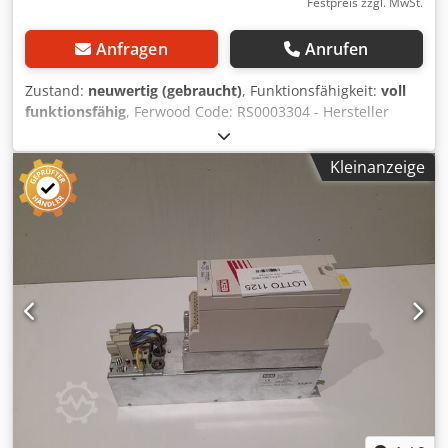
Festpreis zzgl. MwSt.
Anfragen
Anrufen
Zustand:
neuwertig (gebraucht)
, Funktionsfähigkeit:
voll
funktionsfähig
, Ferwood Code: RS0003304 - Hersteller
Code: 4-008-39-1115 - Zustand: Wie neu
(Ausstellungsstück) - Funktionalität: Voll funktionsfähig -
Kleinanzeige
Bei Interesse bieten wir einen Überholungsservice an,
bitte kontaktieren Sie uns. Dcsdpfx Aewp Nfhskaek