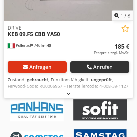
1
/
8
DRIVE
KEB
09.F5 CBB YA50
185 €
Pollenzo
746 km
Festpreis zzgl. MwSt.
Anfragen
Anrufen
Zustand:
gebraucht
, Funktionsfähigkeit:
ungeprüft
,
Ferwood-Code: RU0006957 – Herstellercode: 4-008-39-1127
– Zustand: Gebraucht – Funktionalität: Nicht geprüft –
Kompatible Maschine: HOMAG KANTENANLEIMER – Bei
Interesse bieten wir einen Überarbeitungsservice an,
kontaktieren Sie uns. Djdpov Efqtefx Akajck