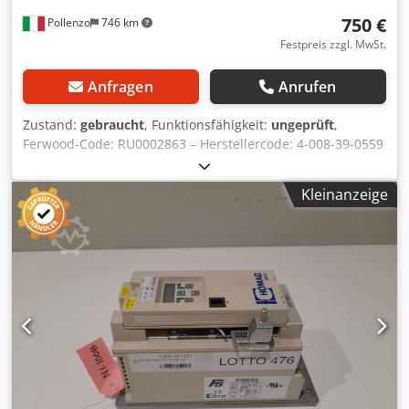
750 €
Pollenzo
746 km
Festpreis zzgl. MwSt.
Anfragen
Anrufen
Zustand:
gebraucht
, Funktionsfähigkeit:
ungeprüft
,
Ferwood-Code: RU0002863 – Herstellercode: 4-008-39-0559
– Zustand: Gebraucht – Funktionalität: Ungeprüft – Bei
Interesse bieten wir einen Überarbeitungsservice an,
Kleinanzeige
kontaktieren Sie uns. Dedpewrzlxefx Akaeck