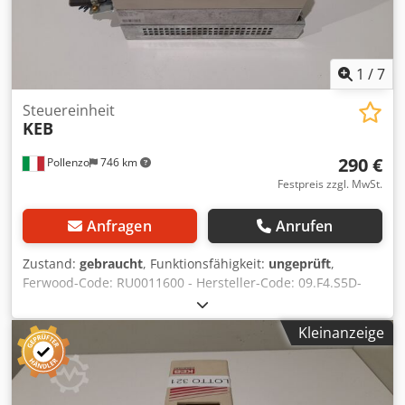
1
/
7
Steuereinheit
KEB
290 €
Pollenzo
746 km
Festpreis zzgl. MwSt.
Anfragen
Anrufen
Zustand:
gebraucht
, Funktionsfähigkeit:
ungeprüft
,
Ferwood-Code: RU0011600 - Hersteller-Code: 09.F4.S5D-
4000/1.2 - Zustand: Gebraucht - Funktion: Ungeprüft - Bei
Interesse bieten wir einen Überholungsservice an, bitte
Kleinanzeige
kontaktieren Sie uns. Dodpfx Akswtmw Noaeck