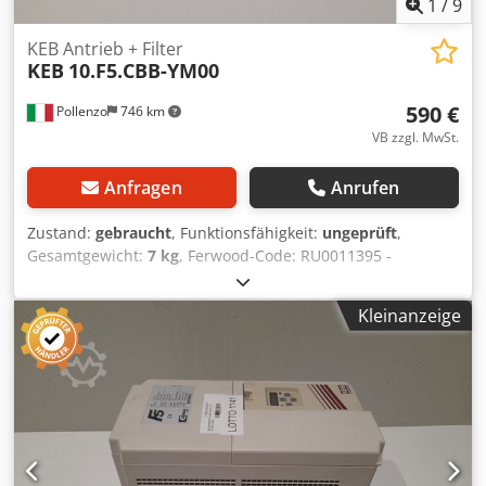
1
/
9
KEB Antrieb + Filter
KEB
10.F5.CBB-YM00
590 €
Pollenzo
746 km
VB zzgl. MwSt.
Anfragen
Anrufen
Zustand:
gebraucht
, Funktionsfähigkeit:
ungeprüft
,
Gesamtgewicht:
7 kg
, Ferwood-Code: RU0011395 -
Hersteller-Code: 10.F5.CBB-YM00 - Zustand: Gebraucht -
Funktion: Nicht geprüft - Kompatible Maschine: - Bei
Kleinanzeige
Interesse bieten wir einen Überholungsservice an,
kontaktieren Sie uns. 7 kg - 46x39x27 Dcsdpfxjyk D Dgo
Akaek