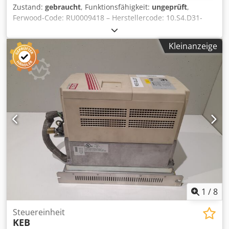
Zustand:
gebraucht
, Funktionsfähigkeit:
ungeprüft
,
Ferwood-Code: RU0009418 – Herstellercode: 10.S4.D31-
347M – Zustand: Gebraucht – Funktionalität: Nicht geprüft
– Kompatible Maschine: CNC – KANTENANLEIMMASCHINE
Kleinanzeige
IMA COMBIMA – IMA BIMA – HOMAG – WEEKE – Bei
Interesse bieten wir einen Überholungsservice an,
kontaktieren Sie uns. Dcjdpfxjv Hzvhs Akaek
1
/
8
Steuereinheit
KEB