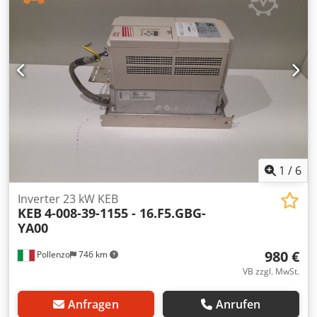
1
/
6
Inverter 23 kW KEB
KEB
4-008-39-1155 - 16.F5.GBG-
YA00
980 €
Pollenzo
746 km
VB zzgl. MwSt.
Anfragen
Anrufen