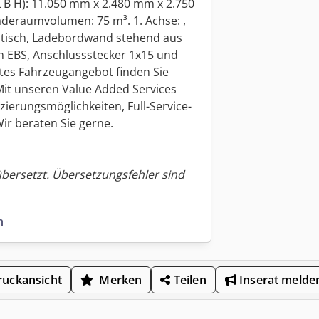
L B H): 11.050 mm x 2.480 mm x 2.750
aderaumvolumen: 75 m³. 1. Achse: ,
atisch, Ladebordwand stehend aus
m EBS, Anschlussstecker 1x15 und
mtes Fahrzeugangebot finden Sie
Mit unseren Value Added Services
nzierungsmöglichkeiten, Full-Service-
ir beraten Sie gerne.
übersetzt. Übersetzungsfehler sind
n
uckansicht
Merken
Teilen
Inserat melde