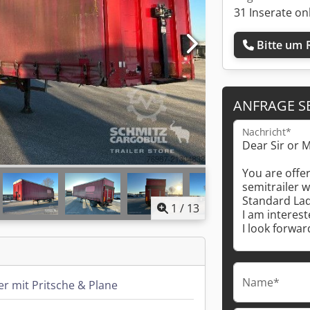
31 Inserate on
Bitte um 
ANFRAGE S
Nachricht*
1
/
13
Name*
er mit Pritsche & Plane