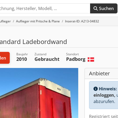
Suchen
uflieger
Auflieger mit Pritsche & Plane
Inserat-ID: A213-04832
Standard Ladebordwand
Baujahr
Zustand
Standort
den
2010
Gebraucht
Padborg
Anbieter
Hinweis:
einloggen,
u
abzurufen.
Registriert sei