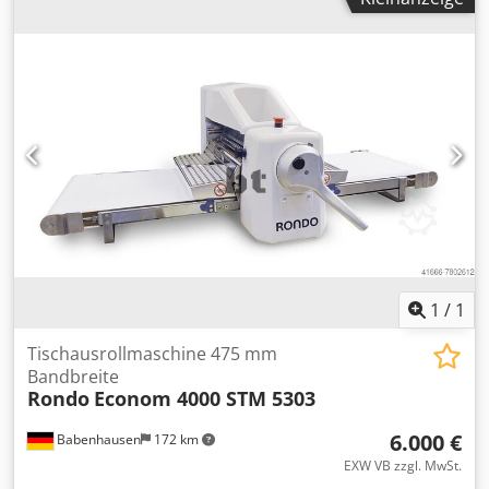
Eingangsfrequenz:
50 Hz
, Art des Eingangsstroms:
Drehstrom
, elektrische Sicherung:
16 A
, Spiralkneter
Diosna SP 80 F/TU Cjdpfx Apsyakizsrsrf kompakte
Knetmaschine für individuelle Teige! 2 Zeit Schaltuhren
mit Programm Steuerung Spiralkneter mit 2 Gänge
Edelstahl Kessel und Spirale robuste Technik Anschluss:
400 V TOP Gebrauchtmaschine mit Gewährleistung +
Ersatzteil Service Qualität vom Fachbetrieb! Profitieren Sie
aus über 35 Jahren Erfahrung! Kommen Sie uns Besuchen
!
1
/
1
Tischausrollmaschine 475 mm
Bandbreite
Rondo
Econom 4000 STM 5303
6.000 €
Babenhausen
172 km
EXW VB zzgl. MwSt.