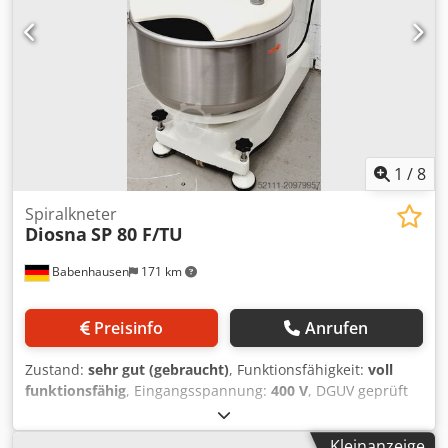
1
/
8
Spiralkneter
Diosna
SP 80 F/TU
Babenhausen
171 km
Preisinfo
Anrufen
Zustand:
sehr gut (gebraucht)
, Funktionsfähigkeit:
voll
funktionsfähig
, Eingangsspannung:
400 V
, DGUV geprüft
bis:
07/2027
, Jahr der letzten Überholung:
2024
,
Gesamtlänge:
1.200 mm
, Gesamtbreite:
800 mm
,
Kleinanzeige