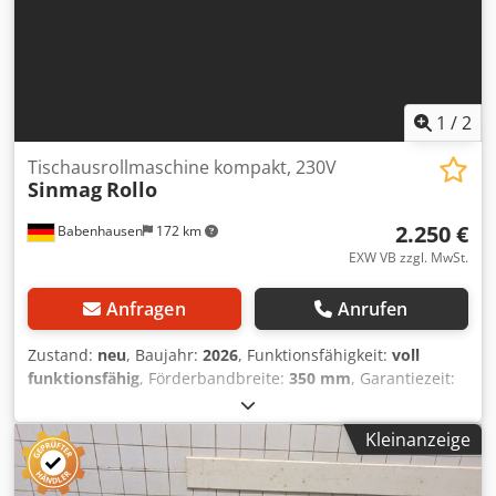
1
/
2
Tischausrollmaschine kompakt, 230V
Sinmag
Rollo
2.250 €
Babenhausen
172 km
EXW VB zzgl. MwSt.
Anfragen
Anrufen
Zustand:
neu
, Baujahr:
2026
, Funktionsfähigkeit:
voll
funktionsfähig
, Förderbandbreite:
350 mm
, Garantiezeit:
24 Monate
, Gesamtbreite:
1.310 mm
, Gesamtlänge:
630
mm
, Gesamthöhe:
500 mm
, Eingangsspannung:
230 V
,
Kleinanzeige
Tischlänge:
600 mm
, Leergewicht:
79 kg
, Öffnungsweite:
25 mm
, Arbeitsbreite:
350 mm
, Platzbedarf Höhe:
580
mm
, Platzbedarf Länge:
630 mm
, Platzbedarf Breite:
590