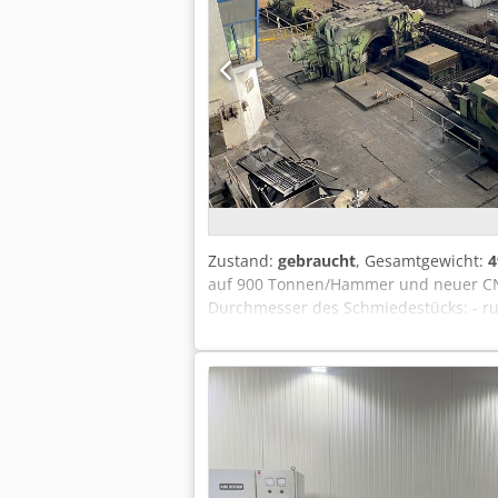
motorisierter Höhenverstellung Samml
Schaltschrank – neu, zweiteilig.
Zustand:
gebraucht
, Gesamtgewicht:
4
auf 900 Tonnen/Hammer und neuer CNC
Durchmesser des Schmiedestücks: - r
Chsdpev D Ddvefx Ailea - rund: 60 mm
9.700 mm Werkstückgewicht: 2500 kg 
Gesamtstromversorgung (Nennleistung)