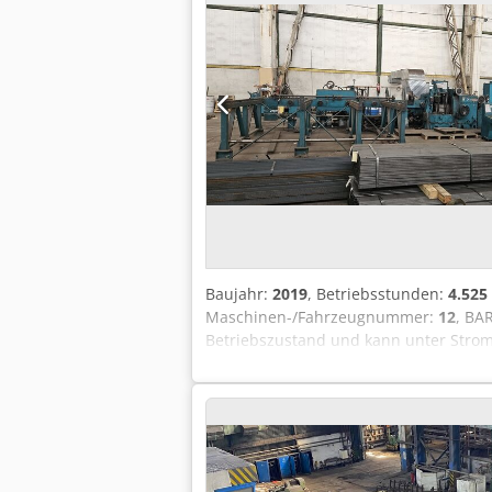
Baujahr:
2019
, Betriebsstunden:
4.525
Maschinen-/Fahrzeugnummer:
12
, BA
Betriebszustand und kann unter Strom 
Arbeitsbereich: Ø 20 – Ø 80 mm Stablä
Stahltyp Stahlsorten: Kohlenstoffstahl
Umdrehungen des Schneidkopfes: bis z
(Dreieck- und Langmesser) Automatisch
vertikale Rollen mit umgekehrtem Gle
Drehkopf mit 4 Messern - Hinteres Fü