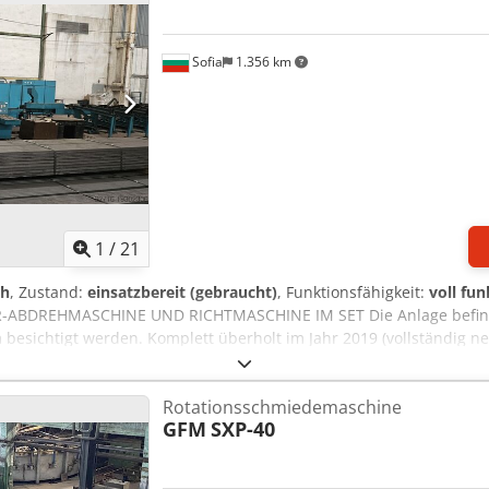
Sofia
1.356 km
1
/
21
 h
, Zustand:
einsatzbereit (gebraucht)
, Funktionsfähigkeit:
voll fun
R-ABDREHMASCHINE UND RICHTMASCHINE IM SET Die Anlage befind
besichtigt werden. Komplett überholt im Jahr 2019 (vollständig n
nge: 2,5 – 6,0 m Bearbeitungstoleranz: ISO h9 (h8 möglich) Abdreh
, Wälzlagerstahl, Federstahl usw. Vorschubgeschwindigkeit: digital 
Rotationsschmiedemaschine
u 1700 U/min Schneidwerkzeuge: Zwei Sätze à 4 Messer mit automa
GFM
SXP-40
er Ladetisch mit Stabzähler Einzugswalze mit motorisierter Höhen
ichstrommotor Abdrehmaschine bestehend aus: - Vorderes Führung
hrungssystem Stabauszugsschlitten Hauptmotor und Getriebe Auspr