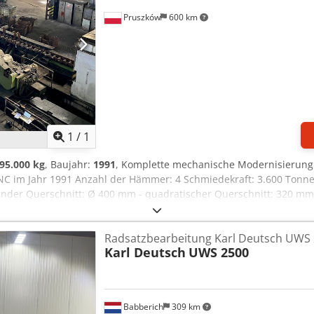
er mit Zähler und automatischer Sammlung der fertigen Stäbe Hyd
Pruszków
600 km
Mehr Bilder anfragen
1
/
1
95.000 kg
, Baujahr:
1991
, Komplette mechanische Modernisierung
 im Jahr 1991 Anzahl der Hämmer: 4 Schmiedekraft: 3.600 Tonne
under Querschnitt: Ø 400 mm - quadratischer Querschnitt: 320 
 - quadratisch: ca. 50 mm Maximale Länge des Schmiedestücks mit
Mindestlänge: 1500 mm Maximale Länge: 3000 mm Schmiedemotor: 
Radsatzbearbeitung Karl Deutsch UWS
: ca. 1.600 kW Maschine Gewicht: 493.000 kg
Karl Deutsch
UWS 2500
Babberich
309 km