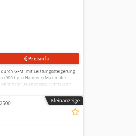
raulikaggregat – komplett neu
Preisinfo
 durch GFM, mit Leistungssteigerung
n (900 t pro Hammer) Maximaler
mm Minimaler Ausgangsdurchmesser:
/ohne seitliche Aufnahme: 8.000 mm /
2 x 500 kW, 5500 V, 50 Hz
Kleinanzeige
 2500