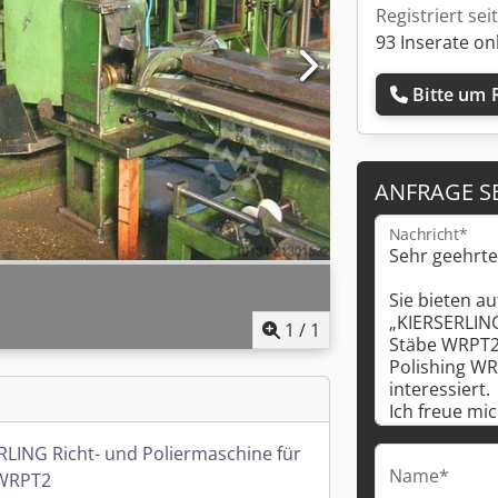
Registriert sei
93 Inserate on
Bitte um 
ANFRAGE S
Nachricht*
1
/
1
RLING Richt- und Poliermaschine für
Name*
 WRPT2