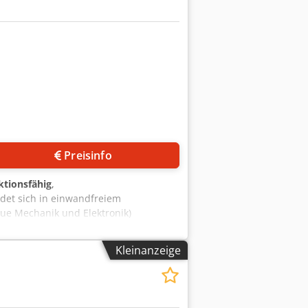
Preisinfo
ktionsfähig
,
et sich in einwandfreiem
eue Mechanik und Elektronik)
-Tiefe: bis zu 3,5 mm, abhängig vom
einstellbar 0,5 – 12 m/min
Kleinanzeige
tischer digitaler Positionierung
verstellung Einzugsdruckrollen – 4
ssystem Chedpfx Aiowqb Scjlsa -
esswalzen – Zwilling Ablagetisch mit