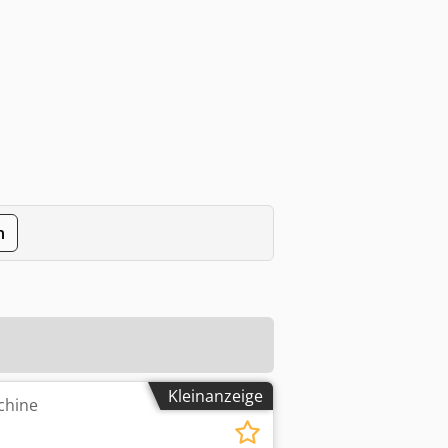
n
Kleinanzeige
chine