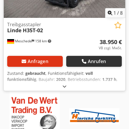
Vollfreihub, CE Zertifikat, Safety Light, *Heckscheibe
1
/
8
Treibgasstapler
Linde
H35T-02
38.950 €
Meschede
158 km
VB zzgl. MwSt.
Anfragen
Anrufen
Zustand:
gebraucht
, Funktionsfähigkeit:
voll
funktionsfähig
, Baujahr:
2020
, Betriebsstunden:
1.737 h
,
Tragkraft:
3.500 kg
, Hubhöhe:
6.880 mm
, Freihub:
1.500
mm
, Kraftstofftyp:
Gas
, Masttyp:
Triplex
, Bauhöhe:
2.980
mm
, Antriebsart:
Treibgas
, Treibgasstapler
Lastschwerpunkt: 500 ISO Klasse: ISO Klasse 3 = 2.500 -
4.999 kg Masttyp: Triplex Zustand Technisch: gut Bereifung
vorne Typ: Superelastik Bereifung vorne Zustand: 80 -
100% Dodpfx Adjyl A R Us Iokr Bereifung hinten Typ:
Superelastik Bereifung hinten Zustand: 80 - 100%