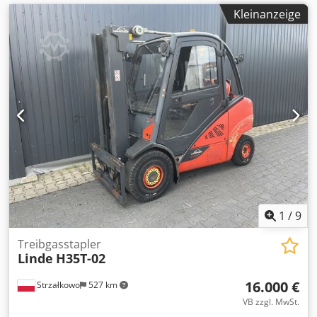
Kleinanzeige
1
/
9
Treibgasstapler
Linde
H35T-02
16.000 €
Strzałkowo
527 km
VB zzgl. MwSt.