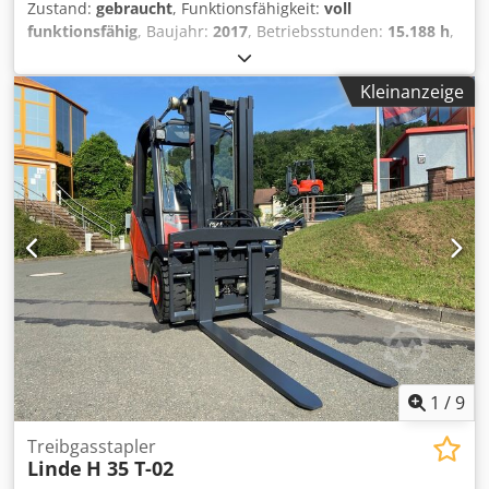
Zustand:
gebraucht
, Funktionsfähigkeit:
voll
funktionsfähig
, Baujahr:
2017
, Betriebsstunden:
15.188 h
,
Tragkraft:
3.500 kg
, Hubhöhe:
4.950 mm
, Kraftstofftyp:
Gas
, Masttyp:
Simplex
, Bauhöhe:
3.200 mm
, Gabellänge:
Kleinanzeige
1.200 mm
, Antriebsart:
Treibgas
, Treibgasstapler Djdpfx
Adswt H A Ss Iokr Masttyp: Standard Zustand Technisch:
normal Bereifung vorne Typ: Superelastik Bereifung vorne
Zustand: 20 - 40% Bereifung hinten Typ: Superelastik
Bereifung hinten Zustand: 0 - 20% Beschreibung: Das
Gerät wird ggf. teillackiert, werkstatt- und UVV-geprüft.
Preise hierfür erhalten Sie auf Anfrage. Anbaugerät der
Firma Durwen. Typ: DRPK 30 C Bj. 05.2017 Front und
Heckkamera. Waage. Doppelpalettenklammer;
1
/
9
Treibgasstapler
Linde
H 35 T-02