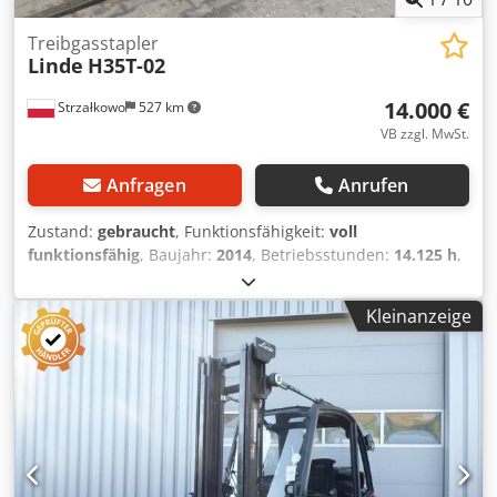
Treibgasstapler
Linde
H35T-02
14.000 €
Strzałkowo
527 km
VB zzgl. MwSt.
Anfragen
Anrufen
Zustand:
gebraucht
, Funktionsfähigkeit:
voll
funktionsfähig
, Baujahr:
2014
, Betriebsstunden:
14.125 h
,
Tragkraft:
3.500 kg
, Hubhöhe:
4.655 mm
, Freihub:
1.424
mm
, Kraftstofftyp:
Gas
, Masttyp:
Triplex
, Bauhöhe:
2.191
Kleinanzeige
mm
, Antriebsart:
Treibgas
, Treibgasstapler ISO Klasse: ISO
Klasse 3 = 2.500 - 4.999 kg Masttyp: Triplex Zustand:
Einsatzbereit und voll funktionsfähig Zustand Technisch:
gut Dkjdpfsv S N Ddox Ad Isr 3. Ventil, 4. Ventil, Heizung,
Vollkabine,