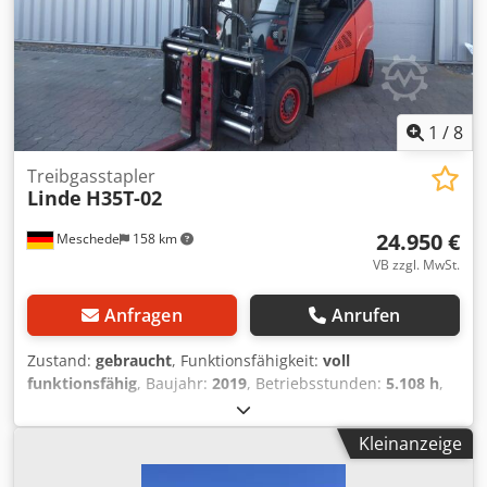
1
/
8
Treibgasstapler
Linde
H35T-02
24.950 €
Meschede
158 km
VB zzgl. MwSt.
Anfragen
Anrufen
Zustand:
gebraucht
, Funktionsfähigkeit:
voll
funktionsfähig
, Baujahr:
2019
, Betriebsstunden:
5.108 h
,
Tragkraft:
3.500 kg
, Hubhöhe:
3.650 mm
, Freihub:
150
mm
, Kraftstofftyp:
Gas
, Masttyp:
Simplex
, Antriebsart:
Kleinanzeige
Treibgas
, Treibgasstapler Lastschwerpunkt: 500 ISO
Klasse: ISO Klasse 3 = 2.500 - 4.999 kg Masttyp: Standard