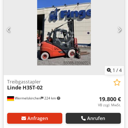
Zustand Technisch: gut Bereifung vorne Typ: Superelastik
Bereifung vorne Zustand: 20 - 40% Bereifung hinten Typ:
Superelastik Dkjdpsy Uz Tuefx Ad Isr Bereifung hinten
Zustand: 20 - 40% Beschreibung: Das Fahrzeug wird UVV -
geprüft. Vor Auslieferung bekommt die Maschine einen
Service und wird gereinigt. Auf Wunsch wird die Maschine
gegen Mehrpreis lackiert. Drehgerät, Seitenschieber,
Zinkenverstellgerät, 3. Ventil, 4. Ventil, Arbeitsscheinwerfer
hinten, Arbeitsscheinwerfer vorn, Heizung, Vollkabine,
linke Tür fehlt
1
/
4
Treibgasstapler
Linde
H35T-02
19.800 €
Wermelskirchen
224 km
VB zzgl. MwSt.
Anfragen
Anrufen