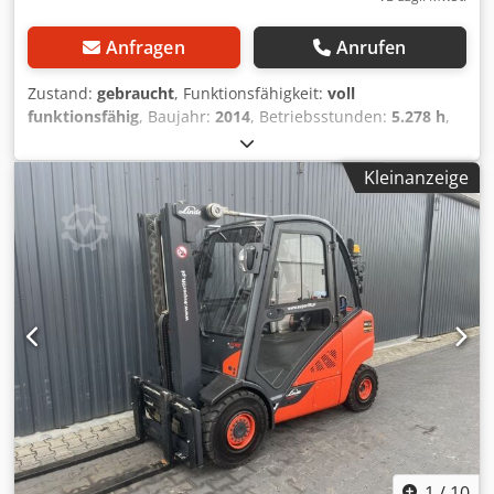
Anfragen
Anrufen
Zustand:
gebraucht
, Funktionsfähigkeit:
voll
funktionsfähig
, Baujahr:
2014
, Betriebsstunden:
5.278 h
,
Tragkraft:
3.500 kg
, Hubhöhe:
5.500 mm
, Kraftstofftyp:
Gas
, Masttyp:
Triplex
, Bauhöhe:
2.490 mm
, Gabellänge:
Kleinanzeige
1.200 mm
, Antriebsart:
Treibgas
, Treibgasstapler ISO
Klasse: ISO Klasse 3 = 2.500 - 4.999 kg Masttyp: Triplex
Dsdpfxjymtw Us Ad Iekr Zustand Technisch: sehr gut
Bereifung vorne Typ: Superelastik Bereifung vorne
Zustand: 80 - 100% Bereifung hinten Typ: Superelastik
Bereifung hinten Zustand: 80 - 100% Beschreibung:
Werkstattgeprüft, neue UVV & Inspektion, neue Lackierung
3. Ventil, 4. Ventil, Arbeitsscheinwerfer hinten,
Arbeitsscheinwerfer vorn, Heizung, Vollkabine, CE
Zertifikat,
1
/
10