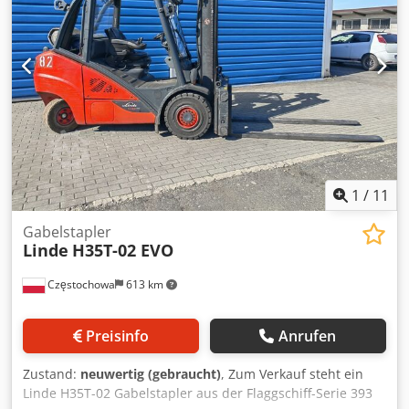
100% Bereifung hinten Typ: Superelastik Bereifung hinten
Zustand: 80 - 100% Beschreibung: Werkstattgeprüft, neue
UVV & Inspektion, neue Lackierung Dkodpfx Aszhp Iwsd Ier
Seitenschieber, Zinkenverstellgerät, 3. Ventil, 4. Ventil,
Arbeitsscheinwerfer hinten, Arbeitsscheinwerfer vorn,
Dachabdeckung, Frontscheibe, Halbkabine, Vollfreihub, CE
Zertifikat,
1
/
11
Gabelstapler
Linde
H35T-02 EVO
Częstochowa
613 km
Preisinfo
Anrufen
Zustand:
neuwertig (gebraucht)
, Zum Verkauf steht ein
Linde H35T-02 Gabelstapler aus der Flaggschiff-Serie 393