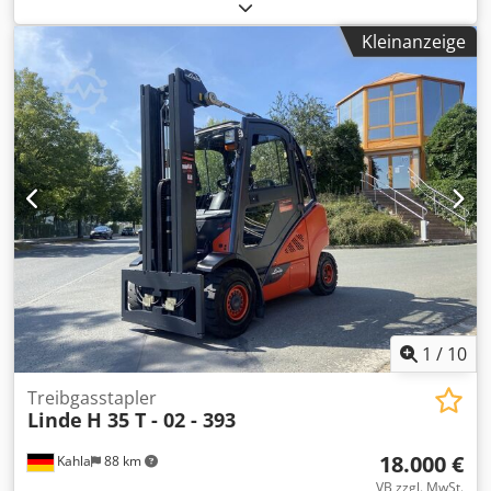
EVO. Das Modell aus dem Jahr 2015 vereint legendäre
Präzision mit modernem Energiemanagementsystem. Der
Kleinanzeige
Stapler ist gepflegt und sofort einsatzbereit. - Tragkraft:
3500 kg - Antrieb: LPG - Baujahr: 2015 - Eigengewicht: 4725
kg - Mast: Duplex - Betriebsstunden: 16887,6 -
Seitenschieber Dkedoy Nadbspfx Ad Ior -
Gabelpositionierer - LED-Arbeitsbeleuchtung
1
/
10
Treibgasstapler
Linde
H 35 T - 02 - 393
18.000 €
Kahla
88 km
VB zzgl. MwSt.