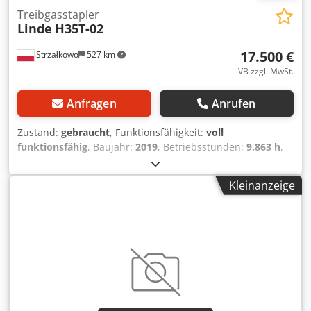
Treibgasstapler
Linde
H35T-02
17.500 €
Strzałkowo
527 km
VB zzgl. MwSt.
Anfragen
Anrufen
Zustand:
gebraucht
, Funktionsfähigkeit:
voll
funktionsfähig
, Baujahr:
2019
, Betriebsstunden:
9.863 h
,
Tragkraft:
3.500 kg
, Hubhöhe:
6.455 mm
, Freihub:
2.074
mm
, Kraftstofftyp:
Gas
, Masttyp:
Triplex
, Bauhöhe:
2.841
Kleinanzeige
mm
, Antriebsart:
Treibgas
, Treibgasstapler ISO Klasse: ISO
Klasse 3 = 2.500 - 4.999 kg Masttyp: Triplex Zustand:
Einsatzbereit und voll funktionsfähig Dedpfx Adeyyf Igj Iekr
Zustand Technisch: gut Beschreibung: Half cabin
Seitenschieber, 3. Ventil, Heizung,