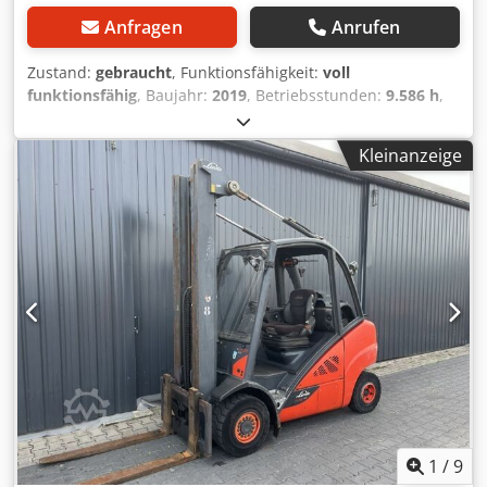
Anfragen
Anrufen
Zustand:
gebraucht
, Funktionsfähigkeit:
voll
funktionsfähig
, Baujahr:
2019
, Betriebsstunden:
9.586 h
,
Tragkraft:
3.500 kg
, Hubhöhe:
4.655 mm
, Freihub:
1.424
mm
, Kraftstofftyp:
Gas
, Masttyp:
Triplex
, Bauhöhe:
2.191
Kleinanzeige
mm
, Antriebsart:
Treibgas
, Treibgasstapler ISO Klasse: ISO
Klasse 3 = 2.500 - 4.999 kg Masttyp: Triplex Zustand:
Einsatzbereit und voll funktionsfähig Zustand Technisch:
gut Seitenschieber, 3. Ventil, 4. Ventil, Vollkabine, Dkjdpfx
Adezri Sds Isr
1
/
9