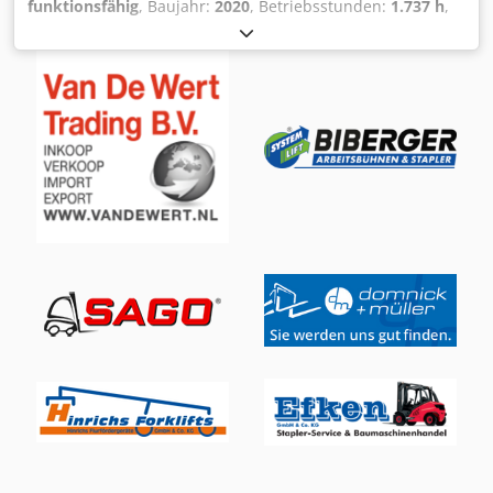
funktionsfähig
, Baujahr:
2020
, Betriebsstunden:
1.737 h
,
Tragkraft:
3.500 kg
, Hubhöhe:
6.880 mm
, Freihub:
1.500
mm
, Kraftstofftyp:
Gas
, Masttyp:
Triplex
, Bauhöhe:
2.980
mm
, Antriebsart:
Treibgas
, Treibgasstapler
Lastschwerpunkt: 500 ISO Klasse: ISO Klasse 3 = 2.500 -
4.999 kg Masttyp: Triplex Zustand Technisch: gut Bereifung
vorne Typ: Superelastik Bereifung vorne Zustand: 80 -
100% Bereifung hinten Typ: Superelastik Bereifung hinten
Zustand: 80 - 100% Dkedpfx Aaoyl A R Us Ijr Drehgerät, 3.
Ventil, 4. Ventil, Arbeitsscheinwerfer hinten,
Arbeitsscheinwerfer vorn, Heizung, STVZO, Vollkabine,
Safety Light,