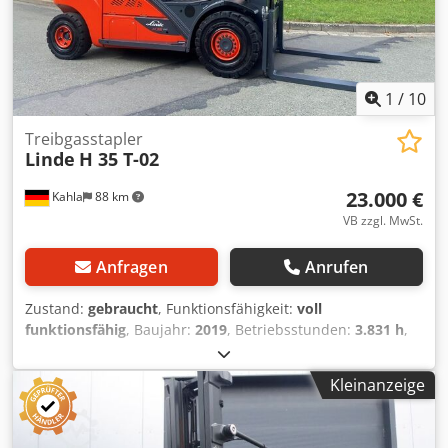
1
/
10
Treibgasstapler
Linde
H 35 T-02
23.000 €
Kahla
88 km
VB zzgl. MwSt.
Anfragen
Anrufen
Zustand:
gebraucht
, Funktionsfähigkeit:
voll
funktionsfähig
, Baujahr:
2019
, Betriebsstunden:
3.831 h
,
Tragkraft:
3.500 kg
, Hubhöhe:
5.500 mm
, Kraftstofftyp:
Gas
, Masttyp:
Triplex
, Bauhöhe:
2.480 mm
, Antriebsart:
Kleinanzeige
Treibgas
, Treibgasstapler ISO Klasse: ISO Klasse 3 = 2.500 -
4.999 kg Masttyp: Triplex Zustand Technisch: sehr gut
Bereifung vorne Typ: Superelastik Bereifung vorne Grösse: