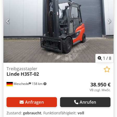
27x10-12 Bereifung vorne Zustand: 60 - 80% Bereifung
hinten Typ: Superelastik Bereifung hinten Grösse: 23x9-10
Dkjdsymtwhjpfx Aa Ier Bereifung hinten Zustand: 60 - 80%
Beschreibung: Werkstattgeprüft, neue UVV & Inspektion,
neue Lackierung Mast Nummer: H2X188V04691 M188-
035T01 3. Ventil, 4. Ventil, Arbeitsscheinwerfer hinten,
Arbeitsscheinwerfer vorn, Dachabdeckung, Frontscheibe,
Halbkabine, Vollfreihub, CE Zertifikat, Safety Light,
1
/
8
Treibgasstapler
Linde
H35T-02
38.950 €
Meschede
158 km
VB zzgl. MwSt.
Anfragen
Anrufen
Zustand:
gebraucht
, Funktionsfähigkeit:
voll