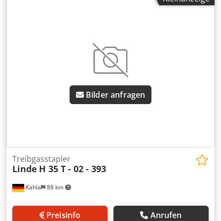
mm
, Antriebsart:
Treibgas
, Treibgasstapler ISO Klasse: ISO
Klasse 3 = 2.500 - 4.999 kg Masttyp: Triplex Zustand:
Einsatzbereit und voll funktionsfähig Dkodpfxoyyf Igo Aa
Ior Zustand Technisch: gut Beschreibung: Half cabin
Seitenschieber, 3. Ventil, Heizung,
Bilder anfragen
Treibgasstapler
Linde
H 35 T - 02 - 393
Kahla
88 km
Preisinfo
Anrufen