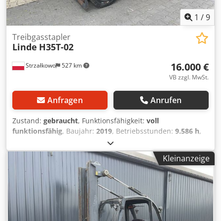
1
/
9
Treibgasstapler
Linde
H35T-02
16.000 €
Strzałkowo
527 km
VB zzgl. MwSt.
Anfragen
Anrufen
Zustand:
gebraucht
, Funktionsfähigkeit:
voll
funktionsfähig
, Baujahr:
2019
, Betriebsstunden:
9.586 h
,
Tragkraft:
3.500 kg
, Hubhöhe:
4.655 mm
, Freihub:
1.424
mm
, Kraftstofftyp:
Gas
, Masttyp:
Triplex
, Bauhöhe:
2.191
Kleinanzeige
mm
, Antriebsart:
Treibgas
, Treibgasstapler ISO Klasse: ISO
Klasse 3 = 2.500 - 4.999 kg Masttyp: Triplex Zustand:
Einsatzbereit und voll funktionsfähig Zustand Technisch:
gut Dkedszri Sdjpfx Aa Ier Seitenschieber, 3. Ventil, 4.
Ventil, Vollkabine,