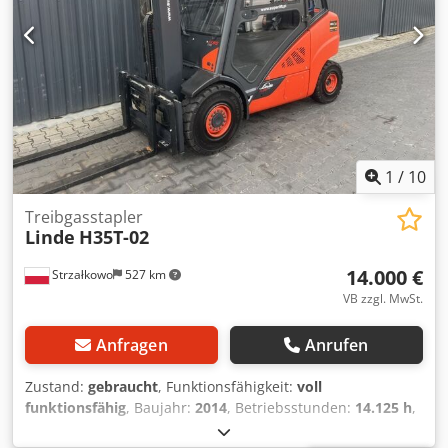
Bereifung hinten Zustand: 80 - 100% Beschreibung:
Werkstattgeprüft, neue UVV & Inspektion, neue Lackierung
3. Ventil, 4. Ventil, Arbeitsscheinwerfer hinten,
Arbeitsscheinwerfer vorn, Heizung, Vollkabine, CE
Zertifikat,
1
/
10
Treibgasstapler
Linde
H35T-02
14.000 €
Strzałkowo
527 km
VB zzgl. MwSt.
Anfragen
Anrufen
Zustand:
gebraucht
, Funktionsfähigkeit:
voll
funktionsfähig
, Baujahr:
2014
, Betriebsstunden:
14.125 h
,
Tragkraft:
3.500 kg
, Hubhöhe:
4.655 mm
, Freihub:
1.424