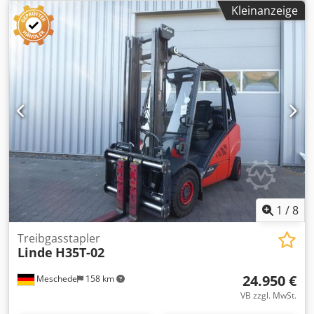
mm
, Kraftstofftyp:
Gas
, Masttyp:
Triplex
, Bauhöhe:
2.191
Kleinanzeige
mm
, Antriebsart:
Treibgas
, Treibgasstapler ISO Klasse: ISO
Klasse 3 = 2.500 - 4.999 kg Masttyp: Triplex Zustand:
Einsatzbereit und voll funktionsfähig Dsdpjv S N Ddofx Aa
Iskr Zustand Technisch: gut 3. Ventil, 4. Ventil, Heizung,
Vollkabine,
1
/
8
Treibgasstapler
Linde
H35T-02
24.950 €
Meschede
158 km
VB zzgl. MwSt.