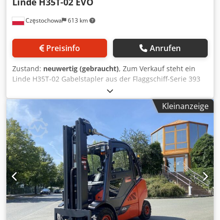
Linde
H35T-02 EVO
Częstochowa
613 km
Preisinfo
Anrufen
Zustand:
neuwertig (gebraucht)
, Zum Verkauf steht ein
Linde H35T-02 Gabelstapler aus der Flaggschiff-Serie 393
EVO. Das Modell aus dem Jahr 2015 vereint legendäre
Präzision mit modernem Energiemanagementsystem. Der
Kleinanzeige
Stapler ist gepflegt und sofort einsatzbereit. - Tragkraft:
3500 kg - Antrieb: LPG - Baujahr: 2015 - Eigengewicht: 4725
kg - Mast: Duplex - Betriebsstunden: 16887,6 Dsdpfxjy
Nadbo Aa Iekr - Seitenschieber - Gabelpositionierer - LED-
Arbeitsbeleuchtung