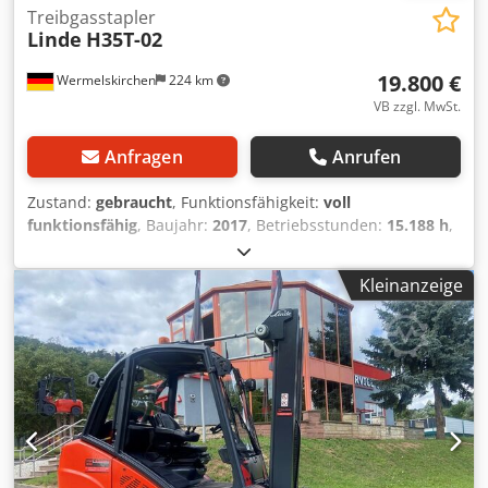
Treibgasstapler
Linde
H35T-02
19.800 €
Wermelskirchen
224 km
VB zzgl. MwSt.
Anfragen
Anrufen
Zustand:
gebraucht
, Funktionsfähigkeit:
voll
funktionsfähig
, Baujahr:
2017
, Betriebsstunden:
15.188 h
,
Tragkraft:
3.500 kg
, Hubhöhe:
4.950 mm
, Kraftstofftyp:
Gas
, Masttyp:
Simplex
, Bauhöhe:
3.200 mm
, Gabellänge:
Kleinanzeige
1.200 mm
, Antriebsart:
Treibgas
, Treibgasstapler Masttyp:
Standard Zustand Technisch: normal Bereifung vorne Typ:
Superelastik Bereifung vorne Zustand: 20 - 40% Dkodjwt H
A Sepfx Aa Isr Bereifung hinten Typ: Superelastik
Bereifung hinten Zustand: 0 - 20% Beschreibung: Das
Gerät wird ggf. teillackiert, werkstatt- und UVV-geprüft.
Preise hierfür erhalten Sie auf Anfrage. Anbaugerät der
Firma Durwen. Typ: DRPK 30 C Bj. 05.2017 Front und
Heckkamera. Waage. Doppelpalettenklammer;