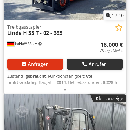
1
/
10
Treibgasstapler
Linde
H 35 T - 02 - 393
18.000 €
Kahla
88 km
VB zzgl. MwSt.
Anfragen
Anrufen
Zustand:
gebraucht
, Funktionsfähigkeit:
voll
funktionsfähig
, Baujahr:
2014
, Betriebsstunden:
5.278 h
,
Tragkraft:
3.500 kg
, Hubhöhe:
5.500 mm
, Kraftstofftyp:
Gas
, Masttyp:
Triplex
, Bauhöhe:
2.490 mm
, Gabellänge:
Kleinanzeige
1.200 mm
, Antriebsart:
Treibgas
, Treibgasstapler ISO
Klasse: ISO Klasse 3 = 2.500 - 4.999 kg Masttyp: Triplex
Zustand Technisch: sehr gut Bereifung vorne Typ:
Superelastik Djdpfx Aeymtw Uea Ijkr Bereifung vorne
Zustand: 80 - 100% Bereifung hinten Typ: Superelastik