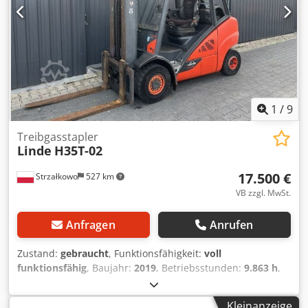
1
/
9
Treibgasstapler
Linde
H35T-02
17.500 €
Strzałkowo
527 km
VB zzgl. MwSt.
Anfragen
Anrufen
Zustand:
gebraucht
, Funktionsfähigkeit:
voll
funktionsfähig
, Baujahr:
2019
, Betriebsstunden:
9.863 h
,
Tragkraft:
3.500 kg
, Hubhöhe:
6.455 mm
, Freihub:
2.074
mm
, Kraftstofftyp:
Gas
, Masttyp:
Triplex
, Bauhöhe:
2.841
Kleinanzeige