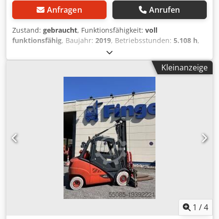
Anfragen
Anrufen
Zustand:
gebraucht
, Funktionsfähigkeit:
voll
funktionsfähig
, Baujahr:
2019
, Betriebsstunden:
5.108 h
,
Tragkraft:
3.500 kg
, Hubhöhe:
3.650 mm
, Freihub:
150
mm
, Kraftstofftyp:
Gas
, Masttyp:
Simplex
, Antriebsart:
Kleinanzeige
Treibgas
, Treibgasstapler Lastschwerpunkt: 500 ISO
Klasse: ISO Klasse 3 = 2.500 - 4.999 kg Masttyp: Standard
Zustand Technisch: gut Bereifung vorne Typ: Superelastik
Bereifung vorne Zustand: 20 - 40% Bereifung hinten Typ:
Superelastik Bereifung hinten Zustand: 20 - 40%
Beschreibung: Das Fahrzeug wird UVV - geprüft. Vor
Auslieferung bekommt die Maschine einen Service und
wird gereinigt. Auf Wunsch wird die Maschine gegen
Mehrpreis lackiert. Drehgerät, Seitenschieber,
Zinkenverstellgerät, Dkedsy Uz Tuepfx Aa Isr 3. Ventil, 4.
Ventil, Arbeitsscheinwerfer hinten, Arbeitsscheinwerfer
vorn, Heizung, Vollkabine, linke Tür fehlt
1
/
4