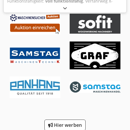
Funktionsfähigkeit:
voll funktionsfähig
, Verfahrweg X-
Achse:
350 mm
, Verfahrweg Y-Achse:
250 mm
, Verfahrweg
Z-Achse:
350 mm
, Werkstückgewicht (max.):
400 kg
,
Steuerungsmodell:
AGIEMATIC T
, Kein Mindestpreis -
garantierter Verkauf zum höchsten Gebot! TECHNISCHE
DETAILS Verfahrweg X: 350 mm Verfahrweg Y: 250 mm
Verfahrweg Z: 350 mm Eilgang: ca. 720 mm/min Achsen: 4
(X, Y, Z, C) Arbeitsbereich Tischgröße: 600 × 450 mm
Werkstückabmessungen max.: ca. 860 × 620 × 350 mm
Dcedpfszpypnex Ai Nek Werkstückgewicht max.: 400 kg
Elektrodengewicht max.: 100 kg Arbeitsbehälter innen: ca.
830 × 590 × 350 mm Abstand Tisch zu Pinole: 170 – 520
mm MASCHINEN-DETAILS Steuerung: AGIEMATIC T
Generator: AGIEPULS 60 Netzanschluss: 400 V / 50 Hz
Abmessungen & Gewicht Abmessungen (L x B x H): ca.
3.000 × 1.700 × 2.580 mm Maschinengewicht: ca. 2.550 kg
Hier werben