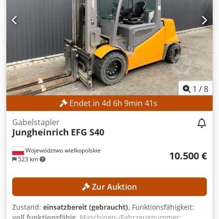
Batteriekapazität: 500 Ah Betriebsstunden: 17.268 h
AUSSTATTUNG Seitenschieber Batterie Ladegerät Externe
Referenz: SL12191SP Dcsdpfjzrlv Eex Ai Nek
1
/
8
Endet in
4
d
6
h
9
min
40
s
Gabelstapler
Jungheinrich
EFG S40
Województwo wielkopolskie
10.500 €
523 km
Zur Auktion
Zustand:
einsatzbereit (gebraucht)
, Funktionsfähigkeit:
voll funktionsfähig
, Maschinen-/Fahrzeugnummer: