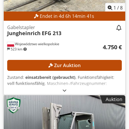
1
/
8
Endet in
4
d
6
h
14
min
40
s
Gabelstapler
Jungheinrich
EFG 213
Województwo wielkopolskie
4.750 €
523 km
Zur Auktion
Zustand:
einsatzbereit (gebraucht)
, Funktionsfähigkeit:
voll funktionsfähig
, Maschinen-/Fahrzeugnummer:
FN651047
, Baujahr:
2021
, Betriebsstunden:
17.268 h
,
Hubhöhe:
4.700 mm
, Freihub:
1.535 mm
, Masttyp:
Triplex
,
Auktion
Bauhöhe:
2.125 mm
, Ausstattung:
Seitenschieber
, Kein
Mindestpreis - garantierter Verkauf zum höchsten Gebot!
TECHNISCHE DETAILS Hubhöhe: 4.700 mm Bauhöhe: 2.125
mm Freihub: 1.535 mm MASCHINEN-DETAILS Masttyp:
Triplexmast mit Freihub Batteriespannung: 48 V