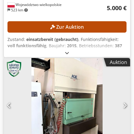
Województwo wielkopolskie
5.000 €
523 km
Zur Auktion
Zustand:
einsatzbereit (gebraucht)
, Funktionsfähigkeit:
voll funktionsfähig
, Baujahr:
2015
, Betriebsstunden:
387
h
, Maschinen-/Fahrzeugnummer:
0200245029
,
Arbeitshöhe:
14.000 mm
, TECHNISCHE DETAILS
Auktion
Arbeitshöhe: 14 m Antrieb: 4 × 4 MASCHINEN-DETAILS
Dodpszrgxzjfx Ai Njck Plattformtragfähigkeit: max. 360 kg
Personenzahl: max. 2 Zulässige Zuladung: max. 200 kg
Handkraft: max. 400 N Windgeschwindigkeit: max. 12,5 m/s
Betriebsstunden: 387 h AUSSTATTUNG Ladegerät Externe
Referenz: SL15850SP