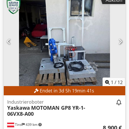
Auktion
Steuerungsmodell:
FANUC CNC
, Die Maschine kann gerne
mit einer Vorlaufzeit von drei Tagen besichtigt werden.
TECHNISCHE DETAILS Drehdurchmesser max.: ca. 300 mm
Drehlänge max.: ca. 300 mm
Spindelbohrungsdurchmesser: ca. 52 mm
Hauptspindeldrehzahl max.: 4.500 U/min
Werkzeugrevolver: 12 Stationen MASCHINEN-DETAILS
Steuerung: FANUC CNC Maschinengewicht: ca. 2.200 kg
Betriebsstunden: ca. 6.458 h Spindelstunden: ca. 4.300 h
Spannung: AC 380 V (mit oder ohne Transformator)
Nennleistung: 14,97 kVA Volllaststrom: 22,74 A
Unterbrechungskapazität: 5 kA Kurzschlusskapazität: 10 kA
Leistung des Elektromotors laut Hersteller: 7,5 kW
AUSSTATTUNG technische Unterlagen Leistungsstarke
1
/
12
Hauptspindel Dcjdpjznb Ntefx Ai Nek Robuste
Endet in
3
d
5
h
19
min
40
s
Maschinenkonstruktion für hohe Maßhaltigkeit
Werkzeugrevolver mit schneller Indexierung Kompakte
Industrieroboter
Bauweise mit geringem Platzbedarf Bedienerfreundliche
Yaskawa
MOTOMAN GP8 YR-1-
CNC-Steuerung Hohe Zuverlässigkeit Geringer
06VX8-A00
Wartungsaufwand Vollständige technische Dokumentation
Tirol
439 km
8.900 €