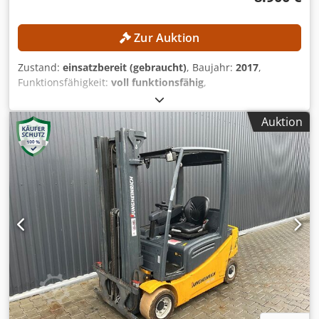
Zur Auktion
Zustand:
einsatzbereit (gebraucht)
, Baujahr:
2017
,
Funktionsfähigkeit:
voll funktionsfähig
,
Maschinen-/Fahrzeugnummer:
R17393-376-4-0
,
Gesamtgewicht:
32 kg
, Tragkraft:
8 kg
, Steuerungsmodell:
Auktion
Yaskawa YRC1000
, Hersteller von Teach-Pendants:
Yaskawa
, Anzahl der Achsen:
6
, TECHNISCHE DETAILS
Roboterachsen: 6 Traglast: 8 kg Eigengewicht Roboterarm:
32 kg MASCHINEN-DETAILS Steuerung: Yaskawa YRC1000
Hersteller Teach-Pendant: Yaskawa Stromversorgung: 3
Phasen AC 380–440 V, 50/60 Hz Djdjzmwafjpfx Ai Njck
Eingangsstrom: 15 A Max. Geräteüberstromschutzstrom:
15 A Kurzschlussstrom: 2,5 kA Netzteiltyp: ERAR-1000-
06VX8-E10 AUSSTATTUNG Yaskawa Motoman GP8
Roboterarm Yaskawa YRC1000 Robotersteuerung