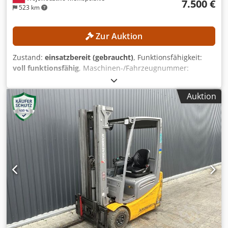
7.500 €
523 km
Zur Auktion
Zustand:
einsatzbereit (gebraucht)
, Funktionsfähigkeit:
voll funktionsfähig
, Maschinen-/Fahrzeugnummer:
H2X386H10283
, Baujahr:
2017
, Betriebsstunden:
5.612 h
,
Hubhöhe:
4.625 mm
, Freihub:
1.500 mm
, Bauhöhe:
2.121
Auktion
mm
, Ausstattung:
Seitenschieber
, Kein Mindestpreis -
garantierter Verkauf zum höchsten Gebot! TECHNISCHE
DETAILS Hubhöhe: 4.625 mm Bauhöhe: 2.121 mm Freihub:
1.500 mm MASCHINEN-DETAILS Masttyp: Triplexmast mit
Freihub Batteriespannung: 48 V Batteriekapazität: 585 Ah
Bereifung: neu Dedpfjzrlwisx Ai Nock Betriebsstunden:
5.612 h AUSSTATTUNG Kabine Batterie Ladegerät
Seitenschieber Externe Referenz: SL11370SP