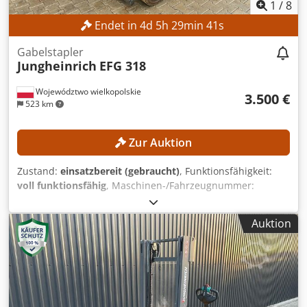
1
/
8
Endet in
4
d
5
h
29
min
40
s
Gabelstapler
Jungheinrich
EFG 318
Województwo wielkopolskie
3.500 €
523 km
Zur Auktion
Zustand:
einsatzbereit (gebraucht)
, Funktionsfähigkeit:
voll funktionsfähig
, Maschinen-/Fahrzeugnummer:
FN498167
, Baujahr:
2015
, Betriebsstunden:
15.254 h
,
Hubhöhe:
4.700 mm
, Freihub:
1.490 mm
, Masttyp:
Triplex
,
Auktion
Bauhöhe:
2.132 mm
, Kein Mindestpreis - garantierter
Verkauf zum höchsten Gebot! TECHNISCHE DETAILS
Freihub: 1.490 mm Hubhöhe: 4.700 mm Bauhöhe: 2.132
mm MASCHINEN-DETAILS Masttyp: Triplex
Batteriespannung: 48 V Batteriekapazität: 625 Ah
Djdjzrlxgopfx Ai Neck Batteriebaujahr: 2015