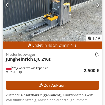
Hydraulikventile: 3./4. Ventil am Gabelträger
Betriebsstunden: 15.254 h AUSSTATTUNG Triplex-Hubmast
mit Freihub 3./4. Hydraulikventil am Gabelträger Ladegerät
Externe Referenz: SL9789SP
1
/
9
Endet in
4
d
5
h
24
min
40
s
Niederhubwagen
Jungheinrich
EJC 216z
Województwo wielkopolskie
2.500 €
523 km
Zur Auktion
Zustand:
einsatzbereit (gebraucht)
, Funktionsfähigkeit:
voll funktionsfähig
, Maschinen-/Fahrzeugnummer:
90621285
, Baujahr:
2021
, Betriebsstunden:
560 h
,