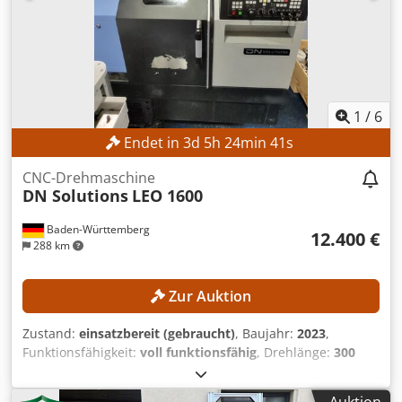
1
/
6
Endet in
3
d
5
h
24
min
40
s
CNC-Drehmaschine
DN Solutions
LEO 1600
Baden-Württemberg
12.400 €
288 km
Zur Auktion
Zustand:
einsatzbereit (gebraucht)
, Baujahr:
2023
,
Funktionsfähigkeit:
voll funktionsfähig
, Drehlänge:
300
mm
, Drehdurchmesser:
300 mm
, Spindelbohrung:
52
mm
, Spindeldrehzahl (max.):
4.500 U/min
,