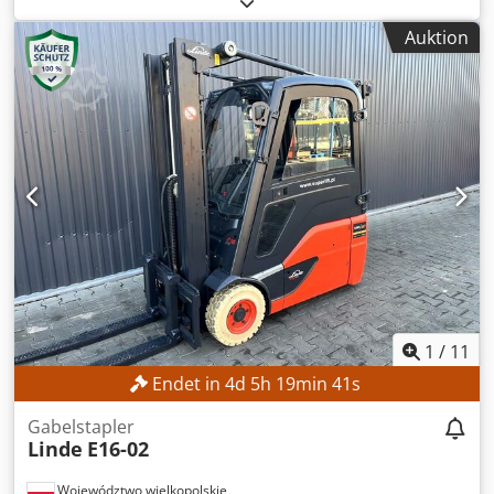
Hubhöhe:
2.800 mm
, Bauhöhe:
1.950 mm
, Kein
Auktion
Mindestpreis - garantierter Verkauf zum höchsten Gebot!
TECHNISCHE DETAILS Hubhöhe: 2.800 mm Bauhöhe: 1.950
mm MASCHINEN-DETAILS Mastart: Standardmast
Batterietyp: Lithium-Ionen-Batterie Betriebsstunden: 560 h
AUSSTATTUNG Dcodezrlw Aspfx Ai Nok Initialhub
Ladegerät Externe Referenz: SL1145SP
1
/
11
Endet in
4
d
5
h
19
min
40
s
Gabelstapler
Linde
E16-02
Województwo wielkopolskie