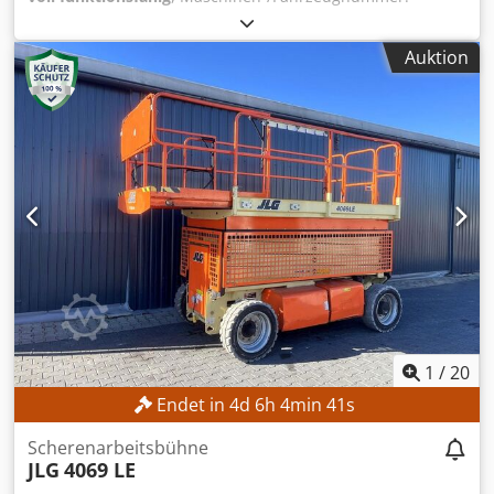
FN552603
, Baujahr:
2017
, Betriebsstunden:
1.398 h
,
Hubhöhe:
3.540 mm
, Masttyp:
Duplex
, Bauhöhe:
2.520
Auktion
mm
, Ausstattung:
Seitenschieber
, Kein Mindestpreis -
garantierter Verkauf zum höchsten Gebot! TECHNISCHE
DETAILS Hubhöhe: 3.540 mm Bauhöhe: 2.520 mm
MASCHINEN-DETAILS Masttyp: Duplex mit Freihub
Batteriespannung: 80 V Batteriekapazität: 930 Ah Baujahr
Batterie: 2017 Hydraulikventile: 3./4. Ventil Dcedozrlvfspfx
Ai Nok Betriebsstunden: 1.398 h AUSSTATTUNG
Seitenschieber Gabelpositionierer Ladegerät inklusive
Externe Referenz: SL13606SP
1
/
20
Endet in
4
d
6
h
4
min
40
s
Scherenarbeitsbühne
JLG
4069 LE