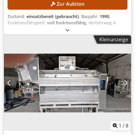
Zur Auktion
Zustand:
einsatzbereit (gebraucht)
, Baujahr:
1995
,
Funktionsfähigkeit:
voll funktionsfähig
, Verfahrweg X-
Achse:
350 mm
, Verfahrweg Y-Achse:
250 mm
, Verfahrweg
Z-Achse:
350 mm
, Werkstückgewicht (max.):
400 kg
,
Kleinanzeige
Steuerungsmodell:
AGIEMATIC T
, Kein Mindestpreis -
garantierter Verkauf zum höchsten Gebot! TECHNISCHE
DETAILS Verfahrweg X: 350 mm Verfahrweg Y: 250 mm
Verfahrweg Z: 350 mm Eilgang: ca. 720 mm/min
Dcjdpfezpypnjx Ab Rsk Achsen: 4 (X, Y, Z, C) Arbeitsbereich
Tischgröße: 600 × 450 mm Werkstückabmessungen max.:
ca. 860 × 620 × 350 mm Werkstückgewicht max.: 400 kg
Elektrodengewicht max.: 100 kg Arbeitsbehälter innen: ca.
830 × 590 × 350 mm Abstand Tisch zu Pinole: 170 – 520
mm MASCHINEN-DETAILS Steuerung: AGIEMATIC T
Generator: AGIEPULS 60 Netzanschluss: 400 V / 50 Hz
Abmessungen & Gewicht Abmessungen (L x B x H): ca.
3.000 × 1.700 × 2.580 mm Maschinengewicht: ca. 2.550 kg
1
/
8