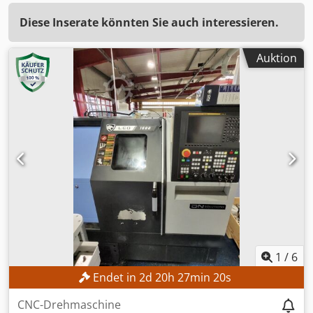
Diese Inserate könnten Sie auch interessieren.
Auktion
1
/
6
Endet in
2
d
20
h
27
min
18
s
CNC-Drehmaschine