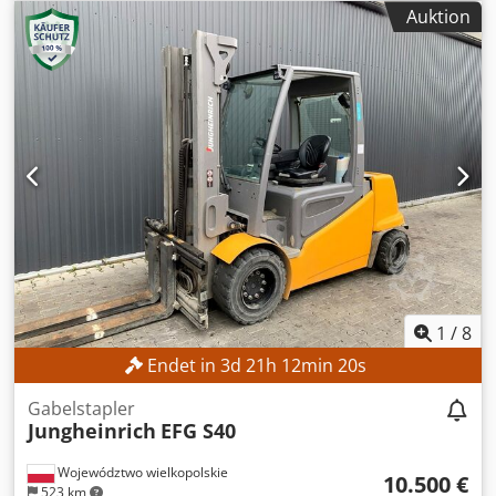
Hubhöhe:
4.700 mm
, Freihub:
1.535 mm
, Masttyp:
Triplex
,
Auktion
Bauhöhe:
2.125 mm
, Ausstattung:
Seitenschieber
, Kein
Mindestpreis - garantierter Verkauf zum höchsten Gebot!
TECHNISCHE DETAILS Hubhöhe: 4.700 mm Bauhöhe: 2.125
mm Freihub: 1.535 mm Dcjdpfx Abezrlv Eo Rsk
MASCHINEN-DETAILS Masttyp: Triplexmast mit Freihub
Batteriespannung: 48 V Batteriekapazität: 500 Ah
Betriebsstunden: 17.268 h AUSSTATTUNG Seitenschieber
Batterie Ladegerät Externe Referenz: SL12191SP
1
/
8
Endet in
3
d
21
h
12
min
18
s
Gabelstapler
Jungheinrich
EFG S40
Województwo wielkopolskie
10.500 €
523 km