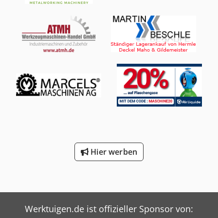
Achsen-Bearbeitung Arbeitsbereich Verfahrweg X-Achse:
550 mm Verfahrweg Y-Achse: 410 mm Verfahrweg Z-Achse:
450 mm Schwenkbereich B-Achse: +110 bis −110°
Drehbereich C-Achse: 360° Vorschub Eilgang X-, Y- und Z-
Achse: 50.000 mm/min Eilgang B-Achse: 30 min⁻¹ Eilgang
C-Achse: 50 min⁻¹ Werkzeugmagazin Werkzeugplätze
serienmäßig: 30 Erweiterung des Werkzeugmagazins: 210
Werkzeugplätze Vorbereitung für eine Erweiterung auf 240
Werkzeugplätze Palettensystem Anzahl der Paletten: 10
Palettengröße: Ø 130 mm Palettenaufnahme Capto C6
Werkstückgröße: max. Ø 250 × H 250 mm
Werkstückgewicht: max. 40 kg Palettenspannkraft: 22,5 kN
Hauptspindel Spindeldrehzahl: 40 – 20.000 U/min
Motorleistung: 7,5/11 kW Spindeldrehmoment: max. 70 Nm
Hier werben
bis 1.500 min⁻¹ Spindelaufnahme: HSK 63A
Sonderfuntkionen: High-Speed-Anlauf beim
Maschinenstart, Automatischer Warmlaufzyklus
MASCHINEN DETAILS Maschinengewicht: ca. 12.000 kg
Kühlmittelanlage Kühlmitteldruck durch die Spindel: 70
bar Förderleistung der Innenkühlung: 24 l/min
Werktuigen.de ist offizieller Sponsor von:
Pumpenleistung der Innenkühlung: 5,5 kW AUSSTATTUNG