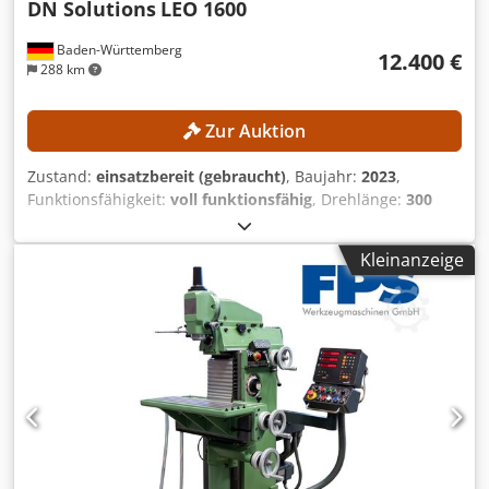
DN Solutions
LEO 1600
Baden-Württemberg
12.400 €
288 km
Zur Auktion
Zustand:
einsatzbereit (gebraucht)
, Baujahr:
2023
,
Funktionsfähigkeit:
voll funktionsfähig
, Drehlänge:
300
mm
, Drehdurchmesser:
300 mm
, Spindelbohrung:
52
mm
, Spindeldrehzahl (max.):
4.500 U/min
,
Kleinanzeige
Steuerungsmodell:
FANUC CNC
, Die Maschine kann gerne
mit einer Vorlaufzeit von drei Tagen besichtigt werden.
Djdpfx Aeznb Ntob Rock TECHNISCHE DETAILS
Drehdurchmesser max.: ca. 300 mm Drehlänge max.: ca.
300 mm Spindelbohrungsdurchmesser: ca. 52 mm
Hauptspindeldrehzahl max.: 4.500 U/min
Werkzeugrevolver: 12 Stationen MASCHINEN-DETAILS
Steuerung: FANUC CNC Maschinengewicht: ca. 2.200 kg
Betriebsstunden: ca. 6.458 h Spindelstunden: ca. 4.300 h
Spannung: AC 380 V (mit oder ohne Transformator)