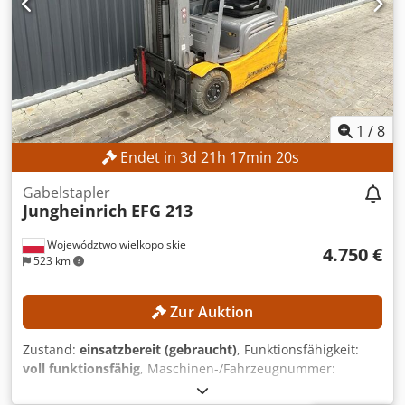
1
/
8
Endet in
3
d
21
h
17
min
18
s
Gabelstapler
Jungheinrich
EFG 213
Województwo wielkopolskie
4.750 €
523 km
Zur Auktion
Zustand:
einsatzbereit (gebraucht)
, Funktionsfähigkeit:
voll funktionsfähig
, Maschinen-/Fahrzeugnummer:
FN651047
, Baujahr:
2021
, Betriebsstunden:
17.268 h
,