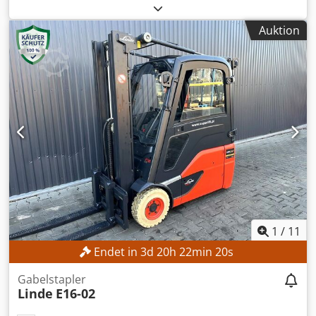
90621285
, Baujahr:
2021
, Betriebsstunden:
560 h
,
Hubhöhe:
2.800 mm
, Bauhöhe:
1.950 mm
, Kein
Auktion
Mindestpreis - garantierter Verkauf zum höchsten Gebot!
TECHNISCHE DETAILS Hubhöhe: 2.800 mm Bauhöhe: 1.950
mm MASCHINEN-DETAILS Mastart: Standardmast
Batterietyp: Lithium-Ionen-Batterie Betriebsstunden: 560 h
Djdpozrlw Ajfx Ab Reck AUSSTATTUNG Initialhub
Ladegerät Externe Referenz: SL1145SP
1
/
11
Endet in
3
d
20
h
22
min
18
s
Gabelstapler
Linde
E16-02