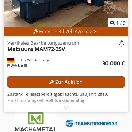
1
/
9
Endet in
3
d
20
h
47
min
18
s
Vertikales Bearbeitungszentrum
Matsuura
MAM72-25V
Baden-Württemberg
30.000 €
366 km
Zur Auktion
Zustand:
einsatzbereit (gebraucht)
, Baujahr:
2010
,
Funktionsfähigkeit:
voll funktionsfähig
,
Maschinen-/Fahrzeugnummer:
18199
, Verfahrweg X-Achse:
550 mm
, Verfahrweg Y-Achse:
410 mm
, Verfahrweg Z-
Achse:
450 mm
, Spindeldrehzahl (max.):
20.000 U/min
,
Anzahl der Steckplätze im Werkzeugmagazin:
210
,
TECHNISCHE DETAILS CNC-Steuerung: FANUC 30iM für 5-