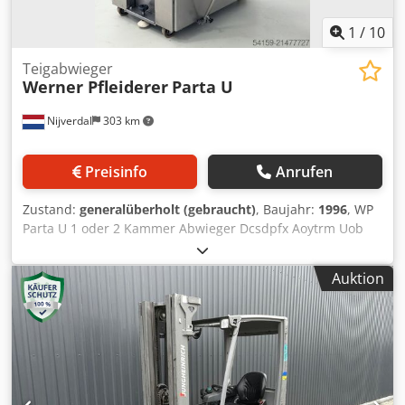
1
/
10
Teigabwieger
Werner Pfleiderer
Parta U
Nijverdal
303 km
Preisinfo
Anrufen
Zustand:
generalüberholt (gebraucht)
, Baujahr:
1996
, WP
Parta U 1 oder 2 Kammer Abwieger Dcsdpfx Aoytrm Uob
Rsk Gewichtsbereich 1 Kammer 300 – 2800 Gr
Gewichtsbereich 2 Kammer 110 – 1250 Gr Leistung 1230-
Auktion
2840 St. pro Stunde Frequenzumformer Baujahr 1996