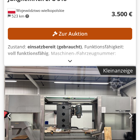
Województwo wielkopolskie
3.500 €
523 km
Zur Auktion
Zustand:
einsatzbereit (gebraucht)
, Funktionsfähigkeit:
voll funktionsfähig
, Maschinen-/Fahrzeugnummer:
FN498167
, Baujahr:
2015
, Betriebsstunden:
15.254 h
,
Hubhöhe:
4.700 mm
, Freihub:
1.490 mm
, Masttyp:
Triplex
,
Kleinanzeige
Bauhöhe:
2.132 mm
, Kein Mindestpreis - garantierter
Verkauf zum höchsten Gebot! TECHNISCHE DETAILS
Freihub: 1.490 mm Hubhöhe: 4.700 mm Dodpfezrlxgsx Ab
Rock Bauhöhe: 2.132 mm MASCHINEN-DETAILS Masttyp:
Triplex Batteriespannung: 48 V Batteriekapazität: 625 Ah
Batteriebaujahr: 2015 Hydraulikventile: 3./4. Ventil am
Gabelträger Betriebsstunden: 15.254 h AUSSTATTUNG
Triplex-Hubmast mit Freihub 3./4. Hydraulikventil am
Gabelträger Ladegerät Externe Referenz: SL9789SP