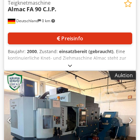
Teigknetmaschine
Almac
FA 90 C.I.P.
Deutschland
0 km
Preisinfo
Baujahr:
2000
, Zustand:
einsatzbereit (gebraucht)
, Eine
kontinuierliche Knet- und Ziehmaschine Almac steht zur
Verfügung. Leistung: 6kW, Produktionsleistung: ca.
1000kg/h, Maschinendimensionen X/Y/Z: ca.
Auktion
3900mm/950mm/2500mm. Dokumentation vorhanden.
Eine Besichtigung vor Ort ist möglich. Dcodpfsypr Sisx Ab
Rjk