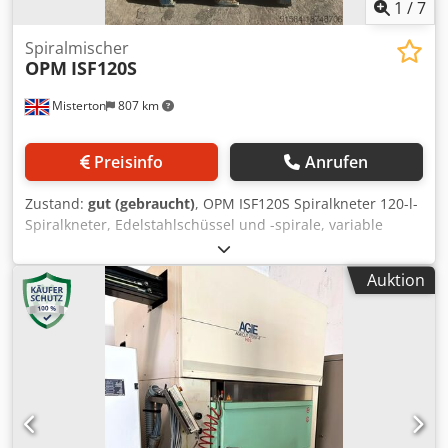
1
/
7
Spiralmischer
OPM
ISF120S
Misterton
807 km
Preisinfo
Anrufen
Zustand:
gut (gebraucht)
, OPM ISF120S Spiralkneter 120-l-
Spiralkneter, Edelstahlschüssel und -spirale, variable
Geschwindigkeit, Vorwärts-/Rückwärtsgang, mit Timer, 3-
phasig Dcedpfx Asv Rglcob Rek
Auktion