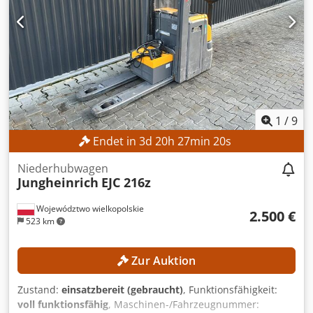
1
/
9
Endet in
3
d
20
h
27
min
18
s
Niederhubwagen
Jungheinrich
EJC 216z
Województwo wielkopolskie
2.500 €
523 km
Zur Auktion
Zustand:
einsatzbereit (gebraucht)
, Funktionsfähigkeit:
voll funktionsfähig
, Maschinen-/Fahrzeugnummer: