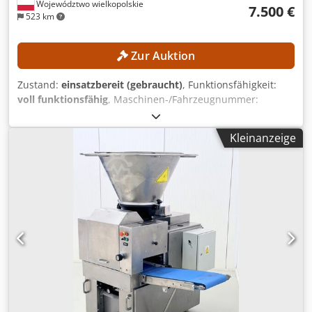
Województwo wielkopolskie
7.500 €
523 km
Zur Auktion
Zustand:
einsatzbereit (gebraucht)
, Funktionsfähigkeit:
voll funktionsfähig
, Maschinen-/Fahrzeugnummer:
H2X386H10283
, Baujahr:
2017
, Betriebsstunden:
5.612 h
,
Hubhöhe:
4.625 mm
, Freihub:
1.500 mm
, Bauhöhe:
2.121
Kleinanzeige
mm
, Ausstattung:
Seitenschieber
, Kein Mindestpreis -
garantierter Verkauf zum höchsten Gebot! TECHNISCHE
DETAILS Hubhöhe: 4.625 mm Bauhöhe: 2.121 mm Freihub:
1.500 mm MASCHINEN-DETAILS Masttyp: Triplexmast mit
Freihub Batteriespannung: 48 V Batteriekapazität: 585 Ah
Dodezrlwispfx Ab Rock Bereifung: neu Betriebsstunden:
5.612 h AUSSTATTUNG Kabine Batterie Ladegerät
Seitenschieber Externe Referenz: SL11370SP