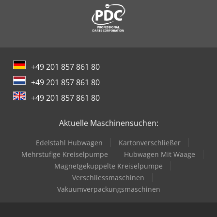
Direktes Wegmesssystem von Heidenhain in der X-, Y- und
Z-Achse Wegmesssystem mit Sperrluftbeaufschlagung
Direktes Wegmesssystem über Drehgeber für die B- und C-
Achse CE-Kennzeichnung KNOLL-Kühlmittelanlage
Kratzbandspäneförderer Kühlmittelfilter CTS25-50T
Außenkühlung Kühlmitteldusche Kompaktfilter KF200
+49 201 857 861 80
Kühlwasser-Rückkühler VWK 90-D Dcedpfx Aszpyh Rob Rek
Kühlmittelspritzleisten im Arbeitsraum Zwei
+49 201 857 861 80
Spiralspäneförderer Mechanischer Luftfilter TEBARON
+49 201 857 861 80
TEB/BV2 Einzelsäule mit Standplatte für die Luftfilteranlage
Messtaster Renishaw OMP 60 Software Easy Probe
Druckmessdose zur Werkzeuglängenmessung und
Aktuelle Maschinensuchen:
Werkzeugbruchüberwachung
Edelstahl Hubwagen
Kartonverschließer
Mehrstufige Kreiselpumpe
Hubwagen Mit Waage
Magnetgekuppelte Kreiselpumpe
Verschliessmaschinen
Vakuumverpackungsmaschinen