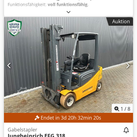
Funktionsfähigkeit:
voll funktionsfähig
,
Maschinen-/Fahrzeugnummer:
R17393-376-4-0
,
Gesamtgewicht:
32 kg
, Tragkraft:
8 kg
, Steuerungsmodell:
Auktion
Yaskawa YRC1000
, Hersteller von Teach-Pendants:
Yaskawa
, Anzahl der Achsen:
6
, TECHNISCHE DETAILS
Roboterachsen: 6 Traglast: 8 kg Eigengewicht Roboterarm:
32 kg MASCHINEN-DETAILS Steuerung: Yaskawa YRC1000
Hersteller Teach-Pendant: Yaskawa Stromversorgung: 3
Phasen AC 380–440 V, 50/60 Hz Eingangsstrom: 15 A Max.
Geräteüberstromschutzstrom: 15 A Kurzschlussstrom: 2,5
kA Netzteiltyp: ERAR-1000-06VX8-E10 Dcodpfx Aozmwafsb
Rjk AUSSTATTUNG Yaskawa Motoman GP8 Roboterarm
Yaskawa YRC1000 Robotersteuerung
1
/
8
Endet in
3
d
20
h
32
min
18
s
Gabelstapler
Jungheinrich
EFG 318