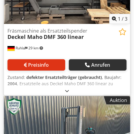
1
/
3
Fräsmaschine als Ersatzteilspender
Deckel Maho
DMF 360 linear
Ruhla
29 km
Preisinfo
Anrufen
Zustand:
defekter Ersatzteilträger (gebraucht)
, Baujahr:
2004
, Ersatzteile aus Deckel Maho DMF 360 linear zu
verkaufen . Maschine dient nur als Ersatzteilspender.
Maschine ist vollständig in allen Teilen . z.B. Steuerung
Auktion
iTNC 530 komplett Schaltschrank Spindel SK50 neuwertig
Kühlaggregat Trennwand Regalwand SK50 Schwenkkopf
Hirth ( defekt ) Späneförderer IKZ Anlage 80bar div. andere
gebrauchte Teile in guten Zustand Preise auf Anfrage zzgl.
Mwst. 19% Dcjdoytx Dmepfx Ab Rok