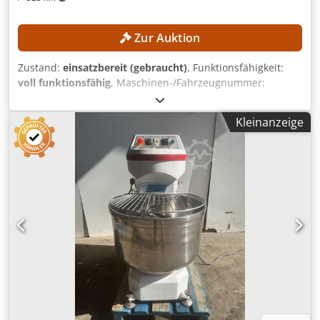
Zur Auktion
Zustand:
einsatzbereit (gebraucht)
, Funktionsfähigkeit:
voll funktionsfähig
, Maschinen-/Fahrzeugnummer:
FN552603
, Baujahr:
2017
, Betriebsstunden:
1.398 h
,
Hubhöhe:
3.540 mm
, Masttyp:
Duplex
, Bauhöhe:
2.520
Kleinanzeige
mm
, Ausstattung:
Seitenschieber
, Kein Mindestpreis -
garantierter Verkauf zum höchsten Gebot! TECHNISCHE
DETAILS Dodpfx Abozrlvfs Rjck Hubhöhe: 3.540 mm
Bauhöhe: 2.520 mm MASCHINEN-DETAILS Masttyp: Duplex
mit Freihub Batteriespannung: 80 V Batteriekapazität: 930
Ah Baujahr Batterie: 2017 Hydraulikventile: 3./4. Ventil
Betriebsstunden: 1.398 h AUSSTATTUNG Seitenschieber
Gabelpositionierer Ladegerät inklusive Externe Referenz:
SL13606SP