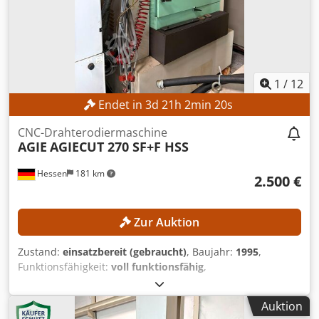
1
/
12
Endet in
3
d
21
h
2
min
18
s
CNC-Drahterodiermaschine
AGIE
AGIECUT 270 SF+F HSS
Hessen
181 km
2.500 €
Zur Auktion
Zustand:
einsatzbereit (gebraucht)
, Baujahr:
1995
,
Funktionsfähigkeit:
voll funktionsfähig
,
Maschinen-/Fahrzeugnummer:
193.006
, Verfahrweg X-
Achse:
350 mm
, Verfahrweg Y-Achse:
250 mm
, Verfahrweg
Auktion
Z-Achse:
256 mm
, Drahtdurchmesser (max.):
0,33 mm
,