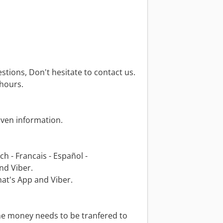
stions, Don't hesitate to contact us.
hours.
iven information.
h - Francais - Español -
nd Viber.
at's App and Viber.
he money needs to be tranfered to