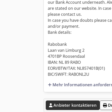
our Bank Account underneath. Alw
are stated on our website. In cas
please contact us.
In case you have doubts please cal
and/or payment.
Bank details:
Rabobank
Laan van Limburg 2
4701BP Roosendaal
IBAN: NL 89 RABO
EORI/BTW/TAX: NL857401B(01)
BIC/SWIFT: RABONL2U
Mehr Informationen anforder
Anbieter kontaktieren
Dr