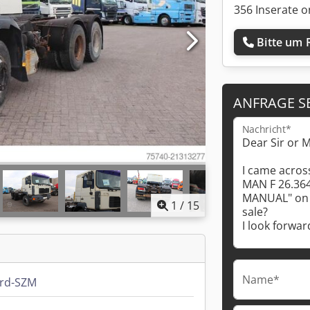
356 Inserate o
Bitte um 
ANFRAGE S
Nachricht*
1
/
15
Name*
rd-SZM