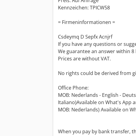
Preis: Auf Anfrage
Kennzeichen: TPICW58
= Firmeninformationen =
Csdeymq D Sepfx Acnjrf
If you have any questions or sugge
We guarantee an answer within 8 
Prices are without VAT.
No rights could be derived from g
Office Phone:
MOB: Nederlands - English - Deutsc
Italiano)Available on What's App a
MOB: Nederlands) Available on Wh
When you pay by bank transfer, t