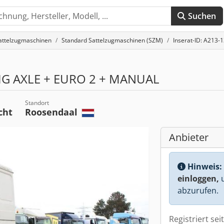
Suchen
attelzugmaschinen
Standard Sattelzugmaschinen (SZM)
Inserat-ID: A213-
BIG AXLE + EURO 2 + MANUAL
Standort
cht
Roosendaal
Anbieter
Hinweis:
einloggen,
u
abzurufen.
Registriert sei