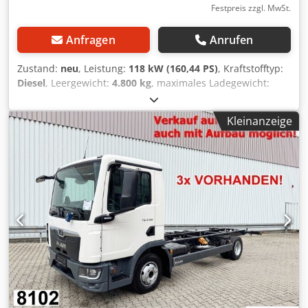
ZUBEHÖRANGABEN OHNE GEWÄHR, Änderungen,
Festpreis zzgl. MwSt.
Zwischenverkauf und Irrtümer vorbehalten! - .
Anfragen
Anrufen
Zustand:
neu
, Leistung:
118 kW (160,44 PS)
, Kraftstofftyp:
Diesel
, Leergewicht:
4.800 kg
, maximales Ladegewicht:
2.690 kg
, Gesamtgewicht:
7.490 kg
, Achsen-Konfiguration:
4x2
, Radstand:
3.900 mm
, Bremsen:
Motorbremsung
,
Kleinanzeige
Farbe:
Weiß
, Fahrerkabine:
Fahrerhaus
, Getriebetyp:
mechanisch
, Emissionsklasse:
Euro6
, Federung:
Blatt-Luft
,
Anzahl der Sitzplätze:
2
, Ausstattung:
ABS, Bordcomputer,
Differentialsperre, Elektronisches Stabilitätsprogramm
(ESP), Kabine, Klimaanlage, Servolenkung, Tempomat,
Traktionskontrolle, Wegfahrsperre, Zentralverriegelung
,
Fahrzeugstandort: Bovenden, Kz. Haus, 1x Luftsitz, E-
Spiegel, Spiegel beheizbar, E-Fenster links, E-Fenster
rechts, Klimaanlage, Tempomat, Schalter 6, ABS
(Antiblockiersystem), Antriebs-Schlupfregelung (ASR),
Konstantdrossel, Differentialsperre, Blatt-Luft-Federung,
seitl. Alu-Fahrschutz, hydr. Querverriegelung,
Umweltplakette grün Radstand: 3900 mm Aufbau: 5t