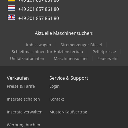
ESP, Stabilisator Vorder- und Hinterachse,
+49 201 857 861 80
Spurverlassenswarner LDW, ASR, LED-Tagfahrlicht, CC-
Fahrerhaus. Sofort lieferbar! Werksgarantie ab Zulassung!
+49 201 857 861 80
Dkjdpfxsvy H Ene Afxsr Reserverad gegen Aufpreis
erhältlich! Auf Wunsch und gegen Aufpreis auch mit
Aktuelle Maschinensuchen:
anderem Pritschenaufbau lieferbar! Tageszulassung am
09.12.2025! ZUBEHÖRANGABEN OHNE GEWÄHR,
Imbisswagen
Stromerzeuger Diesel
Änderungen, Zwischenverkauf und Irrtümer vorbehalten! -
Schleifmaschinen für Holzfensterbau
Pelletpresse
.
Umfälzautomaten
Maschinensucher
Feuerwehr
Verkaufen
Service & Support
Preise & Tarife
Login
Inserate schalten
Kontakt
Inserate verwalten
Muster-Kaufvertrag
Werbung buchen