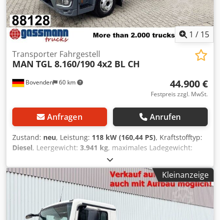
1
/
15
Transporter Fahrgestell
MAN
TGL 8.160/190 4x2 BL CH
44.900 €
Bovenden
60 km
Festpreis zzgl. MwSt.
Anfragen
Anrufen
Zustand:
neu
, Leistung:
118 kW (160,44 PS)
, Kraftstofftyp:
Diesel
, Leergewicht:
3.941 kg
, maximales Ladegewicht:
3.549 kg
, Gesamtgewicht:
7.490 kg
, Reifengröße:
215/75R17.5
, Achsen-Konfiguration:
4x2
, Radstand:
3.900
Kleinanzeige
mm
, Bremsen:
Motorbremsung
, Farbe:
Weiß
,
Fahrerkabine:
Fahrerhaus
, Getriebetyp:
mechanisch
,
Emissionsklasse:
Euro6
, Federung:
Blatt-Luft
, Anzahl der
Sitzplätze:
2
, Ausstattung:
ABS, Bordcomputer,
Differentialsperre, Elektronisches Stabilitätsprogramm