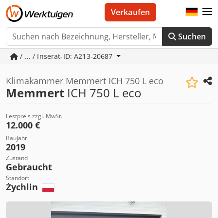
Verkaufen
Suchen
/ ... / Inserat-ID: A213-20687
Klimakammer Memmert ICH 750 L eco
Memmert
ICH 750 L eco
Festpreis zzgl. MwSt.
12.000 €
Baujahr
2019
Zustand
Gebraucht
Standort
Żychlin