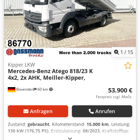
1
/
15
Kipper LKW
Mercedes-Benz
Atego 818/23 K
4x2, 2x AHK, Meiller-Kipper,
53.900 €
Bovenden
60 km
Festpreis zzgl. MwSt.
Anfragen
Anrufen
Zustand:
gebraucht
, Kilometerstand:
15.000 km
, Leistung:
130 kW (176,75 PS)
, Erstzulassung:
08/2023
, Kraftstofftyp:
Diesel
, Gesamtgewicht:
8.600 kg
, Reifengröße: