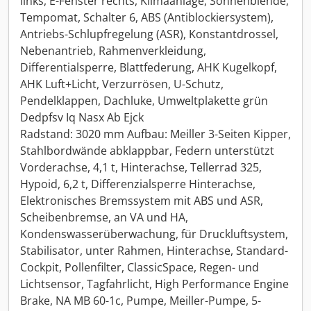
links, E-Fenster rechts, Klimaanlage, Sonnenblende,
Tempomat, Schalter 6, ABS (Antiblockiersystem),
Antriebs-Schlupfregelung (ASR), Konstantdrossel,
Nebenantrieb, Rahmenverkleidung,
Differentialsperre, Blattfederung, AHK Kugelkopf,
AHK Luft+Licht, Verzurrösen, U-Schutz,
Pendelklappen, Dachluke, Umweltplakette grün
Dedpfsv Iq Nasx Ab Ejck
Radstand: 3020 mm Aufbau: Meiller 3-Seiten Kipper,
Stahlbordwände abklappbar, Federn unterstützt
Vorderachse, 4,1 t, Hinterachse, Tellerrad 325,
Hypoid, 6,2 t, Differenzialsperre Hinterachse,
Elektronisches Bremssystem mit ABS und ASR,
Scheibenbremse, an VA und HA,
Kondenswasserüberwachung, für Druckluftsystem,
Stabilisator, unter Rahmen, Hinterachse, Standard-
Cockpit, Pollenfilter, ClassicSpace, Regen- und
Lichtsensor, Tagfahrlicht, High Performance Engine
Brake, NA MB 60-1c, Pumpe, Meiller-Pumpe, 5-